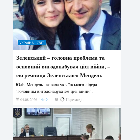
УКРАЇНА І СВІТ
Зеленський – головна проблема та
основний вигодонабувач цієї війни, –
ексречниця Зеленського Мендель
Юлія Мендель назвала українського лідера
"головним вигодонабувачем цієї війни".
04.08.2026
14:49
166
Переглядів