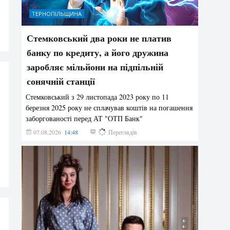
ТЕРНОПІЛЬЩИНА
Стемковський два роки не платив
банку по кредиту, а його дружина
заробляє мільйони на підпільній
сонячній станції
Стемковський з 29 листопада 2023 року по 11
березня 2025 року не сплачував коштів на погашення
заборгованості перед АТ "ОТП Банк"
07.08.2026
14:48
378
Переглядів