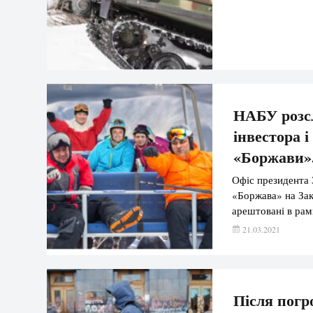
НАБУ розсл
інвестора 
«Боржави»
Офіс президента 
«Боржава» на Зака
арештовані в ра
21.03.2021
Після погр