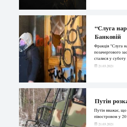
“Слуга наро
Банковій
Фракція "Слуга н
позачергового за
сталися у суботу
21.03.2021
Путін розк
Путін вважає, що
півостровом у 20
21.03.2021