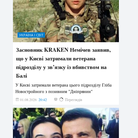
УКРАЇНА І СВІТ
Засновник KRAKEN Немічев заявив,
що у Києві затримали ветерана
підрозділу у зв’язку із вбивством на
Балі
У Києві затримали ветерана цього підрозділу Гліба
Новостройного з позивним "Дніпрянин"
01.08.2026
20:42
203
Переглядів