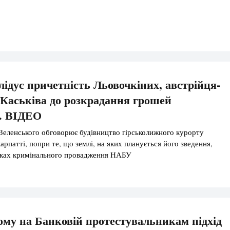
ідує причетність Льовочкіних, австрійця-
і Каськіва до розкрадання грошей
. ВІДЕО
Зеленського обговорює будівництво гірськолижного курорту
рпатті, попри те, що землі, на яких планується його зведення,
мках кримінального провадження НАБУ
ому на Банковій протестувальникам підхід