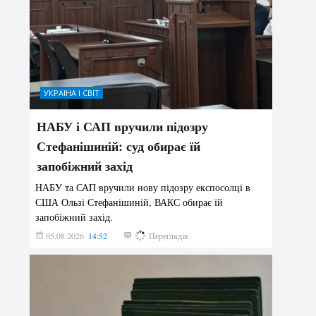
УКРАЇНА І СВІТ
НАБУ і САП вручили підозру
Стефанішиній: суд обирає їй
запобіжний захід
НАБУ та САП вручили нову підозру експосолці в
США Ользі Стефанішиній, ВАКС обирає їй
запобіжний захід.
05.08.2026
14:52
164
Переглядів