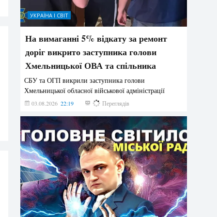
УКРАЇНА І СВІТ
На вимаганні 5% відкату за ремонт
доріг викрито заступника голови
Хмельницької ОВА та спільника
СБУ та ОГП викрили заступника голови
Хмельницької обласної військової адміністрації
03.08.2026
22:19
879
Переглядів