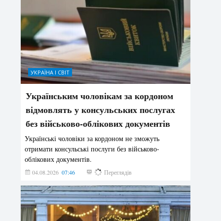
УКРАЇНА І СВІТ
Українським чоловікам за кордоном
відмовлять у консульських послугах
без військово-облікових документів
Українські чоловіки за кордоном не зможуть
отримати консульські послуги без військово-
облікових документів.
04.08.2026
07:46
155
Переглядів