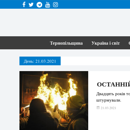
Тернопільщина
Україна і світ
День:
21.03.2021
ОСТАННІЙ
Двадцять років т
штурмували.
21.03.2021