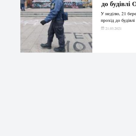
до будівл
У неділю, 21 бере
прохід до будівл
21.03.2021