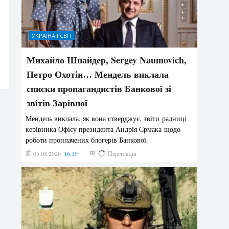
УКРАЇНА І СВІТ
Михайло Шнайдер, Sergey Naumovich,
Петро Охотін… Мендель виклала
списки пропагандистів Банкової зі
звітів Зарівної
Мендель виклала, як вона стверджує, звіти радниці
керівника Офісу президента Андрія Єрмака щодо
роботи проплачених блогерів Банкової.
05.08.2026
16:19
240
Переглядів