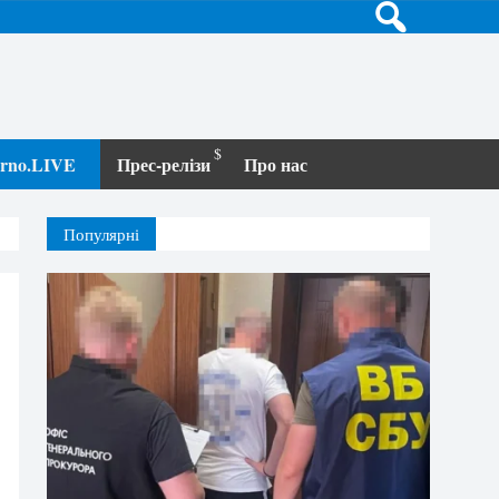
terno.LIVE
Прес-релізи
Про нас
Популярні