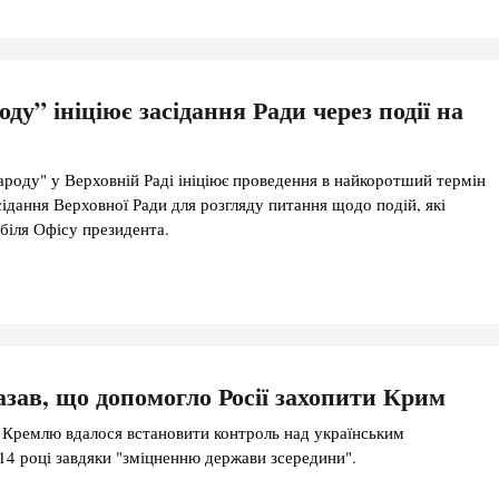
ду” ініціює засідання Ради через події на
ароду" у Верховній Раді ініціює проведення в найкоротший термін
сідання Верховної Ради для розгляду питання щодо подій, які
 біля Офісу президента.
азав, що допомогло Росії захопити Крим
 Кремлю вдалося встановити контроль над українським
14 році завдяки "зміцненню держави зсередини".