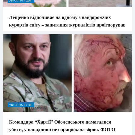
УКРАЇНА І СВІТ
Лещенко відпочиває на одному з найдорожчих
курортів світу – запитання журналістів проігнорував
УКРАЇНА І СВІТ
Командира “Хартії” Оболєнського намагалися
убити, у нападника не спрацювала зброя. ФОТО