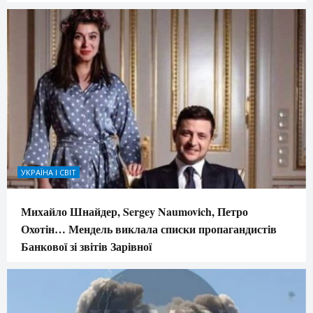
УКРАЇНА І СВІТ
Михайло Шнайдер, Sergey Naumovich, Петро
Охотін… Мендель виклала списки пропагандистів
Банкової зі звітів Зарівної