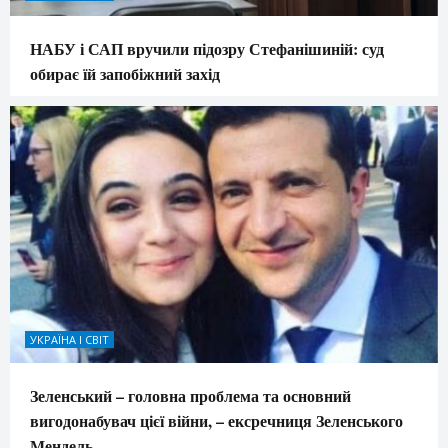
НАБУ і САП вручили підозру Стефанішиній: суд
обирає їй запобіжний захід
УКРАЇНА І СВІТ
Зеленський – головна проблема та основний
вигодонабувач цієї війни, – ексречниця Зеленського
Мендель