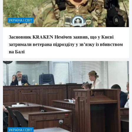
УКРАЇНА І СВІТ
Засновник KRAKEN Немічев заявив, що у Києві
затримали ветерана підрозділу у зв’язку із вбивством
на Балі
УКРАЇНА І СВІТ