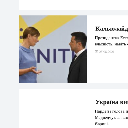
Кальюлайд 
Президентка Есто
власність, навіт
25.08.2021
Україна ви
Нардеп і голова 
Медведчук заявив
Європі.