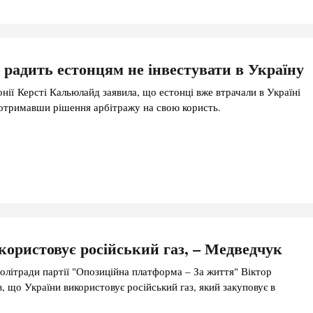
радить естонцям не інвестувати в Україну
нії Керсті Кальюлайд заявила, що естонці вже втрачали в Україні
ь отримавши рішення арбітражу на свою користь.
користовує російський газ, – Медведчук
політради партії "Опозиційна платформа – За життя" Віктор
, що України використовує російський газ, який закуповує в