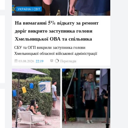
УКРАЇНА І СВІТ
На вимаганні 5% відкату за ремонт
доріг викрито заступника голови
Хмельницької ОВА та спільника
СБУ та ОГП викрили заступника голови
Хмельницької обласної військової адміністрації
03.08.2026
22:19
853
Переглядів