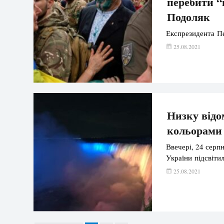
перебити “
Подоляк
Експрезидента Пе
25.08.2021
Низку відо
кольорами
Ввечері, 24 серпн
України підсвіти
25.08.2021