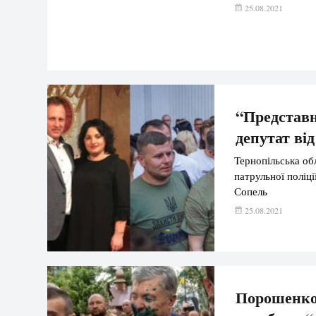
25.08.2021
“Представн
депутат ві
Тернопільська об
патрульної поліці
Сопель
25.08.2021
Порошенко 