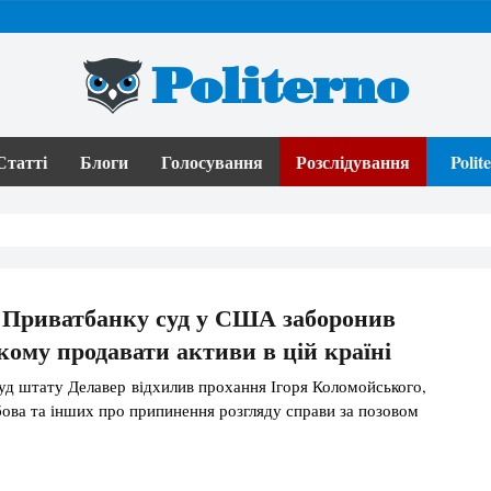
Politerno
Статті
Блоги
Голосування
Розслідування
Poli
 Приватбанку суд у США заборонив
ому продавати активи в цій країні
д штату Делавер відхилив прохання Ігоря Коломойського,
ова та інших про припинення розгляду справи за позовом