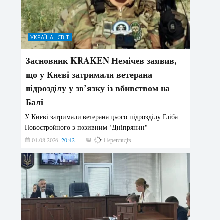
УКРАЇНА І СВІТ
Засновник KRAKEN Немічев заявив,
що у Києві затримали ветерана
підрозділу у зв’язку із вбивством на
Балі
У Києві затримали ветерана цього підрозділу Гліба
Новостройного з позивним "Дніпрянин"
01.08.2026
20:42
181
Переглядів