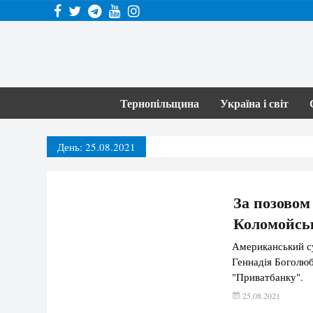
Тернопільщина
Україна і світ
День:
25.08.2021
За позовом
Коломойськ
Американський су
Геннадія Боголюб
"Приватбанку".
25.08.2021