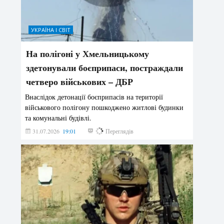
УКРАЇНА І СВІТ
На полігоні у Хмельницькому
здетонували боєприпаси, постраждали
четверо військових – ДБР
Внаслідок детонації боєприпасів на території
військового полігону пошкоджено житлові будинки
та комунальні будівлі.
31.07.2026
19:01
190
Переглядів