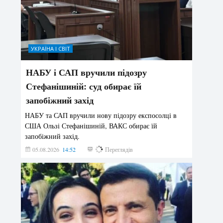
УКРАЇНА І СВІТ
НАБУ і САП вручили підозру
Стефанішиній: суд обирає їй
запобіжний захід
НАБУ та САП вручили нову підозру експосолці в
США Ользі Стефанішиній, ВАКС обирає їй
запобіжний захід.
05.08.2026
14:52
146
Переглядів