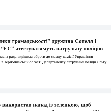
ики громадськості” дружина Сопеля і
д “ЄС” атестуватимуть патрульну поліцію
ласна рада вирішила обрати до складу комісії Управління
ї в Тернопільській області Департаменту патрульної поліції Ольгу
використав напад із зеленкою, щоб