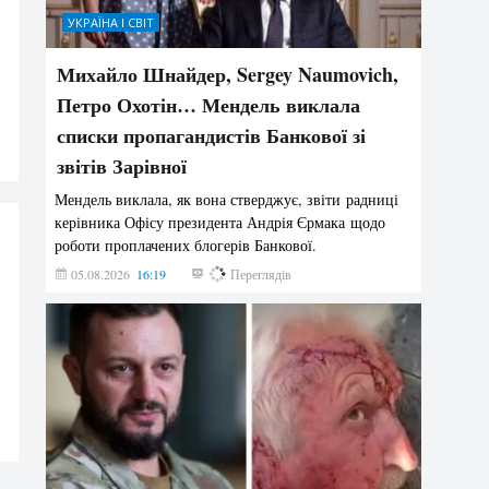
УКРАЇНА І СВІТ
Михайло Шнайдер, Sergey Naumovich,
Петро Охотін… Мендель виклала
списки пропагандистів Банкової зі
звітів Зарівної
Мендель виклала, як вона стверджує, звіти радниці
керівника Офісу президента Андрія Єрмака щодо
роботи проплачених блогерів Банкової.
05.08.2026
16:19
203
Переглядів