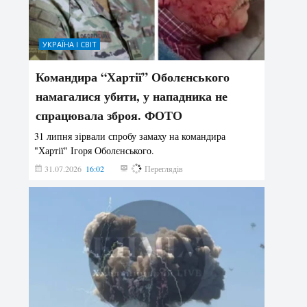
УКРАЇНА І СВІТ
Командира “Хартії” Оболєнського
намагалися убити, у нападника не
спрацювала зброя. ФОТО
31 липня зірвали спробу замаху на командира
"Хартії" Ігоря Оболєнського.
31.07.2026
16:02
198
Переглядів