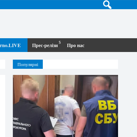
terno.LIVE
Прес-релізи
Про нас
Популярні