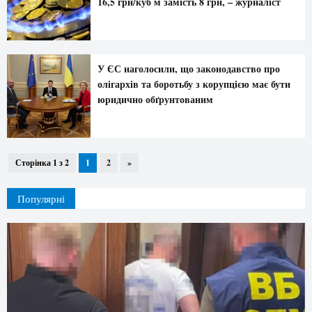
16,5 грн/куб м замість 8 грн, – журналіст
У ЄС наголосили, що законодавство про
олігархів та боротьбу з корупцією має бути
юридично обґрунтованим
Сторінка 1 з 2
1
2
»
Популярні