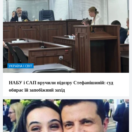
УКРАЇНА І СВІТ
НАБУ і САП вручили підозру Стефанішиній: суд
обирає їй запобіжний захід