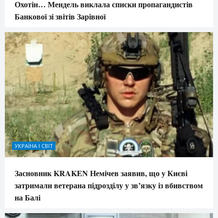
Охотін… Мендель виклала списки пропагандистів
Банкової зі звітів Зарівної
УКРАЇНА І СВІТ
Засновник KRAKEN Немічев заявив, що у Києві
затримали ветерана підрозділу у зв’язку із вбивством
на Балі