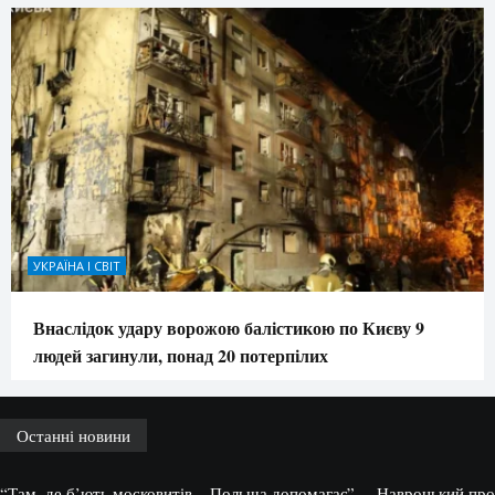
УКРАЇНА І СВІТ
Внаслідок удару ворожою балістикою по Києву 9
людей загинули, понад 20 потерпілих
Останні новини
“Там, де б’ють московитів – Польща допомагає”, – Навроцький про