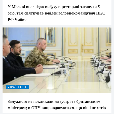
У Москві внаслідок вибуху в ресторані загинули 5
осіб, там святкував ювілей головнокомандувач ПКС
РФ Чайко
УКРАЇНА І СВІТ
Залужного не покликали на зустріч з британським
міністром; в ОПУ виправдовуються, що він і не хотів