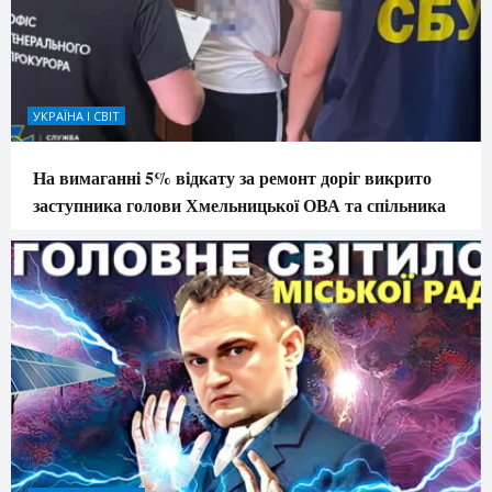
УКРАЇНА І СВІТ
На вимаганні 5% відкату за ремонт доріг викрито
заступника голови Хмельницької ОВА та спільника