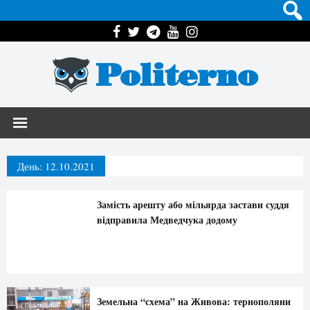
Politerno
День:
12.10.2021
Замість арешту або мільярда застави суддя
відправила Медведчука додому
Земельна “схема” на Живова: тернополяни