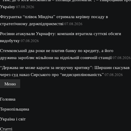
Україну
07.08.2026
Фігурантка “плівок Міндіча” отримала керівну посаду в
стратегічному держпідприємстві
07.08.2026
Росіяни атакували Укрнафту: компанія втратила суттєві обсяги
видобутку
07.08.2026
Стемковський два роки не платив банку по кредиту, а його
дружина заробляє мільйони на підпільній сонячній станції
07.08.2026
“Держава не може карати за незручну критику”: Ширшин скасував
через суд наказ Сирського про “недисциплінованість”
07.08.2026
Меню
Головна
Тернопільщина
Україна і світ
Статті