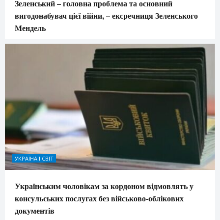
Зеленський – головна проблема та основний
вигодонабувач цієї війни, – ексречниця Зеленського
Мендель
УКРАЇНА І СВІТ
Українським чоловікам за кордоном відмовлять у
консульських послугах без військово-облікових
документів