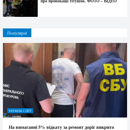
про провокації тітушок. ФОТО – ВІДЕО
Популярні
УКРАЇНА І СВІТ
На вимаганні 5% відкату за ремонт доріг викрито