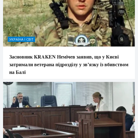
УКРАЇНА І СВІТ
Засновник KRAKEN Немічев заявив, що у Києві
затримали ветерана підрозділу у зв’язку із вбивством
на Балі