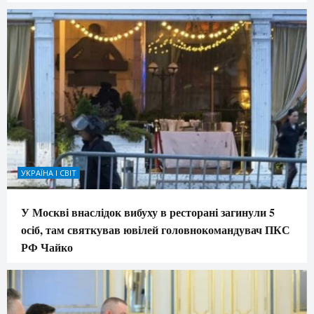
УКРАЇНА І СВІТ
У Москві внаслідок вибуху в ресторані загинули 5
осіб, там святкував ювілей головнокомандувач ПКС
РФ Чайко