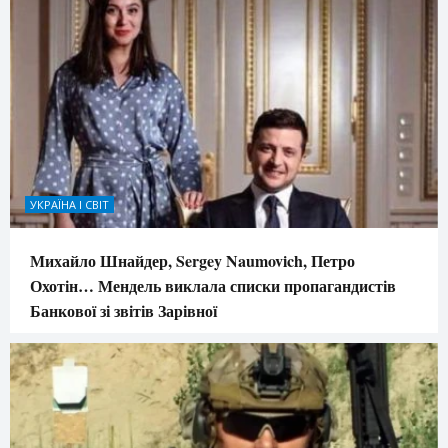
УКРАЇНА І СВІТ
Михайло Шнайдер, Sergey Naumovich, Петро
Охотін… Мендель виклала списки пропагандистів
Банкової зі звітів Зарівної