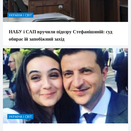
УКРАЇНА І СВІТ
НАБУ і САП вручили підозру Стефанішиній: суд
обирає їй запобіжний захід
УКРАЇНА І СВІТ