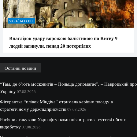
УКРАЇНА І СВІТ
Внаслідок удару ворожою балістикою по Києву 9
людей загинули, понад 20 потерпілих
Останні новини
“Там, де б’ють московитів – Польща допомагає”, – Навроцький про
Україну
07.08.2026
Фігурантка “плівок Міндіча” отримала керівну посаду в
стратегічному держпідприємстві
07.08.2026
Росіяни атакували Укрнафту: компанія втратила суттєві обсяги
видобутку
07.08.2026