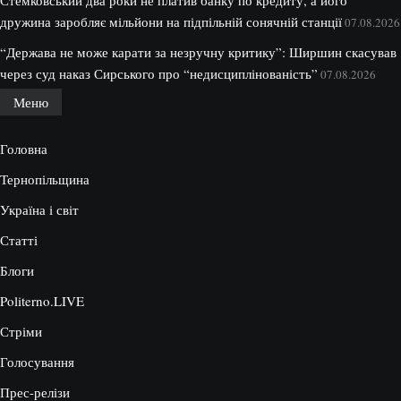
Стемковський два роки не платив банку по кредиту, а його
дружина заробляє мільйони на підпільній сонячній станції
07.08.2026
“Держава не може карати за незручну критику”: Ширшин скасував
через суд наказ Сирського про “недисциплінованість”
07.08.2026
Меню
Головна
Тернопільщина
Україна і світ
Статті
Блоги
Politerno.LIVE
Стріми
Голосування
Прес-релізи