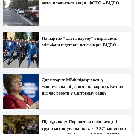
авто, планується акція. ФОТО – ВІДЕО
На партію “Слуга народу” витрачають
мільйони підставні пенсіонери. ВIДЕО
Директорку МВФ підозрюють у
маніпулюванні даними на користь Китаю
під час роботи у Світовому банку
Під будинком Порошенка побилися дві
групи мітингувальників, в “ЄС” заявляють