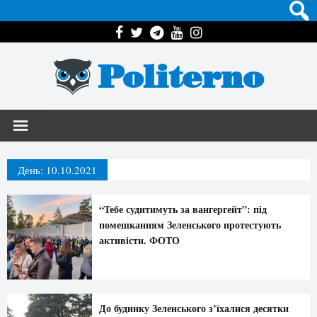
Politerno
День:
10.10.2021
“Тебе судитимуть за вангергейт”: під
помешканням Зеленського протестують
активісти. ФОТО
До будинку Зеленського з’їхалися десятки