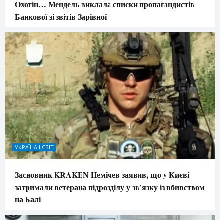
Охотін… Мендель виклала списки пропагандистів
Банкової зі звітів Зарівної
УКРАЇНА І СВІТ
Засновник KRAKEN Немічев заявив, що у Києві
затримали ветерана підрозділу у зв’язку із вбивством
на Балі