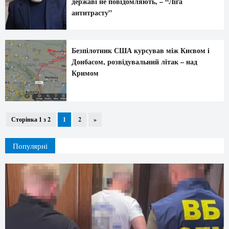
державі не повідомляють, – “Ліга
антитрасту”
Безпілотник США курсував між Києвом і
Донбасом, розвідувальний літак – над
Кримом
Сторінка 1 з 2
1
2
»
Популярні