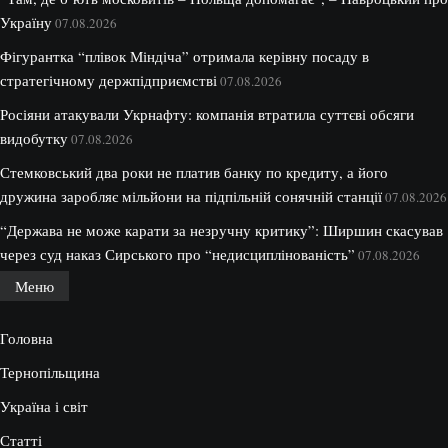
Україну
07.08.2026
Фігурантка “плівок Міндіча” отримала керівну посаду в
стратегічному держпідприємстві
07.08.2026
Росіяни атакували Укрнафту: компанія втратила суттєві обсяги
видобутку
07.08.2026
Стемковський два роки не платив банку по кредиту, а його
дружина заробляє мільйони на підпільній сонячній станції
07.08.2026
“Держава не може карати за незручну критику”: Ширшин скасував
через суд наказ Сирського про “недисциплінованість”
07.08.2026
Меню
Головна
Тернопільщина
Україна і світ
Статті