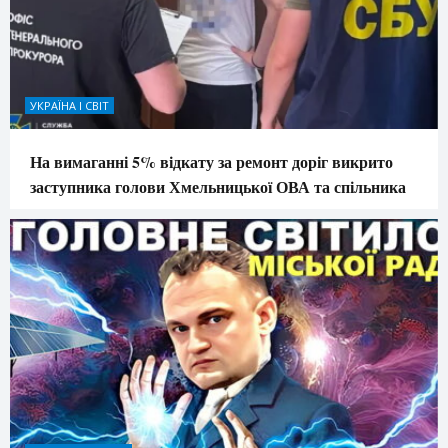
УКРАЇНА І СВІТ
На вимаганні 5% відкату за ремонт доріг викрито
заступника голови Хмельницької ОВА та спільника