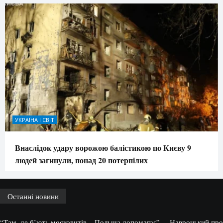
УКРАЇНА І СВІТ
Внаслідок удару ворожою балістикою по Києву 9
людей загинули, понад 20 потерпілих
Останні новини
“Там, де б’ють московитів – Польща допомагає”, – Навроцький про