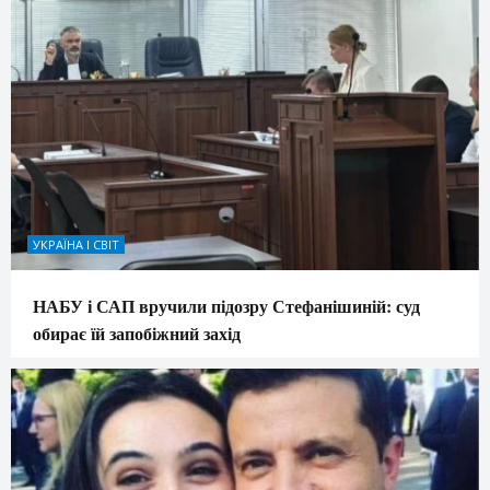
УКРАЇНА І СВІТ
НАБУ і САП вручили підозру Стефанішиній: суд
обирає їй запобіжний захід