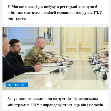
У Москві внаслідок вибуху в ресторані загинули 5
осіб, там святкував ювілей головнокомандувач ПКС
РФ Чайко
УКРАЇНА І СВІТ
Залужного не покликали на зустріч з британським
міністром; в ОПУ виправдовуються, що він і не хотів