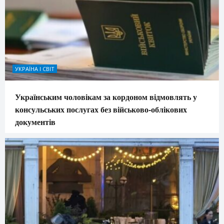
УКРАЇНА І СВІТ
Українським чоловікам за кордоном відмовлять у
консульських послугах без військово-облікових
документів