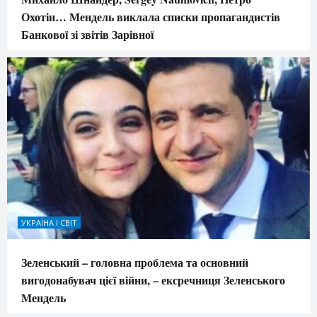
Охотін… Мендель виклала списки пропагандистів
Банкової зі звітів Зарівної
УКРАЇНА І СВІТ
Зеленський – головна проблема та основний
вигодонабувач цієї війни, – ексречниця Зеленського
Мендель