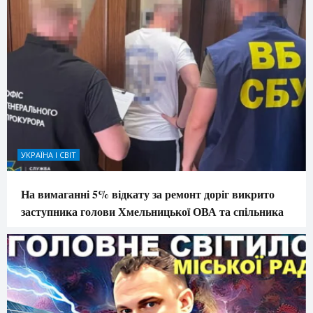
УКРАЇНА І СВІТ
На вимаганні 5% відкату за ремонт доріг викрито
заступника голови Хмельницької ОВА та спільника