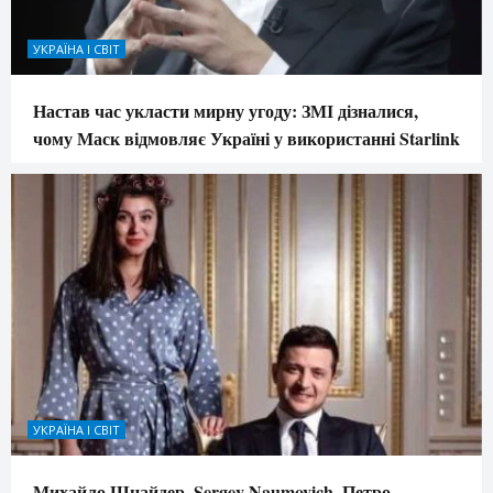
УКРАЇНА І СВІТ
Настав час укласти мирну угоду: ЗМІ дізналися,
чому Маск відмовляє Україні у використанні Starlink
УКРАЇНА І СВІТ
Михайло Шнайдер, Sergey Naumovich, Петро