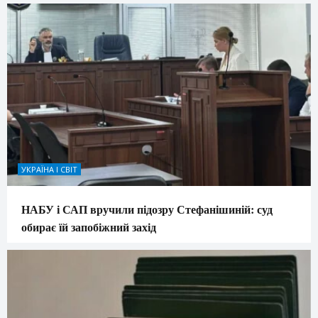
УКРАЇНА І СВІТ
НАБУ і САП вручили підозру Стефанішиній: суд
обирає їй запобіжний захід