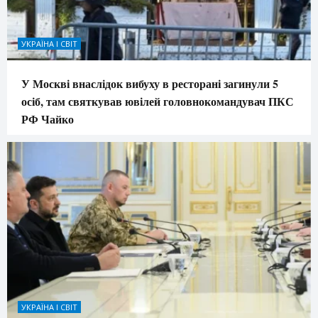
УКРАЇНА І СВІТ
У Москві внаслідок вибуху в ресторані загинули 5
осіб, там святкував ювілей головнокомандувач ПКС
РФ Чайко
УКРАЇНА І СВІТ