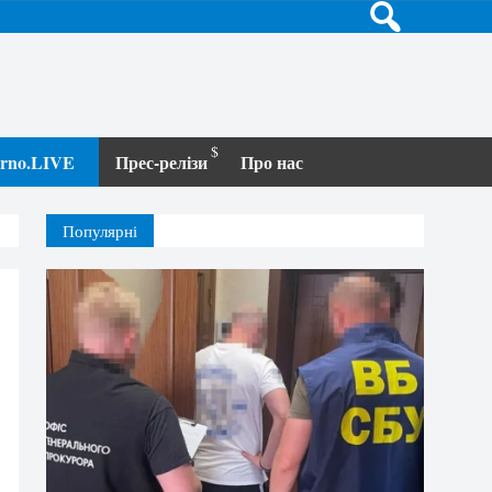
terno.LIVE
Прес-релізи
Про нас
Популярні