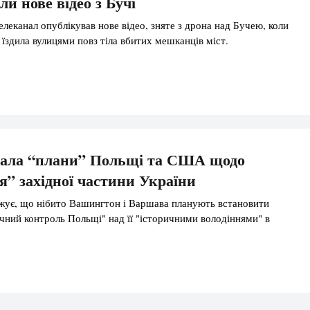
и нове відео з Бучі
леканал опублікував нове відео, зняте з дрона над Бучею, коли
 їздила вулицями повз тіла вбитих мешканців міст.
адала “плани” Польщі та США щодо
я” західної частини України
жує, що нібито Вашингтон і Варшава планують встановити
ичний контроль Польщі" над її "історичними володіннями" в