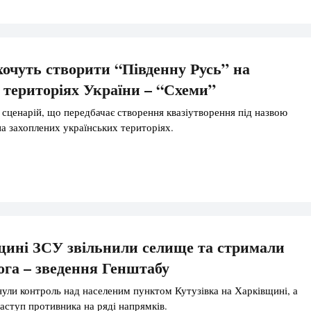
очуть створити “Південну Русь” на
 територіях України – “Схеми”
 сценарій, що передбачає створення квазіутворення під назвою
на захоплених українських територіях.
ині ЗСУ звільнили селище та стримали
ога – зведення Генштабу
ули контроль над населеним пунктом Кутузівка на Харківщині, а
аступ противника на ряді напрямків.