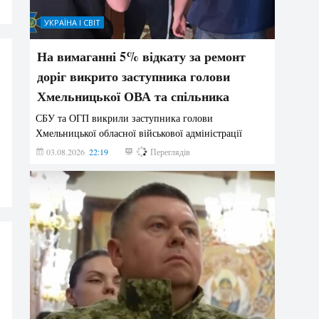
УКРАЇНА І СВІТ
На вимаганні 5% відкату за ремонт
доріг викрито заступника голови
Хмельницької ОВА та спільника
СБУ та ОГП викрили заступника голови
Хмельницької обласної військової адміністрації
03.08.2026
22:19
842
Переглядів