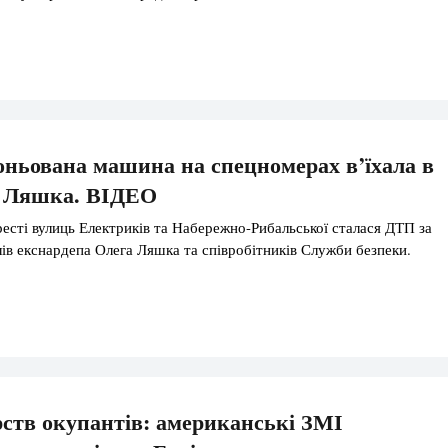
оньована машина на спецномерах в’їхала в
ь Ляшка. ВІДЕО
ресті вулиць Електриків та Набережно-Рибальської сталася ДТП за
ів екснардепа Олега Ляшка та співробітників Служби безпеки.
рств окупантів: американські ЗМІ