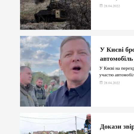
28.04.2022
У Києві бр
автомобіл
У Києві на перех
участю автомобіл
28.04.2022
Докази зві