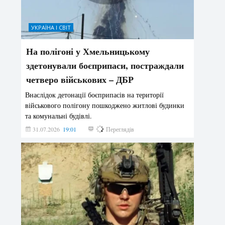
УКРАЇНА І СВІТ
На полігоні у Хмельницькому
здетонували боєприпаси, постраждали
четверо військових – ДБР
Внаслідок детонації боєприпасів на території
військового полігону пошкоджено житлові будинки
та комунальні будівлі.
31.07.2026
19:01
182
Переглядів