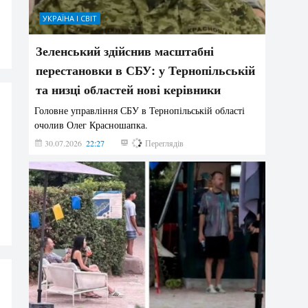
УКРАЇНА І СВІТ
Зеленський здійснив масштабні
перестановки в СБУ: у Тернопільській
та низці областей нові керівники
Головне управління СБУ в Тернопільській області
очолив Олег Красношапка.
30.07.2026
22:27
632
Переглядів