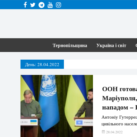
Тернопільщина
Україна і світ
День:
28.04.2022
ООН готова
Маріуполя,
нападом –
Антоніу Гутерреш
цивільного насел
28.04.2022