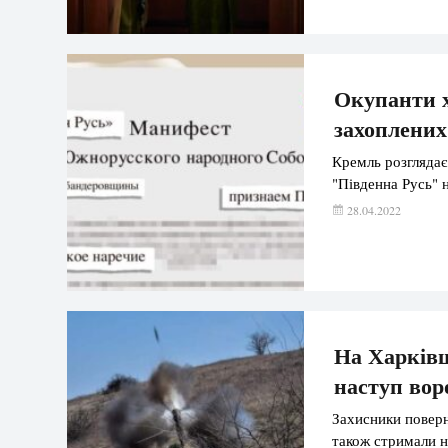
Окупанти х
захоплених
Кремль розглядає
"Південна Русь" 
28.04.2022
На Харківщ
наступ вор
Захисники поверн
також стримали н