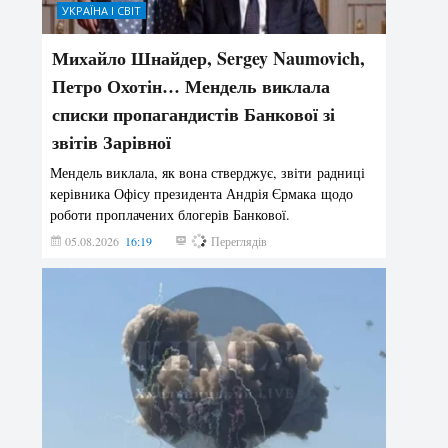
УКРАЇНА І СВІТ
Михайло Шнайдер, Sergey Naumovich,
Петро Охотін… Мендель виклала
списки пропагандистів Банкової зі
звітів Зарівної
Мендель виклала, як вона стверджує, звіти радниці
керівника Офісу президента Андрія Єрмака щодо
роботи проплачених блогерів Банкової.
05.08.2026
16:19
188
Переглядів