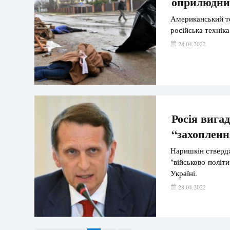
оприлюднил
Американський те
російська техніка
28.04.2022
Росія виг
“захопленн
Наришкін стверд
"військово-політ
Україні.
28.04.2022