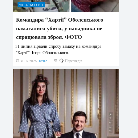
УКРАЇНА І СВІТ
Командира “Хартії” Оболєнського
намагалися убити, у нападника не
спрацювала зброя. ФОТО
31 липня зірвали спробу замаху на командира
"Хартії" Ігоря Оболєнського.
31.07.2026
16:02
190
Переглядів