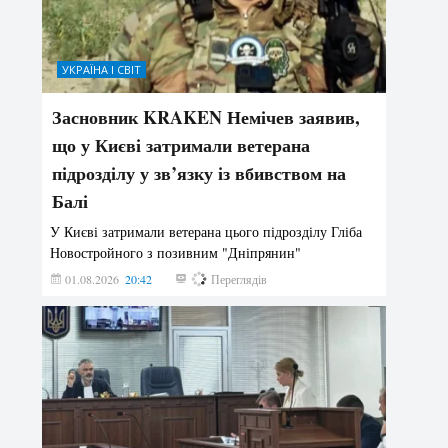
УКРАЇНА І СВІТ
Засновник KRAKEN Немічев заявив,
що у Києві затримали ветерана
підрозділу у зв’язку із вбивством на
Балі
У Києві затримали ветерана цього підрозділу Гліба
Новостройного з позивним "Дніпрянин"
01.08.2026
20:42
173
Переглядів