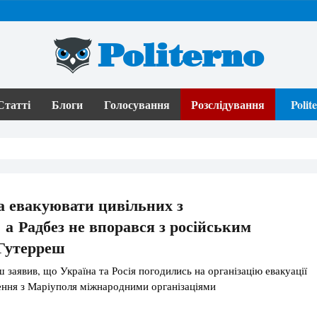
Politerno
Статті
Блоги
Голосування
Розслідування
Poli
 евакуювати цивільних з
 а Радбез не впорався з російським
 Гутерреш
 заявив, що Україна та Росія погодились на організацію евакуації
ення з Маріуполя міжнародними організаціями