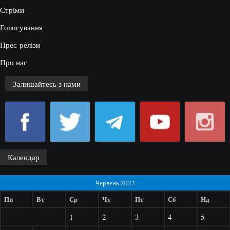
Стріми
Голосування
Прес-релізи
Про нас
Залишайтесь з нами
Календар
Червень 2022
Пн
Вт
Ср
Чт
Пт
Сб
Нд
1
2
3
4
5