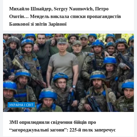
Михайло Шнайдер, Sergey Naumovich, Петро
Охотін… Мендель виклала списки пропагандистів
Банкової зі звітів Зарівної
УКРАЇНА І СВІТ
ЗМІ оприлюднили свідчення бійців про
“загороджувальні загони”: 225-й полк заперечує