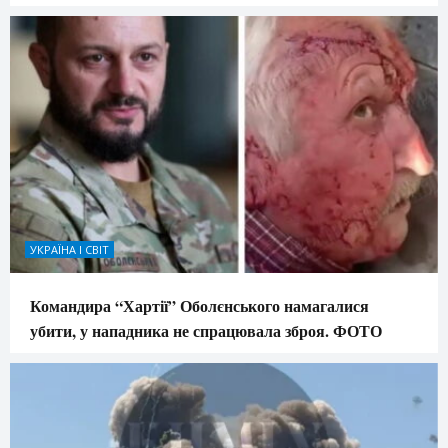
УКРАЇНА І СВІТ
Командира “Хартії” Оболєнського намагалися
убити, у нападника не спрацювала зброя. ФОТО