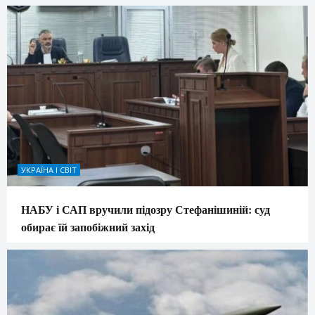
УКРАЇНА І СВІТ
НАБУ і САП вручили підозру Стефанішиній: суд
обирає їй запобіжний захід