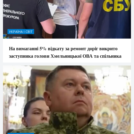
УКРАЇНА І СВІТ
На вимаганні 5% відкату за ремонт доріг викрито
заступника голови Хмельницької ОВА та спільника