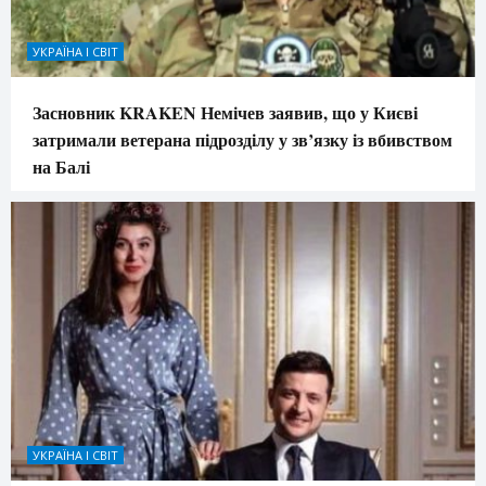
УКРАЇНА І СВІТ
Засновник KRAKEN Немічев заявив, що у Києві
затримали ветерана підрозділу у зв’язку із вбивством
на Балі
УКРАЇНА І СВІТ