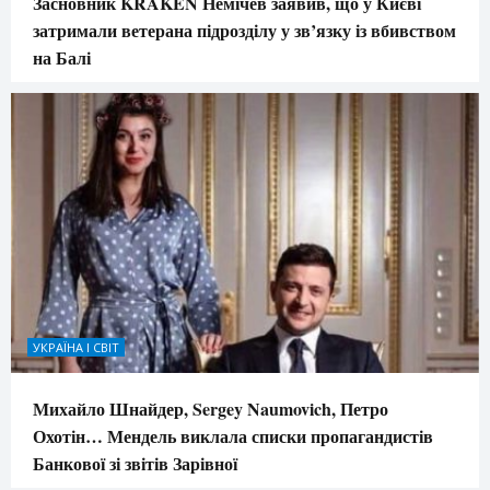
Засновник KRAKEN Немічев заявив, що у Києві
затримали ветерана підрозділу у зв’язку із вбивством
на Балі
УКРАЇНА І СВІТ
Михайло Шнайдер, Sergey Naumovich, Петро
Охотін… Мендель виклала списки пропагандистів
Банкової зі звітів Зарівної