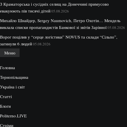
З Краматорська і сусідніх селищ на Донеччині примусово
евакуюють пів тисячі дітей
05.08.2026
Михайло Шнайдер, Sergey Naumovich, Петро Охотін… Мендель
виклала списки пропагандистів Банкової зі звітів Зарівної
05.08.2026
Ворог поцілив у “серце логістики” NOVUS та склади “Сільпо”,
загинули 6 людей
05.08.2026
Меню
Головна
Тернопільщина
Україна і світ
Статті
Блоги
Politerno.LIVE
Стріми