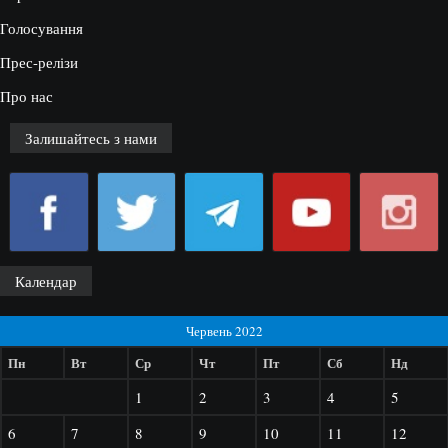
Голосування
Прес-релізи
Про нас
Залишайтесь з нами
Календар
Червень 2022
Пн
Вт
Ср
Чт
Пт
Сб
Нд
1
2
3
4
5
6
7
8
9
10
11
12