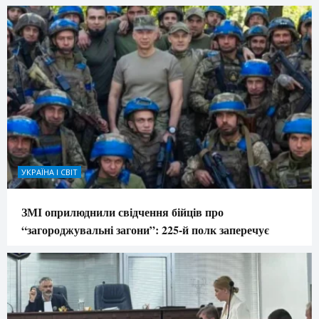
УКРАЇНА І СВІТ
ЗМІ оприлюднили свідчення бійців про
“загороджувальні загони”: 225-й полк заперечує