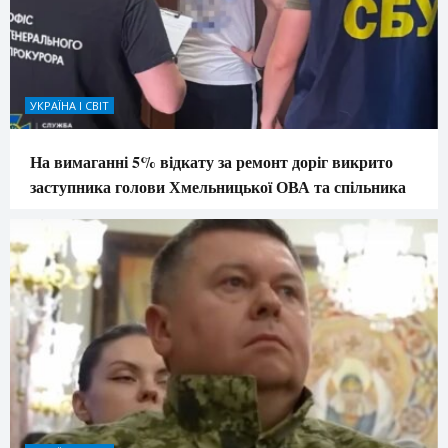
УКРАЇНА І СВІТ
На вимаганні 5% відкату за ремонт доріг викрито
заступника голови Хмельницької ОВА та спільника