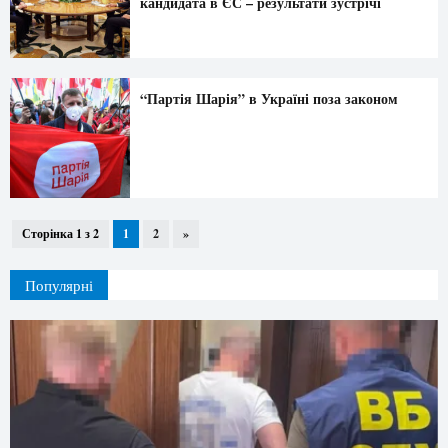
кандидата в ЄС – результати зустрічі
“Партія Шарія” в Україні поза законом
Сторінка 1 з 2
1
2
»
Популярні