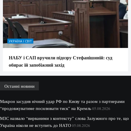
УКРАЇНА І СВІТ
НАБУ і САП вручили підозру Стефанішиній: суд
обирає їй запобіжний захід
Останні новини
Макрон засудив нічний удар РФ по Києву та разом з партнерами
“продовжуватиме посилювати тиск” на Кремль
05.08.2026
МЗС назвало “вирваними з контексту” слова Залужного про те, що
Україна ніколи не вступить до НАТО
05.08.2026