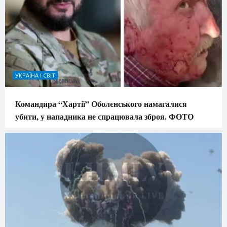
УКРАЇНА І СВІТ
Командира “Хартії” Оболєнського намагалися
убити, у нападника не спрацювала зброя. ФОТО