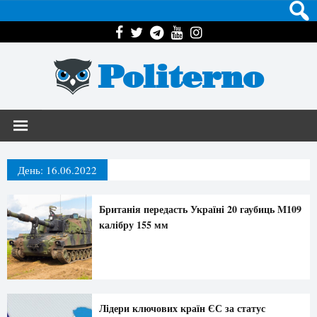
Politerno
День:
16.06.2022
Британія передасть Україні 20 гаубиць M109
калібру 155 мм
Лідери ключових країн ЄС за статус