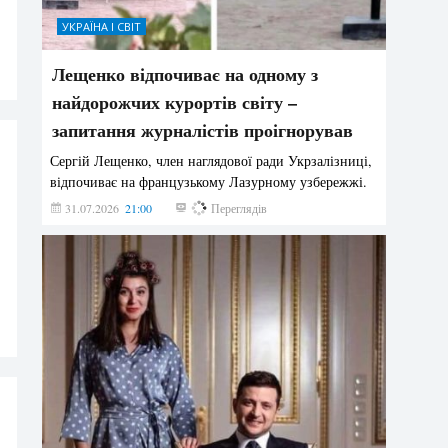
УКРАЇНА І СВІТ
Лещенко відпочиває на одному з
найдорожчих курортів світу –
запитання журналістів проігнорував
Сергій Лещенко, член наглядової ради Укрзалізниці,
відпочиває на французькому Лазурному узбережжі.
31.07.2026
21:00
214
Переглядів