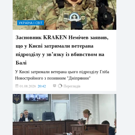
УКРАЇНА І СВІТ
Засновник KRAKEN Немічев заявив,
що у Києві затримали ветерана
підрозділу у зв’язку із вбивством на
Балі
У Києві затримали ветерана цього підрозділу Гліба
Новостройного з позивним "Дніпрянин"
01.08.2026
20:42
179
Переглядів