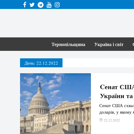
Тернопільщина
Україна і світ
День:
22.12.2022
Cенат США 
України та
Сенат США схвали
доларів, у якому
22.12.2022