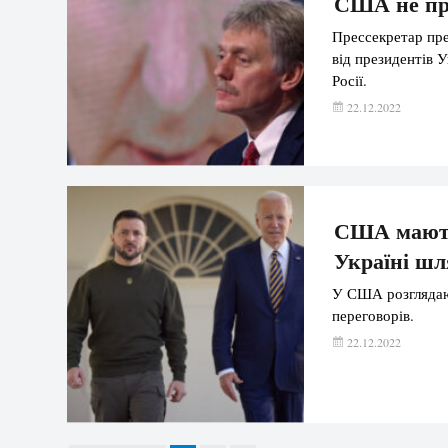
США не про
Прессекретар пре
від президентів 
Росії.
22.12.2022
США мають 
Україні шл
У США розглядают
переговорів.
22.12.2022