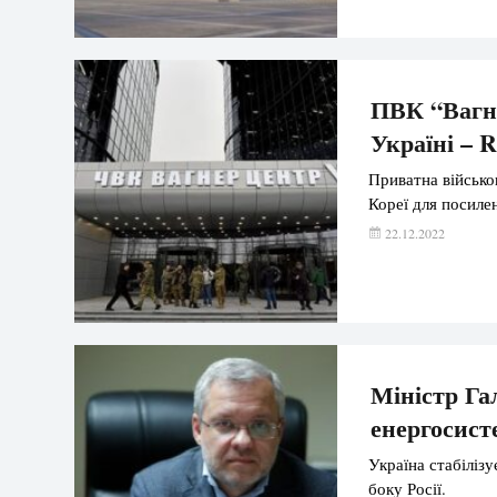
ПВК “Вагне
Україні – R
Приватна військо
Кореї для посилен
22.12.2022
Міністр Га
енергосисте
Україна стабілізу
боку Росії.