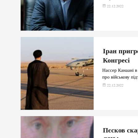
22.12.2022
Іран пригр
Конгресі
Нассер Канаані в
про військову пі
22.12.2022
Пєсков ска