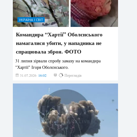
УКРАЇНА І СВІТ
Командира “Хартії” Оболєнського
намагалися убити, у нападника не
спрацювала зброя. ФОТО
31 липня зірвали спробу замаху на командира
"Хартії" Ігоря Оболєнського.
31.07.2026
16:02
196
Переглядів