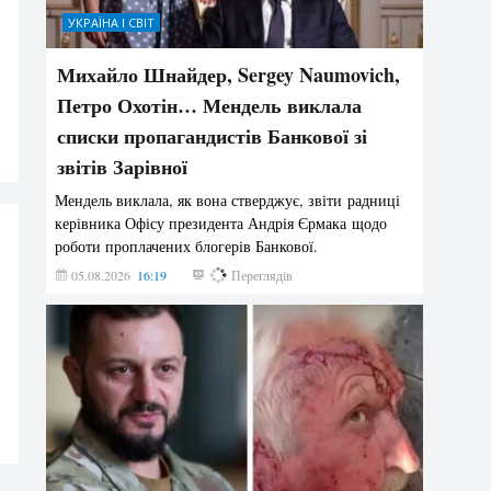
УКРАЇНА І СВІТ
Михайло Шнайдер, Sergey Naumovich,
Петро Охотін… Мендель виклала
списки пропагандистів Банкової зі
звітів Зарівної
Мендель виклала, як вона стверджує, звіти радниці
керівника Офісу президента Андрія Єрмака щодо
роботи проплачених блогерів Банкової.
05.08.2026
16:19
201
Переглядів