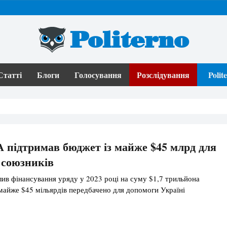
Politerno
Статті
Блоги
Голосування
Розслідування
Poli
підтримав бюджет із майже $45 млрд для
 союзників
в фінансування уряду у 2023 році на суму $1,7 трильйона
 майже $45 мільярдів передбачено для допомоги Україні