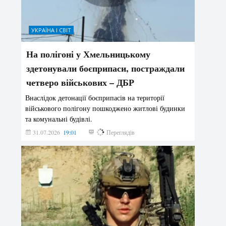
УКРАЇНА І СВІТ
На полігоні у Хмельницькому
здетонували боєприпаси, постраждали
четверо військових – ДБР
Внаслідок детонації боєприпасів на території
військового полігону пошкоджено житлові будинки
та комунальні будівлі.
31.07.2026
19:01
188
Переглядів