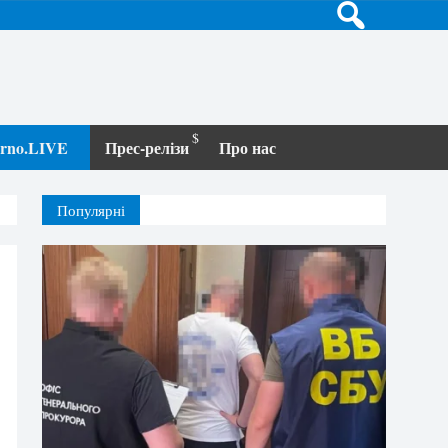
terno.LIVE
Прес-релізи
Про нас
Популярні