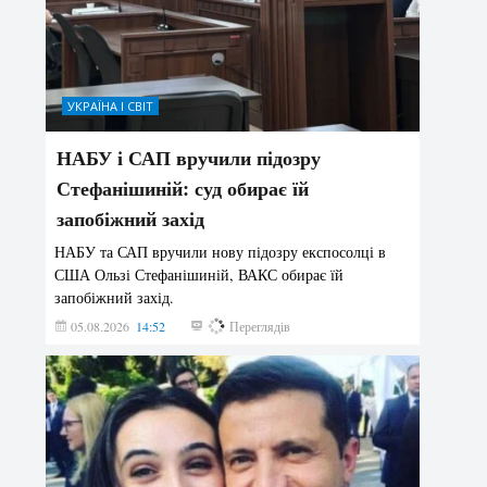
УКРАЇНА І СВІТ
НАБУ і САП вручили підозру
Стефанішиній: суд обирає їй
запобіжний захід
НАБУ та САП вручили нову підозру експосолці в
США Ользі Стефанішиній, ВАКС обирає їй
запобіжний захід.
05.08.2026
14:52
145
Переглядів