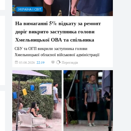
УКРАЇНА І СВІТ
На вимаганні 5% відкату за ремонт
доріг викрито заступника голови
Хмельницької ОВА та спільника
СБУ та ОГП викрили заступника голови
Хмельницької обласної військової адміністрації
03.08.2026
22:19
852
Переглядів