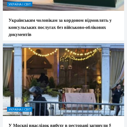
УКРАЇНА І СВІТ
Українським чоловікам за кордоном відмовлять у
консульських послугах без військово-облікових
документів
УКРАЇНА І СВІТ
У Москві внаслідок вибуху в ресторані загинули 5