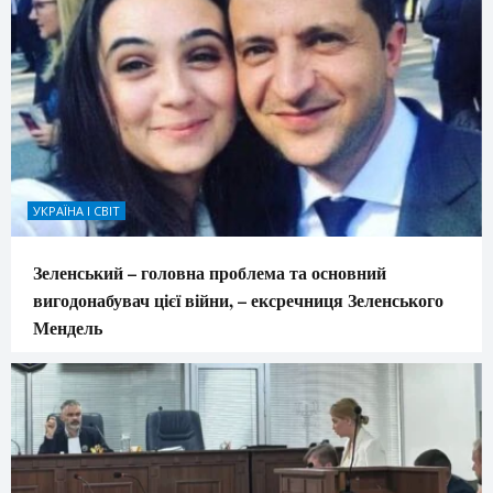
УКРАЇНА І СВІТ
Зеленський – головна проблема та основний
вигодонабувач цієї війни, – ексречниця Зеленського
Мендель