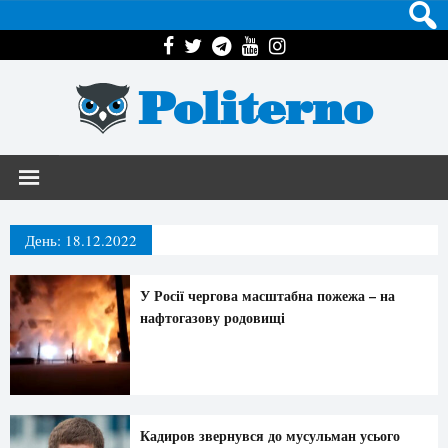
Politerno
День:
18.12.2022
У Росії чергова масштабна пожежа – на
нафтогазову родовищі
Кадиров звернувся до мусульман усього