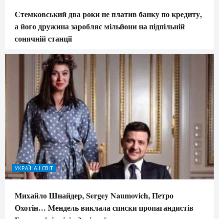
Стемковський два роки не платив банку по кредиту,
а його дружина заробляє мільйони на підпільній
сонячній станції
УКРАЇНА І СВІТ
Михайло Шнайдер, Sergey Naumovich, Петро
Охотін… Мендель виклала списки пропагандистів