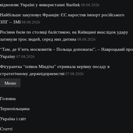
відмовляє Україні у використанні Starlink
08.08.2026
Найбільше закуповує Франція: ЄС наростив імпорт російського
ЗПГ – ЗМІ
08.08.2026
Росіяни били по столиці балістикою, на Київщині внаслідок удару
загинули троє людей, серед них дитина
08.08.2026
“Там, де б’ють московитів – Польща допомагає”, – Навроцький про
Україну
07.08.2026
Фігурантка “плівок Міндіча” отримала керівну посаду в
стратегічному держпідприємстві
07.08.2026
Меню
Головна
Тернопільщина
Україна і світ
Статті