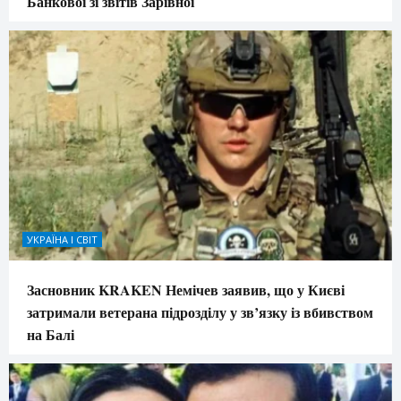
Банкової зі звітів Зарівної
УКРАЇНА І СВІТ
Засновник KRAKEN Немічев заявив, що у Києві
затримали ветерана підрозділу у зв’язку із вбивством
на Балі