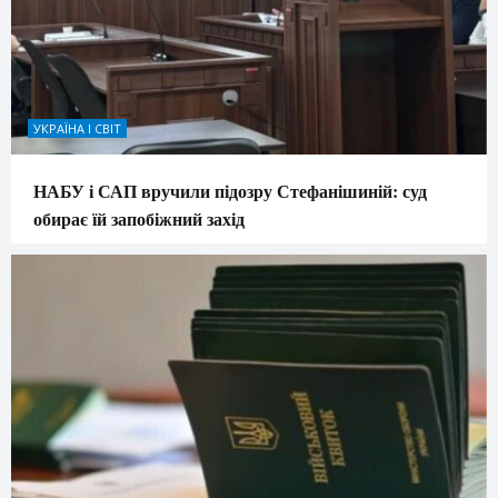
УКРАЇНА І СВІТ
НАБУ і САП вручили підозру Стефанішиній: суд
обирає їй запобіжний захід