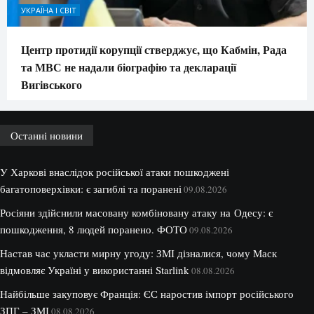
УКРАЇНА І СВІТ
Центр протидії корупції стверджує, що Кабмін, Рада
та МВС не надали біографію та декларації
Вигівського
Останні новини
У Харкові внаслідок російської атаки пошкоджені
багатоповерхівки: є загиблі та поранені
09.08.2026
Росіяни здійснили масовану комбіновану атаку на Одесу: є
пошкодження, 8 людей поранено. ФОТО
09.08.2026
Настав час укласти мирну угоду: ЗМІ дізналися, чому Маск
відмовляє Україні у використанні Starlink
08.08.2026
Найбільше закуповує Франція: ЄС наростив імпорт російського
ЗПГ – ЗМІ
08.08.2026