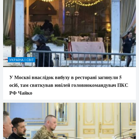
УКРАЇНА І СВІТ
У Москві внаслідок вибуху в ресторані загинули 5
осіб, там святкував ювілей головнокомандувач ПКС
РФ Чайко