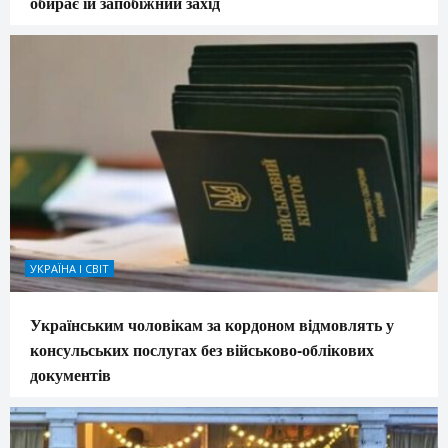
обирає їй запобіжний захід
УКРАЇНА І СВІТ
Українським чоловікам за кордоном відмовлять у
консульських послугах без військово-облікових
документів