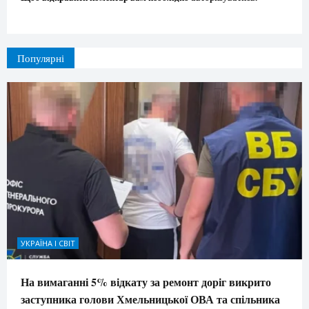
Популярні
УКРАЇНА І СВІТ
На вимаганні 5% відкату за ремонт доріг викрито
заступника голови Хмельницької ОВА та спільника