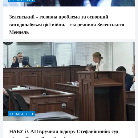
Зеленський – головна проблема та основний
вигодонабувач цієї війни, – ексречниця Зеленського
Мендель
УКРАЇНА І СВІТ
НАБУ і САП вручили підозру Стефанішиній: суд