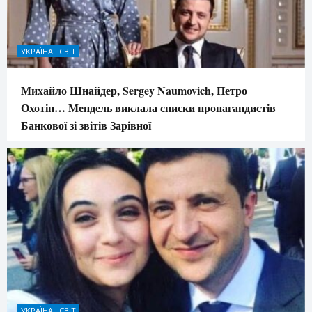
УКРАЇНА І СВІТ
Михайло Шнайдер, Sergey Naumovich, Петро
Охотін… Мендель виклала списки пропагандистів
Банкової зі звітів Зарівної
УКРАЇНА І СВІТ