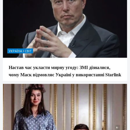
УКРАЇНА І СВІТ
Настав час укласти мирну угоду: ЗМІ дізналися,
чому Маск відмовляє Україні у використанні Starlink