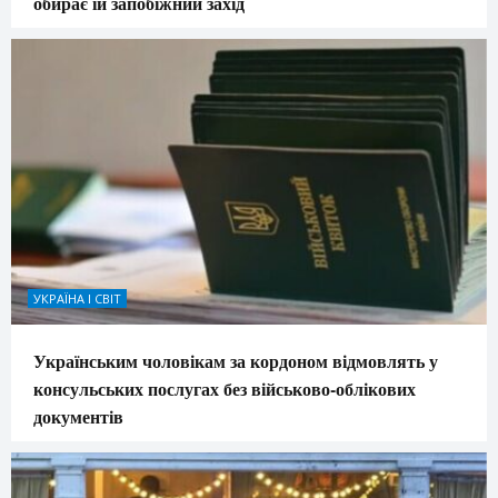
обирає їй запобіжний захід
УКРАЇНА І СВІТ
Українським чоловікам за кордоном відмовлять у
консульських послугах без військово-облікових
документів