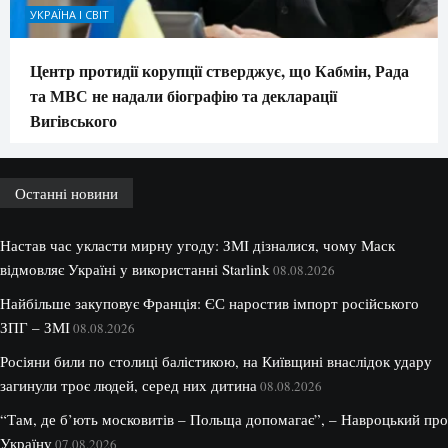
УКРАЇНА І СВІТ
Центр протидії корупції стверджує, що Кабмін, Рада
та МВС не надали біографію та декларації
Вигівського
Останні новини
Настав час укласти мирну угоду: ЗМІ дізналися, чому Маск
відмовляє Україні у використанні Starlink
08.08.2026
Найбільше закуповує Франція: ЄС наростив імпорт російського
ЗПГ – ЗМІ
08.08.2026
Росіяни били по столиці балістикою, на Київщині внаслідок удару
загинули троє людей, серед них дитина
08.08.2026
“Там, де б’ють московитів – Польща допомагає”, – Навроцький про
Україну
07.08.2026