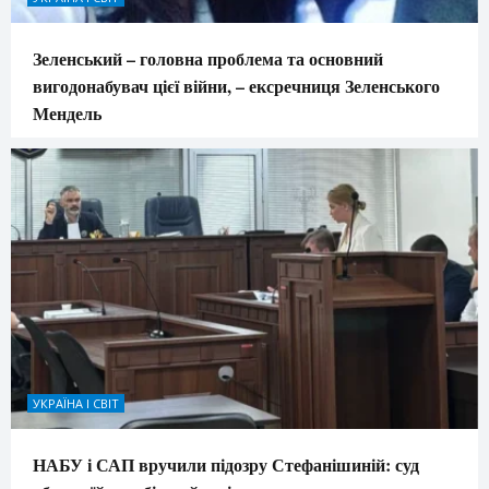
Зеленський – головна проблема та основний
вигодонабувач цієї війни, – ексречниця Зеленського
Мендель
УКРАЇНА І СВІТ
НАБУ і САП вручили підозру Стефанішиній: суд