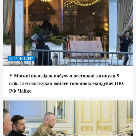
УКРАЇНА І СВІТ
У Москві внаслідок вибуху в ресторані загинули 5
осіб, там святкував ювілей головнокомандувач ПКС
РФ Чайко