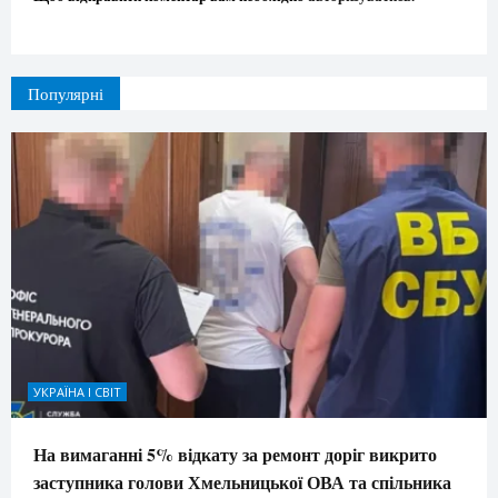
Популярні
УКРАЇНА І СВІТ
На вимаганні 5% відкату за ремонт доріг викрито
заступника голови Хмельницької ОВА та спільника