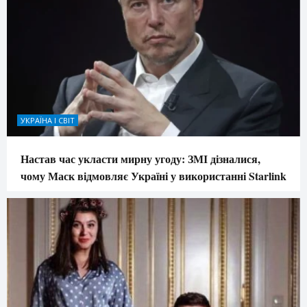
УКРАЇНА І СВІТ
Настав час укласти мирну угоду: ЗМІ дізналися,
чому Маск відмовляє Україні у використанні Starlink