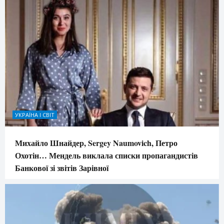
УКРАЇНА І СВІТ
Михайло Шнайдер, Sergey Naumovich, Петро
Охотін… Мендель виклала списки пропагандистів
Банкової зі звітів Зарівної