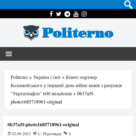
Politerno
Politerno
>
Україна і світ
>
Бізнес-партнер
Коломойського у перший день війни вивів з рахунків
“Укртатнафти” 600 мільйонів
>
0b37a5f-
photo1685718961-original
0b37a5f-photo1685718961-original
02.06.2023
78
Переглядів
0