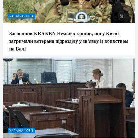
УКРАЇНА І СВІТ
Засновник KRAKEN Немічев заявив, що у Києві
затримали ветерана підрозділу у зв’язку із вбивством
на Балі
УКРАЇНА І СВІТ