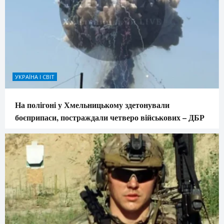
УКРАЇНА І СВІТ
На полігоні у Хмельницькому здетонували
боєприпаси, постраждали четверо військових – ДБР