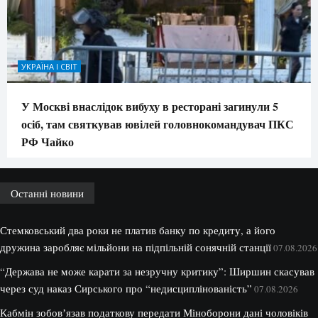
УКРАЇНА І СВІТ
У Москві внаслідок вибуху в ресторані загинули 5
осіб, там святкував ювілей головнокомандувач ПКС
РФ Чайко
Останні новини
Стемковський два роки не платив банку по кредиту, а його
дружина заробляє мільйони на підпільній сонячній станції
07.08.2026
“Держава не може карати за незручну критику”: Ширшин скасував
через суд наказ Сирського про “недисциплінованість”
07.08.2026
Кабмін зобовʼязав податкову передати Міноборони дані чоловіків