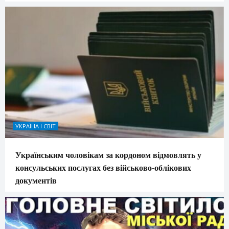
УКРАЇНА І СВІТ
Українським чоловікам за кордоном відмовлять у
консульських послугах без військово-облікових
документів