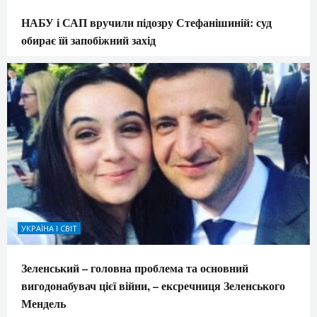
НАБУ і САП вручили підозру Стефанішиній: суд
обирає їй запобіжний захід
УКРАЇНА І СВІТ
Зеленський – головна проблема та основний
вигодонабувач цієї війни, – ексречниця Зеленського
Мендель