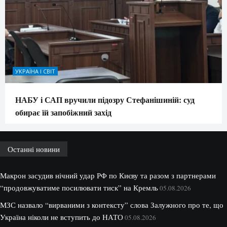
УКРАЇНА І СВІТ
НАБУ і САП вручили підозру Стефанішиній: суд
обирає їй запобіжний захід
Останні новини
Макрон засудив нічний удар РФ по Києву та разом з партнерами
“продовжуватиме посилювати тиск” на Кремль
05.08.2026
МЗС назвало “вирваними з контексту” слова Залужного про те, що
Україна ніколи не вступить до НАТО
05.08.2026