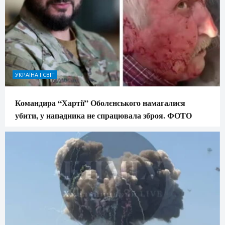
УКРАЇНА І СВІТ
Командира “Хартії” Оболєнського намагалися
убити, у нападника не спрацювала зброя. ФОТО