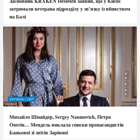
Засновник KRAKEN Немічев заявив, що у Києві
затримали ветерана підрозділу у зв’язку із вбивством
на Балі
УКРАЇНА І СВІТ
Михайло Шнайдер, Sergey Naumovich, Петро
Охотін… Мендель виклала списки пропагандистів
Банкової зі звітів Зарівної