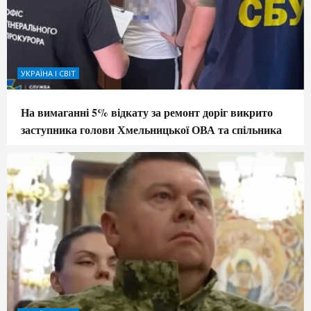
УКРАЇНА І СВІТ
На вимаганні 5% відкату за ремонт доріг викрито
заступника голови Хмельницької ОВА та спільника