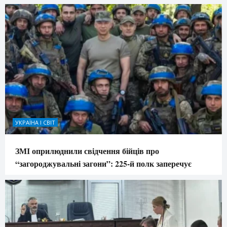
УКРАЇНА І СВІТ
ЗМІ оприлюднили свідчення бійців про
“загороджувальні загони”: 225-й полк заперечує