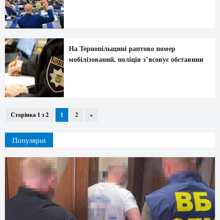
На Тернопільщині раптово помер
мобілізований, поліція з’ясовує обставини
Сторінка 1 з 2
1
2
»
Популярні