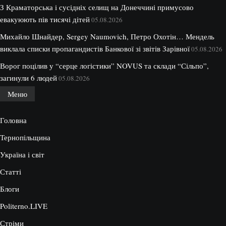
З Краматорська і сусідніх селищ на Донеччині примусово
евакуюють пів тисячі дітей
05.08.2026
Михайло Шнайдер, Sergey Naumovich, Петро Охотін… Мендель
виклала списки пропагандистів Банкової зі звітів Зарівної
05.08.2026
Ворог поцілив у “серце логістики” NOVUS та склади “Сільпо”,
загинули 6 людей
05.08.2026
Меню
Головна
Тернопільщина
Україна і світ
Статті
Блоги
Politerno.LIVE
Стріми