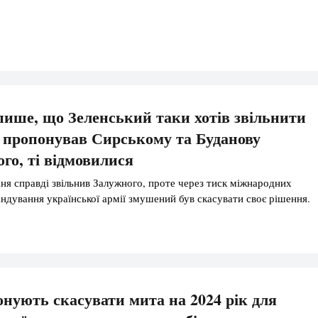
пише, що Зеленський таки хотів звільнити
 пропонував Сирському та Буданову
ого, ті відмовилися
чня справді звільнив Залужного, проте через тиск міжнародних
андування української армії змушений був скасувати своє рішення.
нують скасувати мита на 2024 рік для