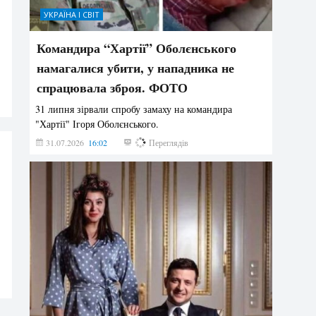
УКРАЇНА І СВІТ
Командира “Хартії” Оболєнського
намагалися убити, у нападника не
спрацювала зброя. ФОТО
31 липня зірвали спробу замаху на командира
"Хартії" Ігоря Оболєнського.
31.07.2026
16:02
194
Переглядів