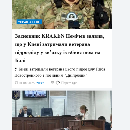
УКРАЇНА І СВІТ
Засновник KRAKEN Немічев заявив,
що у Києві затримали ветерана
підрозділу у зв’язку із вбивством на
Балі
У Києві затримали ветерана цього підрозділу Гліба
Новостройного з позивним "Дніпрянин"
01.08.2026
20:42
177
Переглядів