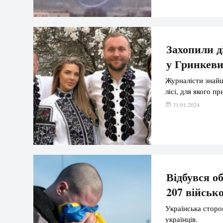
Захопили д
у Гринкеви
Журналісти знайш
лісі, для якого п
31.01.2024
Відбувся о
207 військ
Українська сторо
українців.