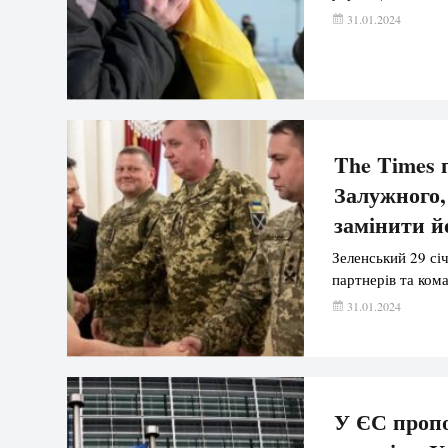
31.01.2024
The Times 
Залужного,
замінити й
Зеленський 29 сі
партнерів та ком
31.01.2024
У ЄС пропо