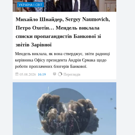
УКРАЇНА І СВІТ
Михайло Шнайдер, Sergey Naumovich,
Петро Охотін… Мендель виклала
списки пропагандистів Банкової зі
звітів Зарівної
Мендель виклала, як вона стверджує, звіти радниці
керівника Офісу президента Андрія Єрмака щодо
роботи проплачених блогерів Банкової.
05.08.2026
16:19
193
Переглядів