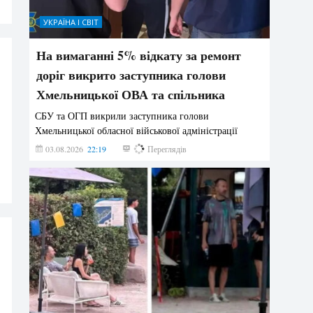
УКРАЇНА І СВІТ
На вимаганні 5% відкату за ремонт
доріг викрито заступника голови
Хмельницької ОВА та спільника
СБУ та ОГП викрили заступника голови
Хмельницької обласної військової адміністрації
03.08.2026
22:19
848
Переглядів