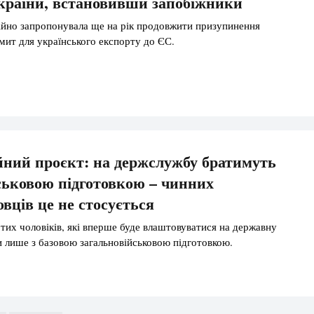
України, встановивши запобіжники
ійно запропонувала ще на рік продовжити призупинення
 мит для українського експорту до ЄС.
йний проєкт: на держслужбу братимуть
ськовою підготовкою – чинних
вців це не стосується
тих чоловіків, які вперше буде влаштовуватися на державну
 лише з базовою загальновійськовою підготовкою.