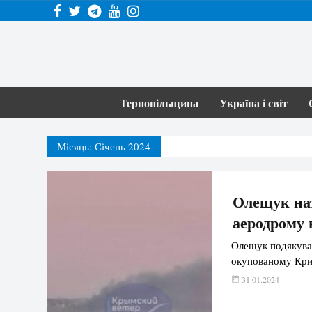
Тернопільщина
Україна і світ
Місяць:
Січень 2024
Олещук на
аеродрому 
Олещук подякував
окупованому Кри
31.01.2024