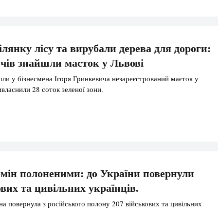
ілянку лісу та вирубали дерева для дороги:
чів знайшли маєток у Львові
ли у бізнесмена Ігоря Гринкевича незареєстрований маєток у
ривласнили 28 соток зеленої зони.
бмін полоненими: до України повернули
ових та цивільних українців.
на повернула з російського полону 207 військових та цивільних