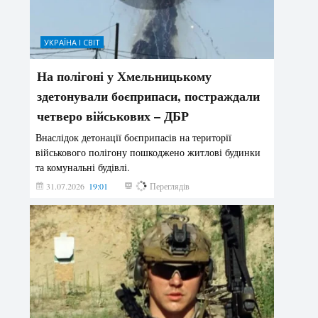
УКРАЇНА І СВІТ
На полігоні у Хмельницькому
здетонували боєприпаси, постраждали
четверо військових – ДБР
Внаслідок детонації боєприпасів на території
військового полігону пошкоджено житлові будинки
та комунальні будівлі.
31.07.2026
19:01
185
Переглядів