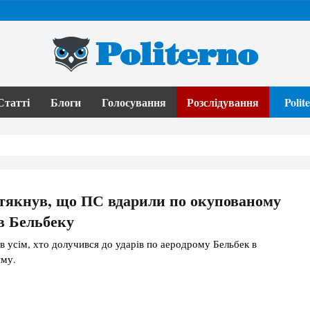
Politerno
Статті
Блоги
Голосування
Розслідування
Poli
тякнув, що ПС вдарили по окупованому
в Бельбеку
 усім, хто долучився до ударів по аеродрому Бельбек в
му.