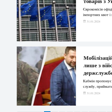
товарів з 
Єврокомісія офіц
імпортних квот і
31.01.2024
Мобілізаці
лише з вій
держслужбо
Кабмін пропонує 
службу, приймати
31.01.2024