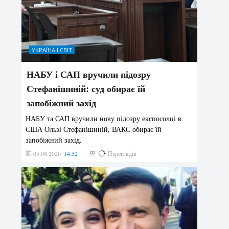
УКРАЇНА І СВІТ
НАБУ і САП вручили підозру
Стефанішиній: суд обирає їй
запобіжний захід
НАБУ та САП вручили нову підозру експосолці в
США Ользі Стефанішиній, ВАКС обирає їй
запобіжний захід.
05.08.2026
14:52
141
Переглядів