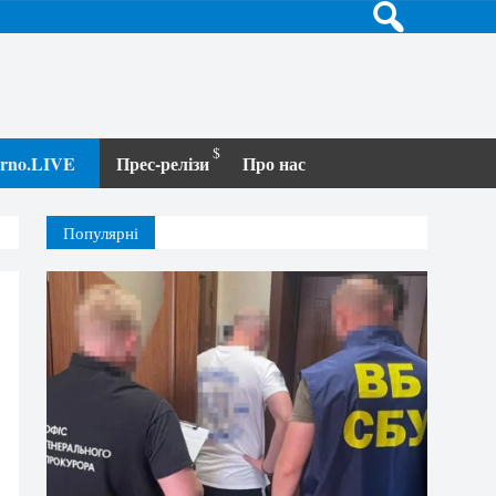
terno.LIVE
Прес-релізи
Про нас
Популярні