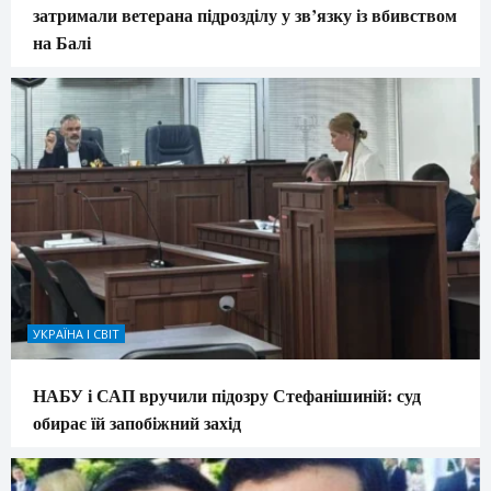
затримали ветерана підрозділу у зв’язку із вбивством
на Балі
УКРАЇНА І СВІТ
НАБУ і САП вручили підозру Стефанішиній: суд
обирає їй запобіжний захід