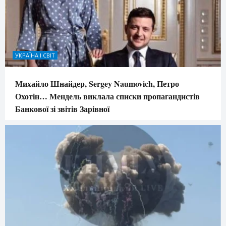
УКРАЇНА І СВІТ
Михайло Шнайдер, Sergey Naumovich, Петро
Охотін… Мендель виклала списки пропагандистів
Банкової зі звітів Зарівної