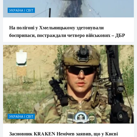
УКРАЇНА І СВІТ
На полігоні у Хмельницькому здетонували
боєприпаси, постраждали четверо військових – ДБР
УКРАЇНА І СВІТ
Засновник KRAKEN Немічев заявив, що у Києві