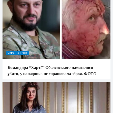
УКРАЇНА І СВІТ
Командира “Хартії” Оболєнського намагалися
убити, у нападника не спрацювала зброя. ФОТО