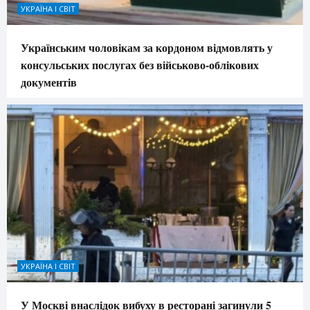
УКРАЇНА І СВІТ
Українським чоловікам за кордоном відмовлять у
консульських послугах без військово-облікових
документів
УКРАЇНА І СВІТ
У Москві внаслідок вибуху в ресторані загинули 5