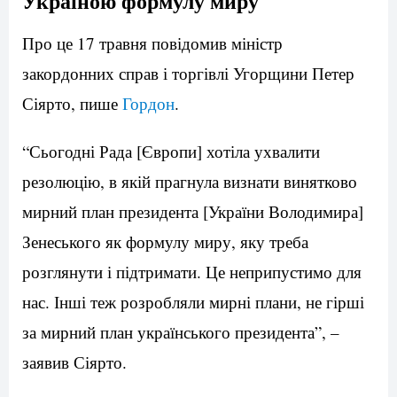
Україною формулу миру
Про це 17 травня повідомив міністр
закордонних справ і торгівлі Угорщини Петер
Сіярто, пише
Гордон
.
“Сьогодні Рада [Європи] хотіла ухвалити
резолюцію, в якій прагнула визнати винятково
мирний план президента [України Володимира]
Зенеського як формулу миру, яку треба
розглянути і підтримати. Це неприпустимо для
нас. Інші теж розробляли мирні плани, не гірші
за мирний план українського президента”, –
заявив Сіярто.