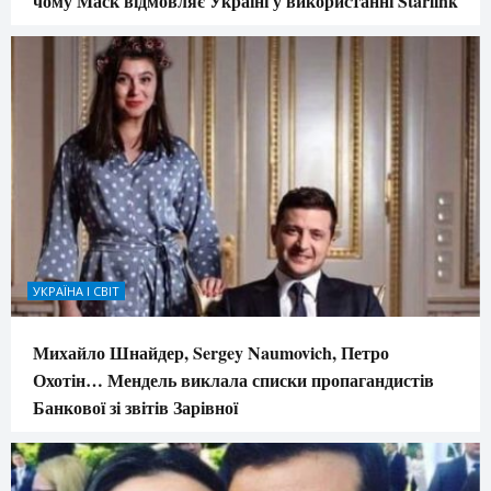
чому Маск відмовляє Україні у використанні Starlink
УКРАЇНА І СВІТ
Михайло Шнайдер, Sergey Naumovich, Петро
Охотін… Мендель виклала списки пропагандистів
Банкової зі звітів Зарівної