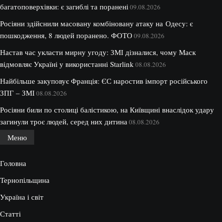
багатоповерхівки: є загиблі та поранені
09.08.2026
Росіяни здійснили масовану комбіновану атаку на Одесу: є
пошкодження, 8 людей поранено. ФОТО
09.08.2026
Настав час укласти мирну угоду: ЗМІ дізналися, чому Маск
відмовляє Україні у використанні Starlink
08.08.2026
Найбільше закуповує Франція: ЄС наростив імпорт російського
ЗПГ – ЗМІ
08.08.2026
Росіяни били по столиці балістикою, на Київщині внаслідок удару
загинули троє людей, серед них дитина
08.08.2026
Меню
Головна
Тернопільщина
Україна і світ
Статті