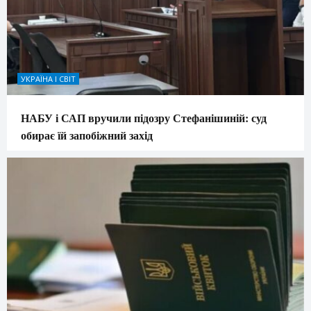
УКРАЇНА І СВІТ
НАБУ і САП вручили підозру Стефанішиній: суд
обирає їй запобіжний захід