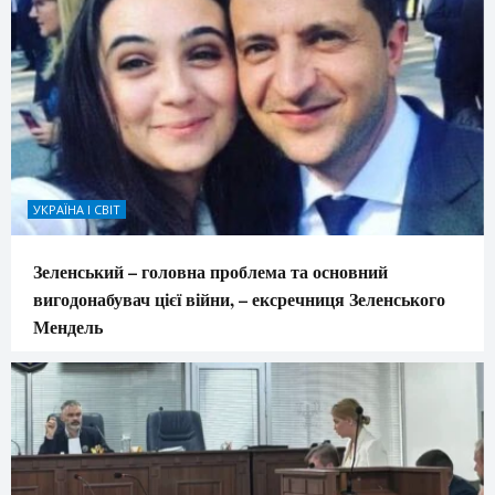
УКРАЇНА І СВІТ
Зеленський – головна проблема та основний
вигодонабувач цієї війни, – ексречниця Зеленського
Мендель