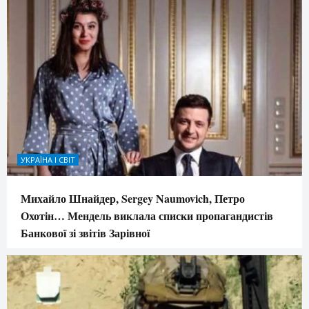
УКРАЇНА І СВІТ
Михайло Шнайдер, Sergey Naumovich, Петро
Охотін… Мендель виклала списки пропагандистів
Банкової зі звітів Зарівної