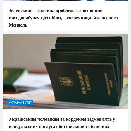
Зеленський – головна проблема та основний
вигодонабувач цієї війни, – ексречниця Зеленського
Мендель
УКРАЇНА І СВІТ
Українським чоловікам за кордоном відмовлять у
консульських послугах без військово-облікових