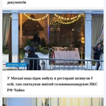
документів
УКРАЇНА І СВІТ
У Москві внаслідок вибуху в ресторані загинули 5
осіб, там святкував ювілей головнокомандувач ПКС
РФ Чайко