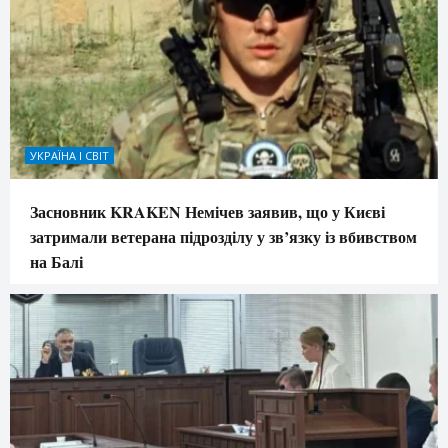
УКРАЇНА І СВІТ
Засновник KRAKEN Немічев заявив, що у Києві
затримали ветерана підрозділу у зв’язку із вбивством
на Балі