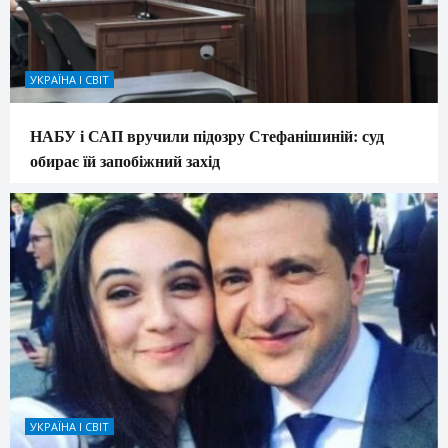
УКРАЇНА І СВІТ
НАБУ і САП вручили підозру Стефанішиній: суд
обирає їй запобіжний захід
УКРАЇНА І СВІТ