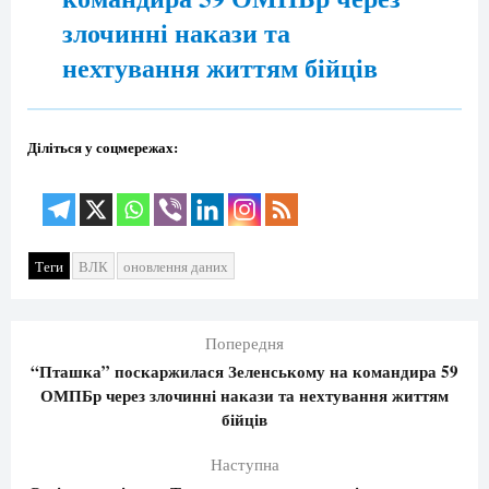
злочинні накази та
нехтування життям бійців
Діліться у соцмережах:
Теги
ВЛК
оновлення даних
Попередня
“Пташка” поскаржилася Зеленському на командира 59
ОМПБр через злочинні накази та нехтування життям
бійців
Наступна