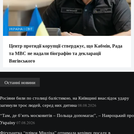
УКРАЇНА І СВІТ
Центр протидії корупції стверджує, що Кабмін, Рада
та МВС не надали біографію та декларації
Вигівського
Останні новини
Росіяни били по столиці балістикою, на Київщині внаслідок удару
загинули троє людей, серед них дитина
08.08.2026
“Там, де б’ють московитів – Польща допомагає”, – Навроцький про
Україну
07.08.2026
Фігурантка “плівок Міндіча” отримала керівну посаду в