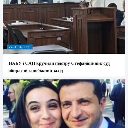
УКРАЇНА І СВІТ
НАБУ і САП вручили підозру Стефанішиній: суд
обирає їй запобіжний захід