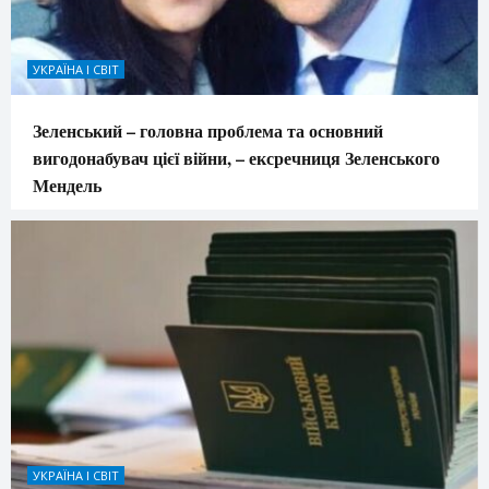
УКРАЇНА І СВІТ
Зеленський – головна проблема та основний
вигодонабувач цієї війни, – ексречниця Зеленського
Мендель
УКРАЇНА І СВІТ