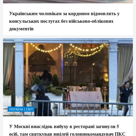
Українським чоловікам за кордоном відмовлять у
консульських послугах без військово-облікових
документів
УКРАЇНА І СВІТ
У Москві внаслідок вибуху в ресторані загинули 5
осіб, там святкував ювілей головнокомандувач ПКС