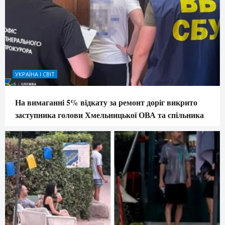
УКРАЇНА І СВІТ
На вимаганні 5% відкату за ремонт доріг викрито
заступника голови Хмельницької ОВА та спільника