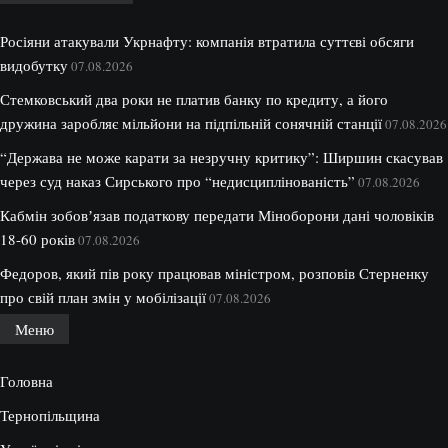
Росіяни атакували Укрнафту: компанія втратила суттєві обсяги
видобутку
07.08.2026
Стемковський два роки не платив банку по кредиту, а його
дружина заробляє мільйони на підпільній сонячній станції
07.08.2026
“Держава не може карати за незручну критику”: Ширшин скасував
через суд наказ Сирського про “недисциплінованість”
07.08.2026
Кабмін зобовʼязав податкову передати Міноборони дані чоловіків
18-60 років
07.08.2026
Федоров, який пів року працював міністром, розповів Стерненку
про свій план змін у мобілізації
07.08.2026
Меню
Головна
Тернопільщина