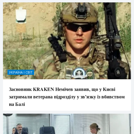
УКРАЇНА І СВІТ
Засновник KRAKEN Немічев заявив, що у Києві
затримали ветерана підрозділу у зв’язку із вбивством
на Балі