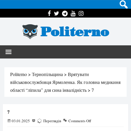
Politerno
Politerno
>
Тернопільщина
>
Врятувати
військовослужбовця Ярмоленка. Як головна медикиня
області “ліпила” для сина інвалідність
>
7
7
03.01.2025
132
Переглядів
Comments Off