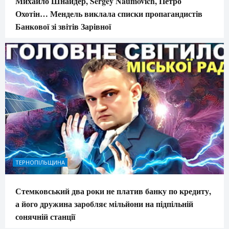
Михайло Шнайдер, Sergey Naumovich, Петро
Охотін… Мендель виклала списки пропагандистів
Банкової зі звітів Зарівної
ТЕРНОПІЛЬЩИНА
Стемковський два роки не платив банку по кредиту,
а його дружина заробляє мільйони на підпільній
сонячній станції