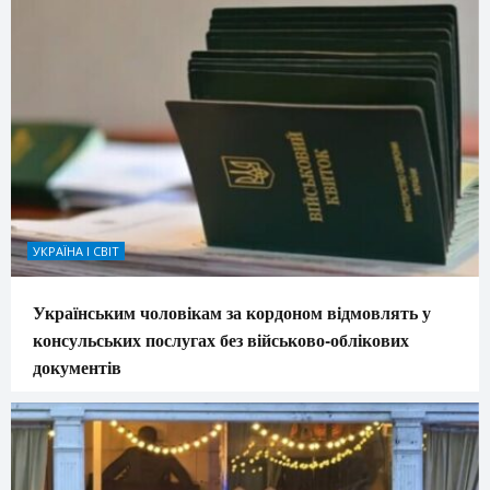
УКРАЇНА І СВІТ
Українським чоловікам за кордоном відмовлять у
консульських послугах без військово-облікових
документів