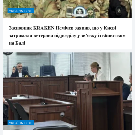
УКРАЇНА І СВІТ
Засновник KRAKEN Немічев заявив, що у Києві
затримали ветерана підрозділу у зв’язку із вбивством
на Балі
УКРАЇНА І СВІТ