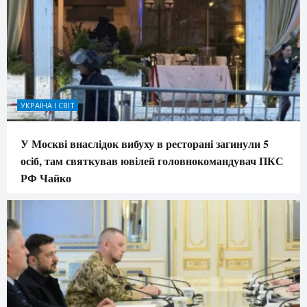
УКРАЇНА І СВІТ
У Москві внаслідок вибуху в ресторані загинули 5
осіб, там святкував ювілей головнокомандувач ПКС
РФ Чайко