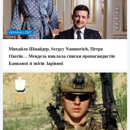
УКРАЇНА І СВІТ
Михайло Шнайдер, Sergey Naumovich, Петро
Охотін… Мендель виклала списки пропагандистів
Банкової зі звітів Зарівної