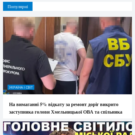
Популярні
УКРАЇНА І СВІТ
На вимаганні 5% відкату за ремонт доріг викрито
заступника голови Хмельницької ОВА та спільника