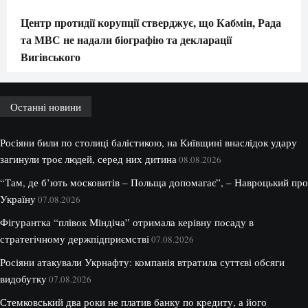
Центр протидії корупції стверджує, що Кабмін, Рада
та МВС не надали біографію та декларації
Вигівського
Останні новини
Росіяни били по столиці балістикою, на Київщині внаслідок удару
загинули троє людей, серед них дитина
08.08.2026
“Там, де б’ють московитів – Польща допомагає”, – Навроцький про
Україну
07.08.2026
Фігурантка “плівок Міндіча” отримала керівну посаду в
стратегічному держпідприємстві
07.08.2026
Росіяни атакували Укрнафту: компанія втратила суттєві обсяги
видобутку
07.08.2026
Стемковський два роки не платив банку по кредиту, а його