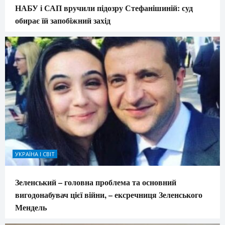
НАБУ і САП вручили підозру Стефанішиній: суд
обирає їй запобіжний захід
УКРАЇНА І СВІТ
Зеленський – головна проблема та основний
вигодонабувач цієї війни, – ексречниця Зеленського
Мендель