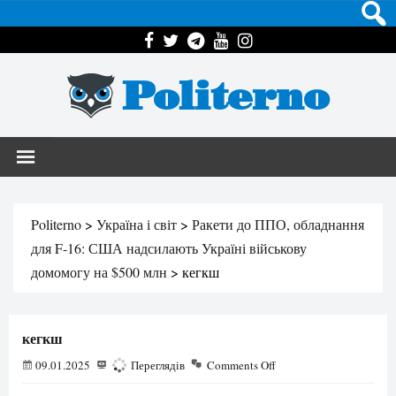
Politerno
Politerno
>
Україна і світ
>
Ракети до ППО, обладнання
для F-16: США надсилають Україні військову
домомогу на $500 млн
>
кегкш
кегкш
09.01.2025
263
Переглядів
Comments Off