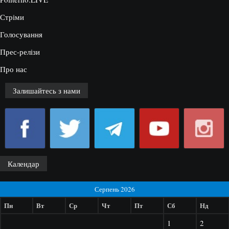
Стріми
Голосування
Прес-релізи
Про нас
Залишайтесь з нами
Календар
Серпень 2026
Пн
Вт
Ср
Чт
Пт
Сб
Нд
1
2