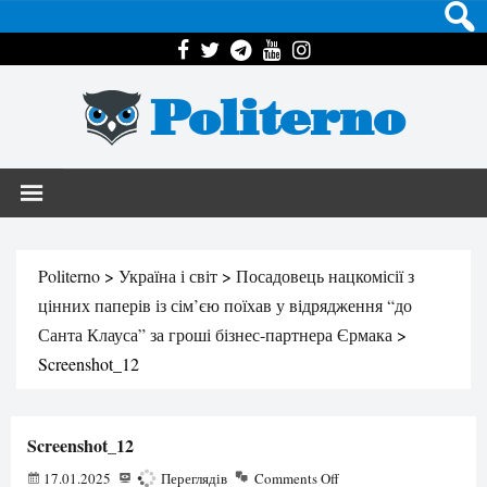
Politerno
Politerno
>
Україна і світ
>
Посадовець нацкомісії з
цінних паперів із сім’єю поїхав у відрядження “до
Санта Клауса” за гроші бізнес-партнера Єрмака
>
Screenshot_12
Screenshot_12
17.01.2025
196
Переглядів
Comments Off