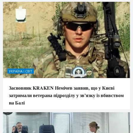
УКРАЇНА І СВІТ
Засновник KRAKEN Немічев заявив, що у Києві
затримали ветерана підрозділу у зв’язку із вбивством
на Балі