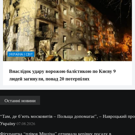
УКРАЇНА І СВІТ
Внаслідок удару ворожою балістикою по Києву 9
людей загинули, понад 20 потерпілих
Останні новини
“Там, де б’ють московитів – Польща допомагає”, – Навроцький про
Україну
07.08.2026
Фігурантка “плівок Міндіча” отримала керівну посаду в