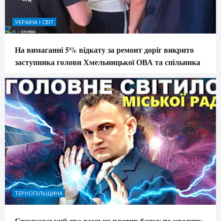
УКРАЇНА І СВІТ
На вимаганні 5% відкату за ремонт доріг викрито
заступника голови Хмельницької ОВА та спільника
ТЕРНОПІЛЬЩИНА
Стемковський два роки не платив банку по кредиту,