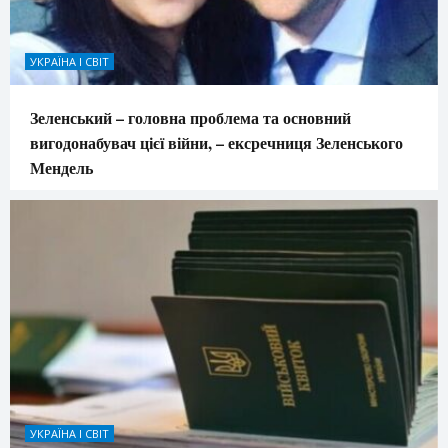
УКРАЇНА І СВІТ
Зеленський – головна проблема та основний
вигодонабувач цієї війни, – ексречниця Зеленського
Мендель
УКРАЇНА І СВІТ