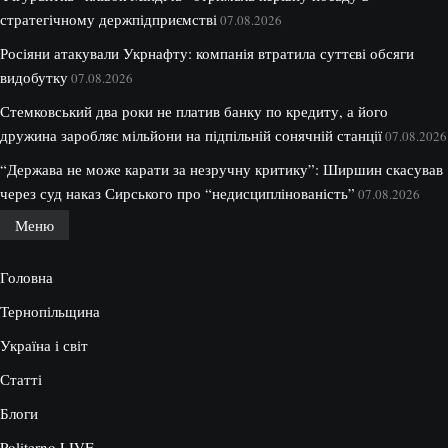
стратегічному держпідприємстві
07.08.2026
Росіяни атакували Укрнафту: компанія втратила суттєві обсяги
видобутку
07.08.2026
Стемковський два роки не платив банку по кредиту, а його
дружина заробляє мільйони на підпільній сонячній станції
07.08.2026
“Держава не може карати за незручну критику”: Ширшин скасував
через суд наказ Сирського про “недисциплінованість”
07.08.2026
Меню
Головна
Тернопільщина
Україна і світ
Статті
Блоги
Politerno.LIVE