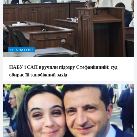
УКРАЇНА І СВІТ
НАБУ і САП вручили підозру Стефанішиній: суд
обирає їй запобіжний захід