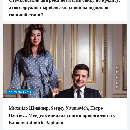
а його дружина заробляє мільйони на підпільній
сонячній станції
УКРАЇНА І СВІТ
Михайло Шнайдер, Sergey Naumovich, Петро
Охотін… Мендель виклала списки пропагандистів
Банкової зі звітів Зарівної