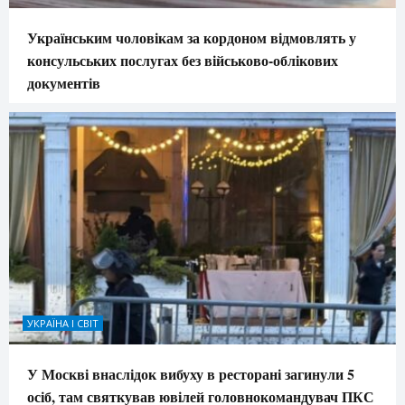
Українським чоловікам за кордоном відмовлять у
консульських послугах без військово-облікових
документів
УКРАЇНА І СВІТ
У Москві внаслідок вибуху в ресторані загинули 5
осіб, там святкував ювілей головнокомандувач ПКС