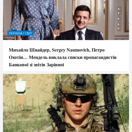
УКРАЇНА І СВІТ
Михайло Шнайдер, Sergey Naumovich, Петро
Охотін… Мендель виклала списки пропагандистів
Банкової зі звітів Зарівної