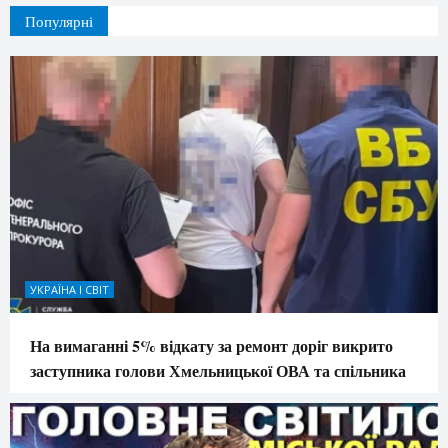
Популярні
УКРАЇНА І СВІТ
На вимаганні 5% відкату за ремонт доріг викрито
заступника голови Хмельницької ОВА та спільника