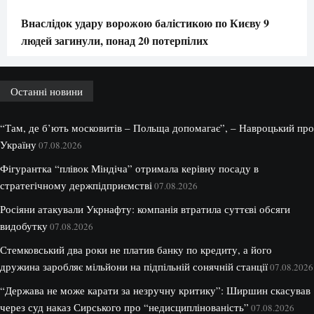
Внаслідок удару ворожою балістикою по Києву 9
людей загинули, понад 20 потерпілих
Останні новини
“Там, де б’ють московитів – Польща допомагає”, – Навроцький про
Україну
07.08.2026
Фігурантка “плівок Міндіча” отримала керівну посаду в
стратегічному держпідприємстві
07.08.2026
Росіяни атакували Укрнафту: компанія втратила суттєві обсяги
видобутку
07.08.2026
Стемковський два роки не платив банку по кредиту, а його
дружина заробляє мільйони на підпільній сонячній станції
07.08.2026
“Держава не може карати за незручну критику”: Ширшин скасував
через суд наказ Сирського про “недисциплінованість”
07.08.2026