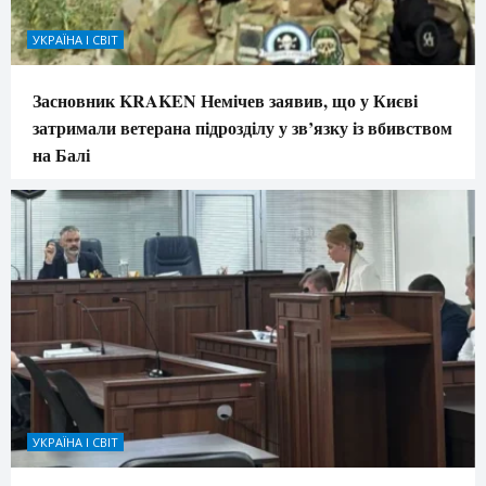
УКРАЇНА І СВІТ
Засновник KRAKEN Немічев заявив, що у Києві
затримали ветерана підрозділу у зв’язку із вбивством
на Балі
УКРАЇНА І СВІТ