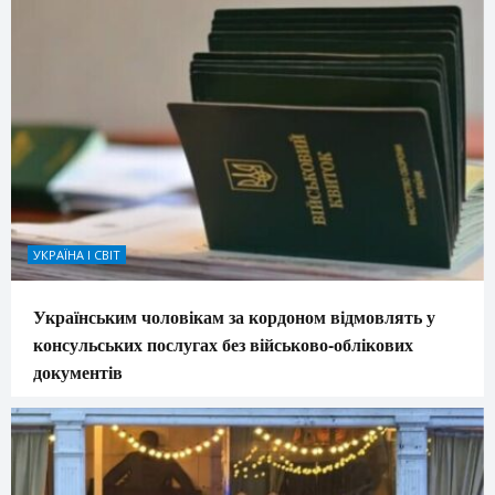
УКРАЇНА І СВІТ
Українським чоловікам за кордоном відмовлять у
консульських послугах без військово-облікових
документів