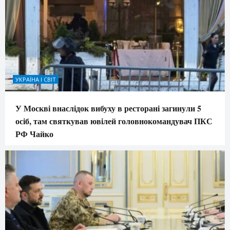
УКРАЇНА І СВІТ
У Москві внаслідок вибуху в ресторані загинули 5
осіб, там святкував ювілей головнокомандувач ПКС
РФ Чайко