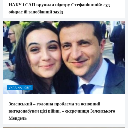
НАБУ і САП вручили підозру Стефанішиній: суд
обирає їй запобіжний захід
УКРАЇНА І СВІТ
Зеленський – головна проблема та основний
вигодонабувач цієї війни, – ексречниця Зеленського
Мендель