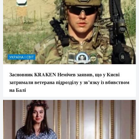
УКРАЇНА І СВІТ
Засновник KRAKEN Немічев заявив, що у Києві
затримали ветерана підрозділу у зв’язку із вбивством
на Балі