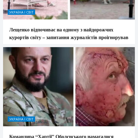
УКРАЇНА І СВІТ
Лещенко відпочиває на одному з найдорожчих
курортів світу – запитання журналістів проігнорував
УКРАЇНА І СВІТ
Командира “Хартії” Оболєнського намагалися