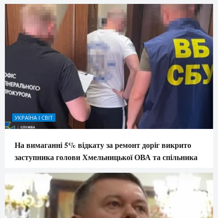
УКРАЇНА І СВІТ
На вимаганні 5% відкату за ремонт доріг викрито
заступника голови Хмельницької ОВА та спільника