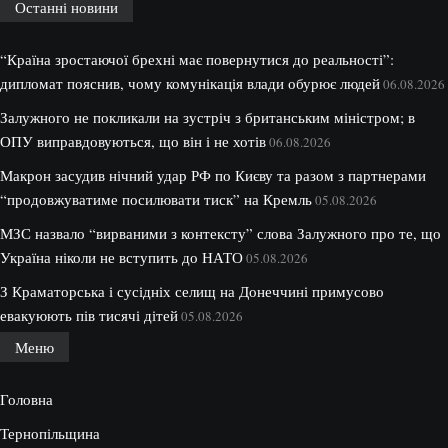
Останні новини
“Країна зростаючої брехні має повернутися до реальності”:
дипломат пояснив, чому комунікація влади обурює людей
06.08.2026
Залужного не покликали на зустріч з британським міністром; в
ОПУ виправдовуються, що він і не хотів
06.08.2026
Макрон засудив нічний удар РФ по Києву та разом з партнерами
“продовжуватиме посилювати тиск” на Кремль
05.08.2026
МЗС назвало “вирваними з контексту” слова Залужного про те, що
Україна ніколи не вступить до НАТО
05.08.2026
З Краматорська і сусідніх селищ на Донеччині примусово
евакуюють пів тисячі дітей
05.08.2026
Меню
Головна
Тернопільщина