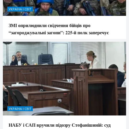
УКРАЇНА І СВІТ
ЗМІ оприлюднили свідчення бійців про
“загороджувальні загони”: 225-й полк заперечує
УКРАЇНА І СВІТ
НАБУ і САП вручили підозру Стефанішиній: суд