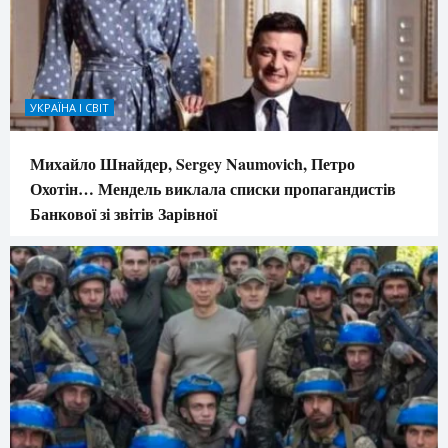
УКРАЇНА І СВІТ
Михайло Шнайдер, Sergey Naumovich, Петро
Охотін… Мендель виклала списки пропагандистів
Банкової зі звітів Зарівної