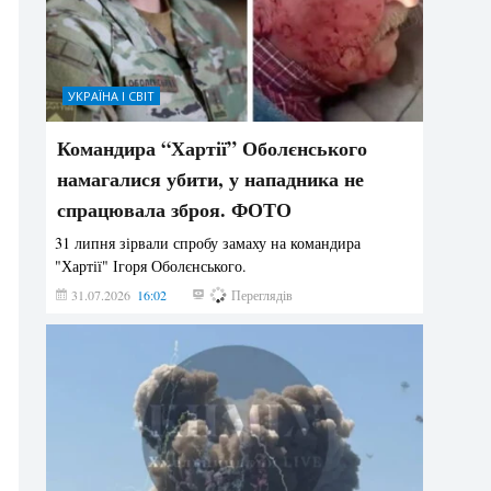
УКРАЇНА І СВІТ
Командира “Хартії” Оболєнського
намагалися убити, у нападника не
спрацювала зброя. ФОТО
31 липня зірвали спробу замаху на командира
"Хартії" Ігоря Оболєнського.
31.07.2026
16:02
178
Переглядів