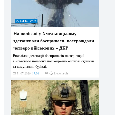
УКРАЇНА І СВІТ
На полігоні у Хмельницькому
здетонували боєприпаси, постраждали
четверо військових – ДБР
Внаслідок детонації боєприпасів на території
військового полігону пошкоджено житлові будинки
та комунальні будівлі.
31.07.2026
19:01
175
Переглядів