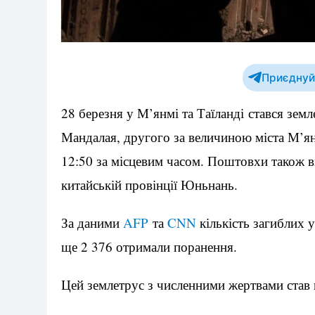
Приєднуйт
28 березня у М’янмі та Таїланді стався зем
Мандалая, другого за величиною міста М’я
12:50 за місцевим часом. Поштовхи також ві
китайській провінції Юньнань.
За даними
AFP
та
CNN
кількість загиблих 
ще 2 376 отримали поранення.
Цей землетрус з численними жертвами став 