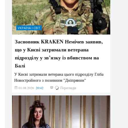
УКРАЇНА І СВІТ
Засновник KRAKEN Немічев заявив,
що у Києві затримали ветерана
підрозділу у зв’язку із вбивством на
Балі
У Києві затримали ветерана цього підрозділу Гліба
Новостройного з позивним "Дніпрянин"
01.08.2026
20:42
166
Переглядів