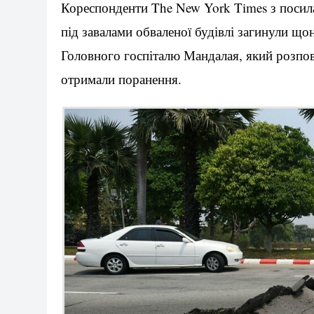
Кореспонденти The New York Times з посил
під завалами обваленої будівлі загинули щ
Головного госпіталю Мандалая, який розпов
отримали поранення.