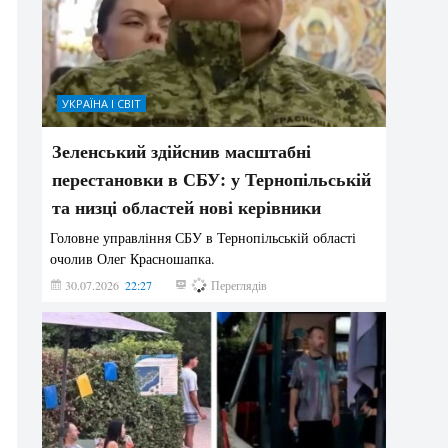
УКРАЇНА І СВІТ
Зеленський здійснив масштабні
перестановки в СБУ: у Тернопільській
та низці областей нові керівники
Головне управління СБУ в Тернопільській області
очолив Олег Красношапка.
30.07.2026
22:27
615
Переглядів