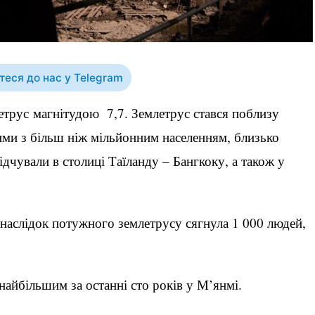
еся до нас у Telegram
летрус магнітудою 7,7. Землетрус стався поблизу
нми з більш ніж мільйонним населенням, близько
дчували в столиці Таїланду – Бангкоку, а також у
унаслідок потужного землетрусу сягнула 1 000 людей,
найбільшим за останні сто років у М’янмі.