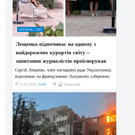
УКРАЇНА І СВІТ
Лещенко відпочиває на одному з
найдорожчих курортів світу –
запитання журналістів проігнорував
Сергій Лещенко, член наглядової ради Укрзалізниці,
відпочиває на французькому Лазурному узбережжі.
31.07.2026
21:00
193
Переглядів