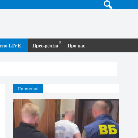
terno.LIVE
Прес-релізи
Про нас
Популярні