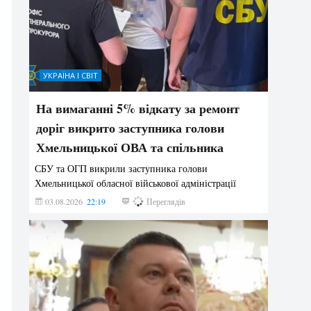
УКРАЇНА І СВІТ
На вимаганні 5% відкату за ремонт
доріг викрито заступника голови
Хмельницької ОВА та спільника
СБУ та ОГП викрили заступника голови
Хмельницької обласної військової адміністрації
03.08.2026
22:19
828
Переглядів