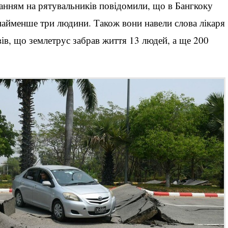
анням на рятувальників повідомили, що в Бангкоку
онайменше три людини. Також вони навели слова лікаря
ів, що землетрус забрав життя 13 людей, а ще 200