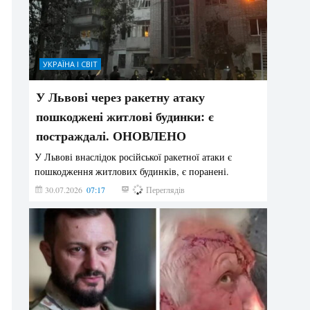
УКРАЇНА І СВІТ
У Львові через ракетну атаку
пошкоджені житлові будинки: є
постраждалі. ОНОВЛЕНО
У Львові внаслідок російської ракетної атаки є
пошкодження житлових будинків, є поранені.
30.07.2026
07:17
179
Переглядів