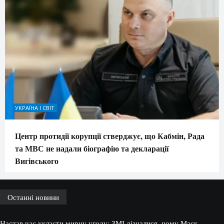
УКРАЇНА І СВІТ
Центр протидії корупції стверджує, що Кабмін, Рада
та МВС не надали біографію та декларації
Вигівського
Останні новини
Настав час укласти мирну угоду: ЗМІ дізналися, чому Маск