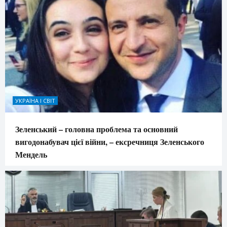
УКРАЇНА І СВІТ
Зеленський – головна проблема та основний
вигодонабувач цієї війни, – ексречниця Зеленського
Мендель