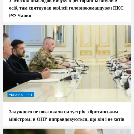
У Москві внаслідок вибуху в ресторані загинули 5
осіб, там святкував ювілей головнокомандувач ПКС
РФ Чайко
УКРАЇНА І СВІТ
Залужного не покликали на зустріч з британським
міністром; в ОПУ виправдовуються, що він і не хотів