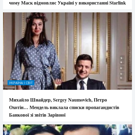
чому Маск відмовляє Україні у використанні Starlink
УКРАЇНА І СВІТ
Михайло Шнайдер, Sergey Naumovich, Петро
Охотін… Мендель виклала списки пропагандистів
Банкової зі звітів Зарівної