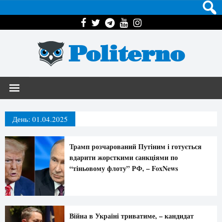
Politerno
День:
01.04.2025
Трамп розчарований Путіним і готується
вдарити жорсткими санкціями по
“тіньовому флоту” РФ, – FoxNews
Війна в Україні триватиме, – кандидат