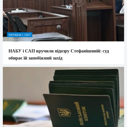
УКРАЇНА І СВІТ
НАБУ і САП вручили підозру Стефанішиній: суд
обирає їй запобіжний захід