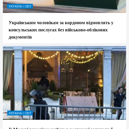
УКРАЇНА І СВІТ
Українським чоловікам за кордоном відмовлять у
консульських послугах без військово-облікових
документів
УКРАЇНА І СВІТ