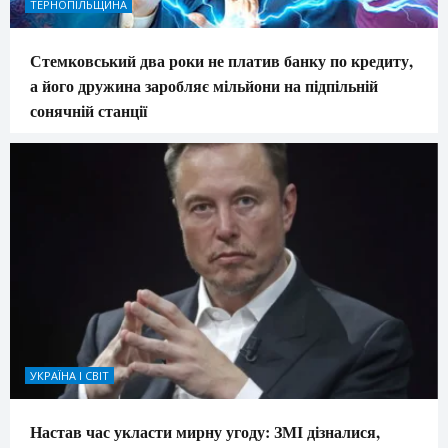
ТЕРНОПІЛЬЩИНА
Стемковський два роки не платив банку по кредиту,
а його дружина заробляє мільйони на підпільній
сонячній станції
УКРАЇНА І СВІТ
Настав час укласти мирну угоду: ЗМІ дізналися,