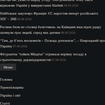
відмовляє Україні у використанні Starlink
08.08.2026
Найбільше закуповує Франція: ЄС наростив імпорт російського
ЗПГ – ЗМІ
08.08.2026
Росіяни били по столиці балістикою, на Київщині внаслідок удару
загинули троє людей, серед них дитина
08.08.2026
“Там, де б’ють московитів – Польща допомагає”, – Навроцький про
Україну
07.08.2026
Фігурантка “плівок Міндіча” отримала керівну посаду в
стратегічному держпідприємстві
07.08.2026
Меню
Головна
Тернопільщина
Україна і світ
Статті