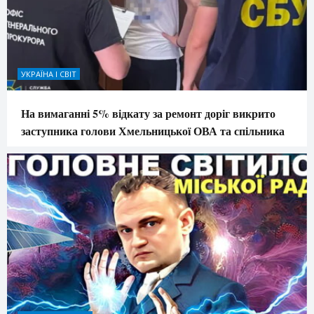
УКРАЇНА І СВІТ
На вимаганні 5% відкату за ремонт доріг викрито
заступника голови Хмельницької ОВА та спільника