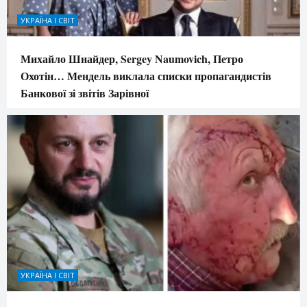
УКРАЇНА І СВІТ
Михайло Шнайдер, Sergey Naumovich, Петро
Охотін… Мендель виклала списки пропагандистів
Банкової зі звітів Зарівної
УКРАЇНА І СВІТ