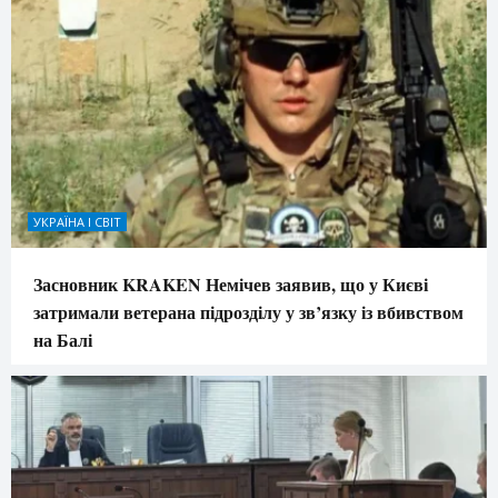
УКРАЇНА І СВІТ
Засновник KRAKEN Немічев заявив, що у Києві
затримали ветерана підрозділу у зв’язку із вбивством
на Балі