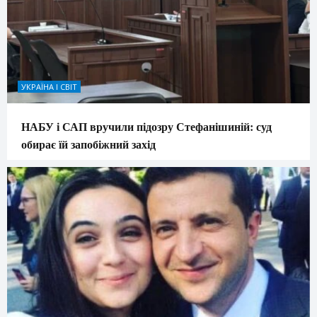
УКРАЇНА І СВІТ
НАБУ і САП вручили підозру Стефанішиній: суд
обирає їй запобіжний захід