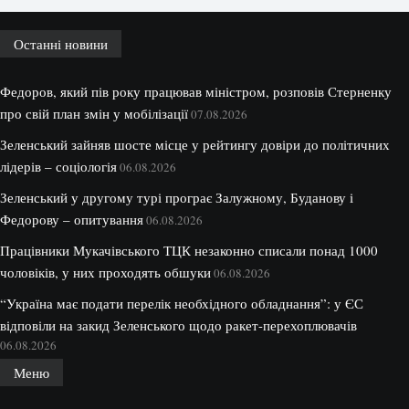
Останні новини
Федоров, який пів року працював міністром, розповів Стерненку
про свій план змін у мобілізації
07.08.2026
Зеленський зайняв шосте місце у рейтингу довіри до політичних
лідерів – соціологія
06.08.2026
Зеленський у другому турі програє Залужному, Буданову і
Федорову – опитування
06.08.2026
Працівники Мукачівського ТЦК незаконно списали понад 1000
чоловіків, у них проходять обшуки
06.08.2026
“Україна має подати перелік необхідного обладнання”: у ЄС
відповіли на закид Зеленського щодо ракет-перехоплювачів
06.08.2026
Меню