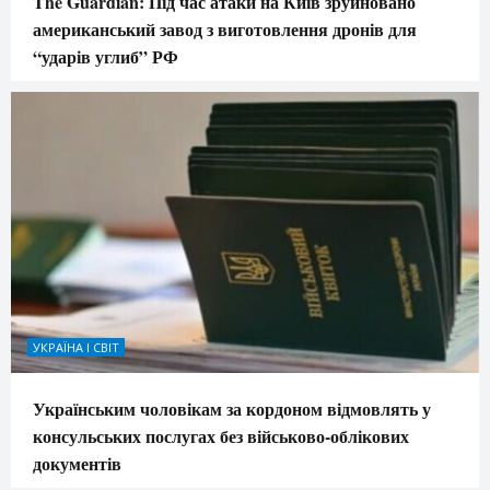
The Guardian: Під час атаки на Київ зруйновано
американський завод з виготовлення дронів для
“ударів углиб” РФ
УКРАЇНА І СВІТ
Українським чоловікам за кордоном відмовлять у
консульських послугах без військово-облікових
документів