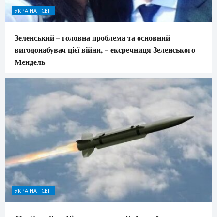
УКРАЇНА І СВІТ
Зеленський – головна проблема та основний
вигодонабувач цієї війни, – ексречниця Зеленського
Мендель
УКРАЇНА І СВІТ