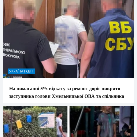
УКРАЇНА І СВІТ
На вимаганні 5% відкату за ремонт доріг викрито
заступника голови Хмельницької ОВА та спільника