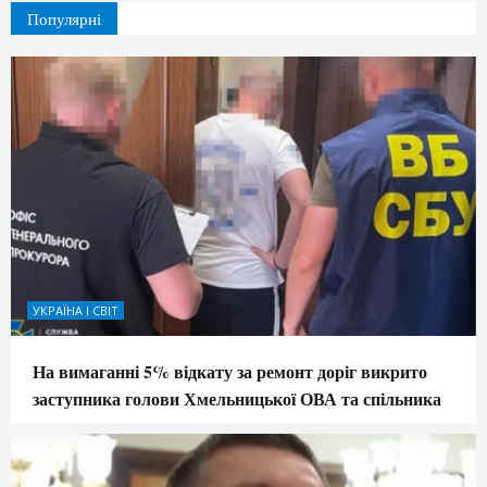
Популярні
УКРАЇНА І СВІТ
На вимаганні 5% відкату за ремонт доріг викрито
заступника голови Хмельницької ОВА та спільника