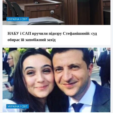
УКРАЇНА І СВІТ
НАБУ і САП вручили підозру Стефанішиній: суд
обирає їй запобіжний захід
УКРАЇНА І СВІТ