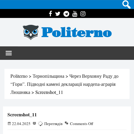
Politerno
Politerno
>
Тернопільщина
>
Через Верховну Раду до
“Гори”. Підводні камені декларації нардепа-аграрія
Люшняка
>
Screenshot_11
Screenshot_11
22.04.2025
117
Переглядів
Comments Off