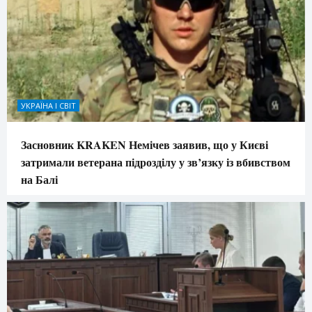
УКРАЇНА І СВІТ
Засновник KRAKEN Немічев заявив, що у Києві
затримали ветерана підрозділу у зв’язку із вбивством
на Балі