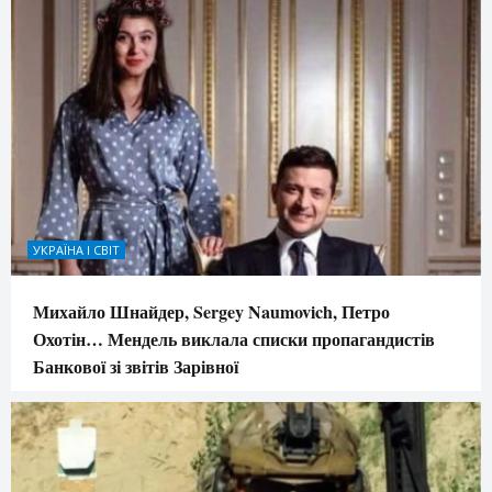
УКРАЇНА І СВІТ
Михайло Шнайдер, Sergey Naumovich, Петро
Охотін… Мендель виклала списки пропагандистів
Банкової зі звітів Зарівної