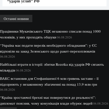
“ударів углиб” РФ
Останні новини
Працівники Мукачівського ТЦК незаконно списали понад 1000
чоловіків, у них проходять обшуки
06.08.2026
“Україна має подати перелік необхідного обладнання”: у ЄС
відповіли на закид Зеленського щодо ракет-перехоплювачів
06.08.2026
Найбільші втрати в історії: збитки Rozetka від ударів РФ сягають
мільярдів
06.08.2026
ВАКС встановив для Стефанішеної 6 млн гривень застави – її
підозрюють у незаконному збагаченні на понад 13,9 млн грн
06.08.2026
“Країна зростаючої брехні має повернутися до реальності”:
дипломат пояснив, чому комунікація влади обурює людей
06.08.2026