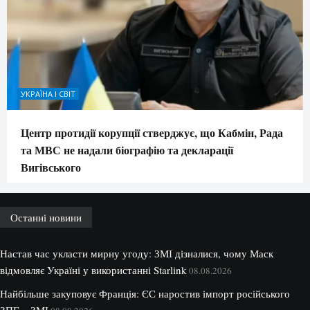
УКРАЇНА І СВІТ
Центр протидії корупції стверджує, що Кабмін, Рада
та МВС не надали біографію та декларації
Вигівського
Останні новини
Настав час укласти мирну угоду: ЗМІ дізналися, чому Маск
відмовляє Україні у використанні Starlink
08.08.2026
Найбільше закуповує Франція: ЄС наростив імпорт російського
ЗПГ – ЗМІ