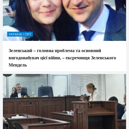
УКРАЇНА І СВІТ
Зеленський – головна проблема та основний
вигодонабувач цієї війни, – ексречниця Зеленського
Мендель