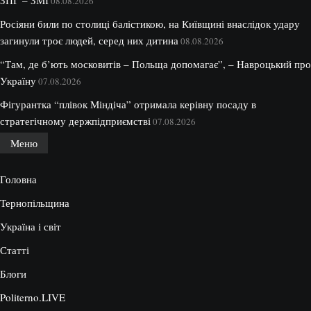
08.08.2026
Росіяни били по столиці балістикою, на Київщині внаслідок удару
загинули троє людей, серед них дитина
08.08.2026
“Там, де б’ють московитів – Польща допомагає”, – Навроцький про
Україну
07.08.2026
Фігурантка “плівок Міндіча” отримала керівну посаду в
стратегічному держпідприємстві
07.08.2026
Меню
Головна
Тернопільщина
Україна і світ
Статті
Блоги
Politerno.LIVE