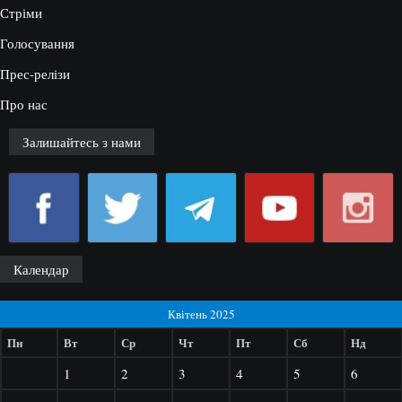
Стріми
Голосування
Прес-релізи
Про нас
Залишайтесь з нами
Календар
Квітень 2025
Пн
Вт
Ср
Чт
Пт
Сб
Нд
1
2
3
4
5
6