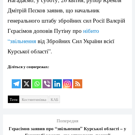
Дмітрій Пєсков заявив, що начальник
генерального штабу збройних сил Росії Валєрій
Гєрасімов доповів Путіну про
нібито
“звільнення
від Збройних Сил України всієї
Курської області”.
Діліться у соцмережах:
Теги
Костянтинівка
КАБ
Попередня
Гєрасімов заявив про “звільнення” Курської області – у
Генштабі кажуть, що утримують позиції