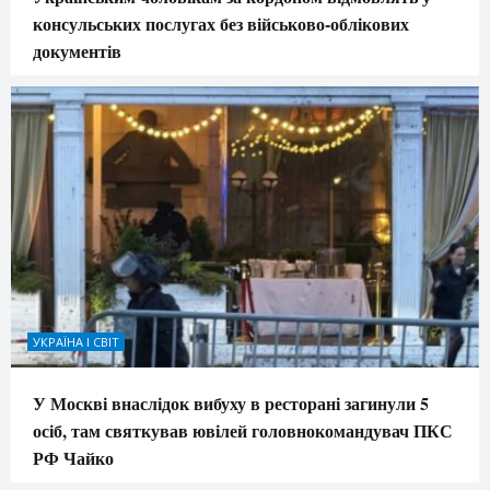
консульських послугах без військово-облікових
документів
УКРАЇНА І СВІТ
У Москві внаслідок вибуху в ресторані загинули 5
осіб, там святкував ювілей головнокомандувач ПКС
РФ Чайко