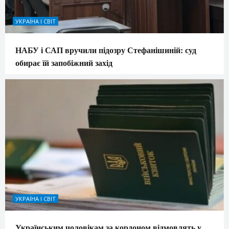
УКРАЇНА І СВІТ
НАБУ і САП вручили підозру Стефанішиній: суд
обирає їй запобіжний захід
УКРАЇНА І СВІТ
Українським чоловікам за кордоном відмовлять у