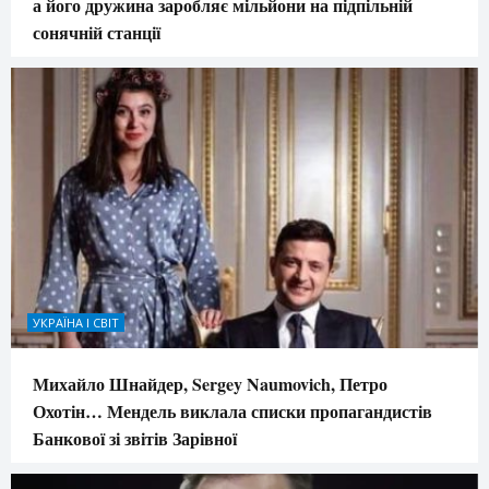
а його дружина заробляє мільйони на підпільній
сонячній станції
УКРАЇНА І СВІТ
Михайло Шнайдер, Sergey Naumovich, Петро
Охотін… Мендель виклала списки пропагандистів
Банкової зі звітів Зарівної