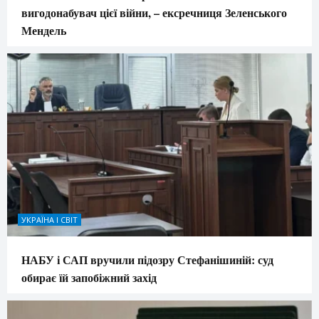
вигодонабувач цієї війни, – ексречниця Зеленського
Мендель
УКРАЇНА І СВІТ
НАБУ і САП вручили підозру Стефанішиній: суд
обирає їй запобіжний захід