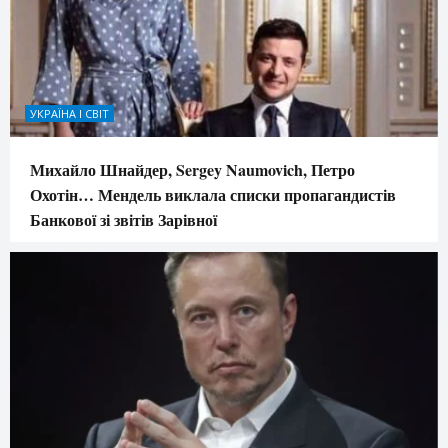
УКРАЇНА І СВІТ
Михайло Шнайдер, Sergey Naumovich, Петро
Охотін… Мендель виклала списки пропагандистів
Банкової зі звітів Зарівної