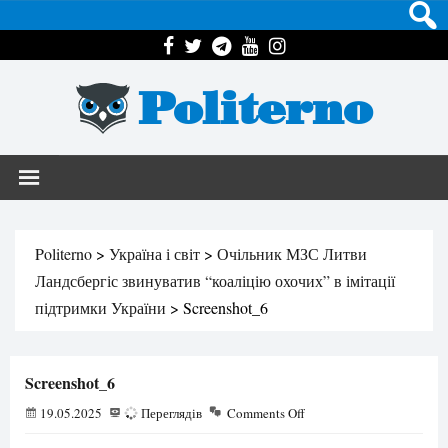
Politerno
Politerno
>
Україна і світ
>
Очільник МЗС Литви
Ландсбергіс звинуватив “коаліцію охочих” в імітації
підтримки України
>
Screenshot_6
Screenshot_6
19.05.2025
53
Переглядів
Comments Off