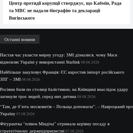
Центр протидії корупції стверджує, що Кабмін, Рада
та МВС не надали біографію та декларації
Вигівського
Останні новини
Настав час укласти мирну угоду: ЗМІ дізналися, чому Маск
відмовляє Україні у використанні Starlink
08.08.2026
Найбільше закуповує Франція: ЄС наростив імпорт російського
ЗПГ – ЗМІ
08.08.2026
Росіяни били по столиці балістикою, на Київщині внаслідок удару
загинули троє людей, серед них дитина
08.08.2026
“Там, де б’ють московитів – Польща допомагає”, – Навроцький про
Україну
07.08.2026
Фігурантка “плівок Міндіча” отримала керівну посаду в
стратегічному держпідприємстві
07.08.2026