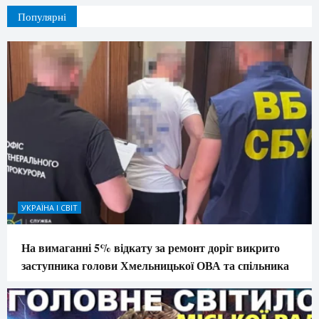
Популярні
УКРАЇНА І СВІТ
На вимаганні 5% відкату за ремонт доріг викрито
заступника голови Хмельницької ОВА та спільника