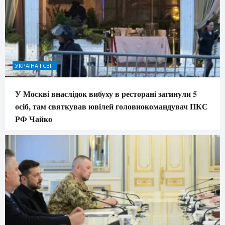
УКРАЇНА І СВІТ
У Москві внаслідок вибуху в ресторані загинули 5
осіб, там святкував ювілей головнокомандувач ПКС
РФ Чайко