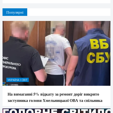
Популярні
УКРАЇНА І СВІТ
На вимаганні 5% відкату за ремонт доріг викрито
заступника голови Хмельницької ОВА та спільника