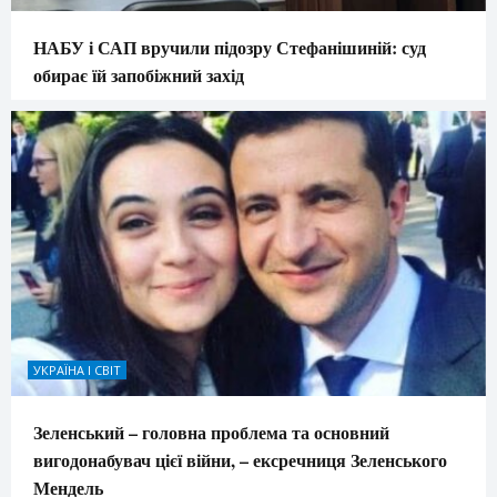
НАБУ і САП вручили підозру Стефанішиній: суд
обирає їй запобіжний захід
УКРАЇНА І СВІТ
Зеленський – головна проблема та основний
вигодонабувач цієї війни, – ексречниця Зеленського
Мендель