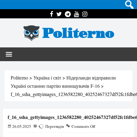
Politerno
Politerno
>
Україна і світ
>
Нідерланди відправили
Україні останню партію винищувачів F-16
>
f_16_ssha_gettyimages_1236582280_40252467327df52fc1fdbe
f_16_ssha_gettyimages_1236582280_40252467327df52fc1fdbe
26.05.2025
180
Переглядів
Comments Off