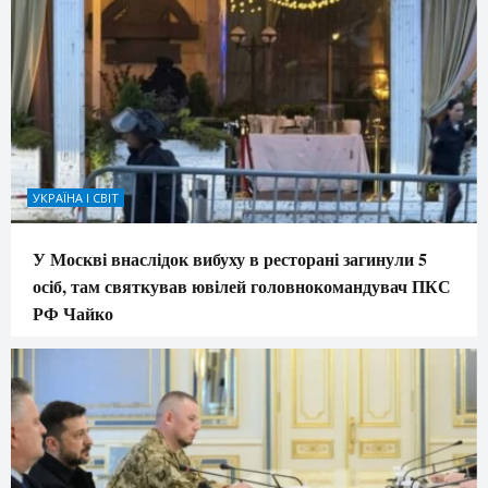
УКРАЇНА І СВІТ
У Москві внаслідок вибуху в ресторані загинули 5
осіб, там святкував ювілей головнокомандувач ПКС
РФ Чайко