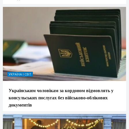
УКРАЇНА І СВІТ
Українським чоловікам за кордоном відмовлять у
консульських послугах без військово-облікових
документів