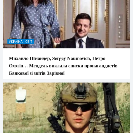
УКРАЇНА І СВІТ
Михайло Шнайдер, Sergey Naumovich, Петро
Охотін… Мендель виклала списки пропагандистів
Банкової зі звітів Зарівної