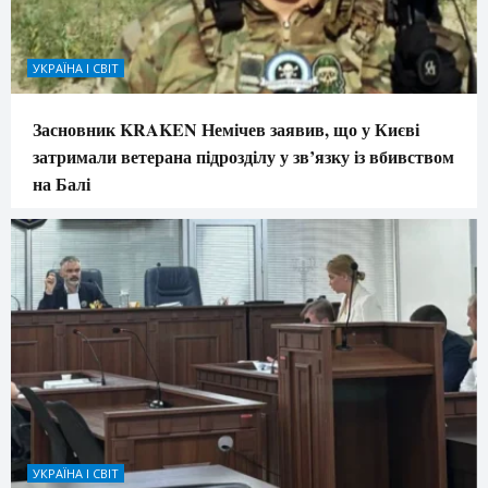
УКРАЇНА І СВІТ
Засновник KRAKEN Немічев заявив, що у Києві
затримали ветерана підрозділу у зв’язку із вбивством
на Балі
УКРАЇНА І СВІТ