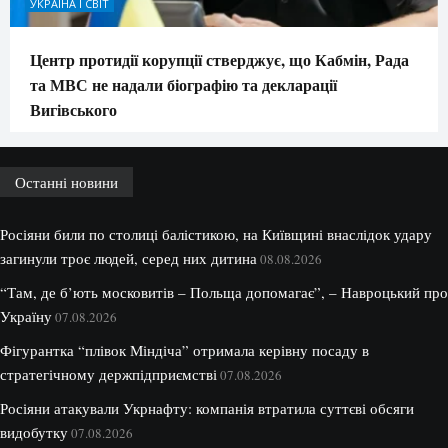
УКРАЇНА І СВІТ
Центр протидії корупції стверджує, що Кабмін, Рада
та МВС не надали біографію та декларації
Вигівського
Останні новини
Росіяни били по столиці балістикою, на Київщині внаслідок удару
загинули троє людей, серед них дитина
08.08.2026
“Там, де б’ють московитів – Польща допомагає”, – Навроцький про
Україну
07.08.2026
Фігурантка “плівок Міндіча” отримала керівну посаду в
стратегічному держпідприємстві
07.08.2026
Росіяни атакували Укрнафту: компанія втратила суттєві обсяги
видобутку
07.08.2026