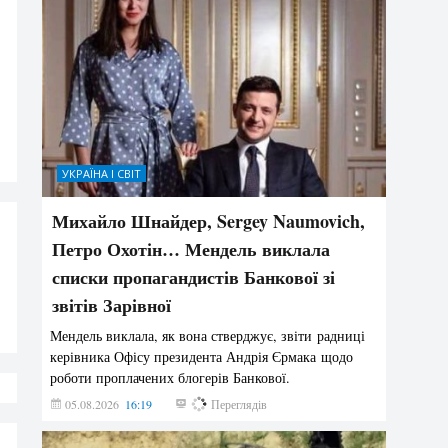
УКРАЇНА І СВІТ
Михайло Шнайдер, Sergey Naumovich,
Петро Охотін… Мендель виклала
списки пропагандистів Банкової зі
звітів Зарівної
Мендель виклала, як вона стверджує, звіти радниці
керівника Офісу президента Андрія Єрмака щодо
роботи проплачених блогерів Банкової.
05.08.2026
16:19
224
Переглядів