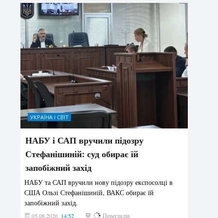
УКРАЇНА І СВІТ
НАБУ і САП вручили підозру
Стефанішиній: суд обирає їй
запобіжний захід
НАБУ та САП вручили нову підозру експосолці в
США Ользі Стефанішиній, ВАКС обирає їй
запобіжний захід.
05.08.2026
14:52
158
Переглядів