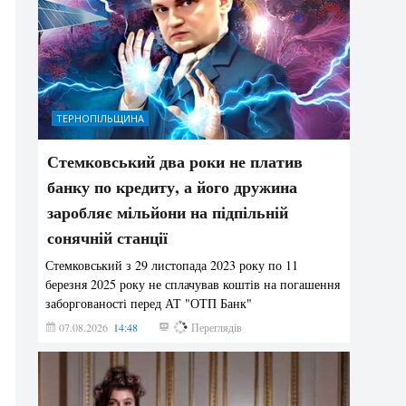
ТЕРНОПІЛЬЩИНА
Стемковський два роки не платив
банку по кредиту, а його дружина
заробляє мільйони на підпільній
сонячній станції
Стемковський з 29 листопада 2023 року по 11
березня 2025 року не сплачував коштів на погашення
заборгованості перед АТ "ОТП Банк"
07.08.2026
14:48
324
Переглядів