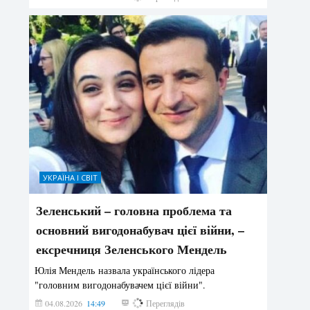
УКРАЇНА І СВІТ
Зеленський – головна проблема та
основний вигодонабувач цієї війни, –
ексречниця Зеленського Мендель
Юлія Мендель назвала українського лідера
"головним вигодонабувачем цієї війни".
04.08.2026
14:49
156
Переглядів