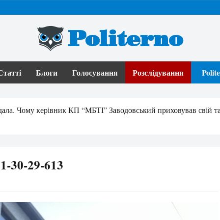
Politerno
Статті
Блоги
Голосування
Розслідування
Poli
ала. Чому керівник КП “МБТІ” Заводовський приховував свій тау
1-30-29-613