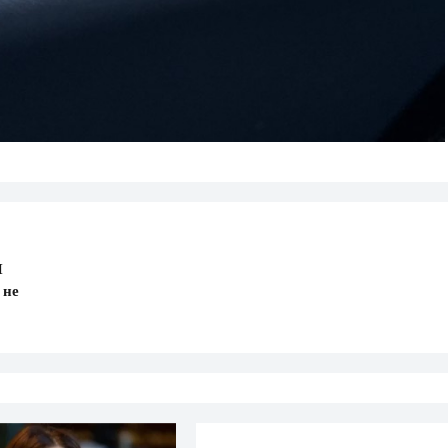
П
 не