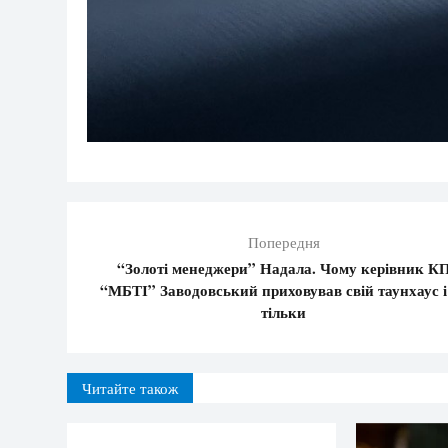
Попередня
“Золоті менеджери” Надала. Чому керівник К
“МБТІ” Заводовський приховував свій таунхаус і
тільки
Читайте також