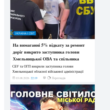
УКРАЇНА І СВІТ
На вимаганні 5% відкату за ремонт
доріг викрито заступника голови
Хмельницької ОВА та спільника
СБУ та ОГП викрили заступника голови
Хмельницької обласної військової адміністрації
03.08.2026
22:19
870
Переглядів