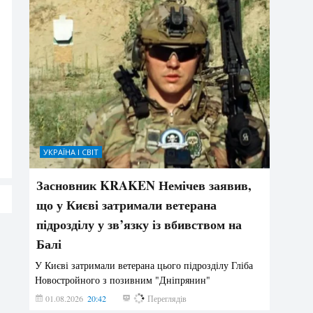
УКРАЇНА І СВІТ
Засновник KRAKEN Немічев заявив,
що у Києві затримали ветерана
підрозділу у зв’язку із вбивством на
Балі
У Києві затримали ветерана цього підрозділу Гліба
Новостройного з позивним "Дніпрянин"
01.08.2026
20:42
193
Переглядів