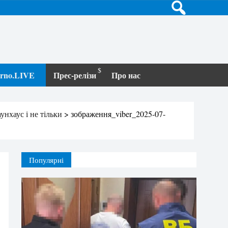
terno.LIVE
Прес-релізи
Про нас
нхаус і не тільки
>
зображення_viber_2025-07-
Популярні