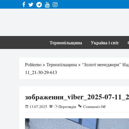
Тернопільщина
Україна і світ
Politerno
>
Тернопільщина
>
“Золоті менеджери” Над
11_21-30-29-613
зображення_viber_2025-07-11_2
13.07.2025
34
Переглядів
Comments Off