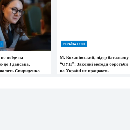
ІТ
УКРАЇНА І СВІТ
не поїде на
М. Коханівський, лідер батальону
ю до Гданська,
“ОУН”: Законні методи боротьби
очолить Свириденко
на Україні не працюють