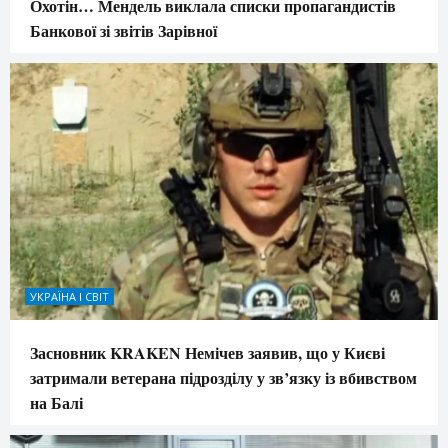
Охотін… Мендель виклала списки пропагандистів
Банкової зі звітів Зарівної
УКРАЇНА І СВІТ
Засновник KRAKEN Немічев заявив, що у Києві
затримали ветерана підрозділу у зв’язку із вбивством
на Балі