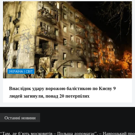
УКРАЇНА І СВІТ
Внаслідок удару ворожою балістикою по Києву 9
людей загинули, понад 20 потерпілих
Останні новини
“Там, де б’ють московитів – Польща допомагає”, – Навроцький про