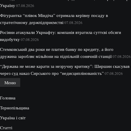
Україну
07.08.2026
Фігурантка “плівок Міндіча” отримала керівну посаду в
стратегічному держпідприємстві
07.08.2026
Росіяни атакували Укрнафту: компанія втратила суттєві обсяги
видобутку
07.08.2026
Стемковський два роки не платив банку по кредиту, а його
дружина заробляє мільйони на підпільній сонячній станції
07.08.2026
“Держава не може карати за незручну критику”: Ширшин скасував
через суд наказ Сирського про “недисциплінованість”
07.08.2026
Меню
Головна
Тернопільщина
Україна і світ
Статті