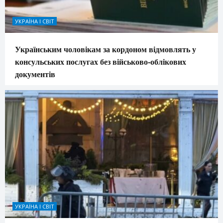
УКРАЇНА І СВІТ
Українським чоловікам за кордоном відмовлять у
консульських послугах без військово-облікових
документів
УКРАЇНА І СВІТ