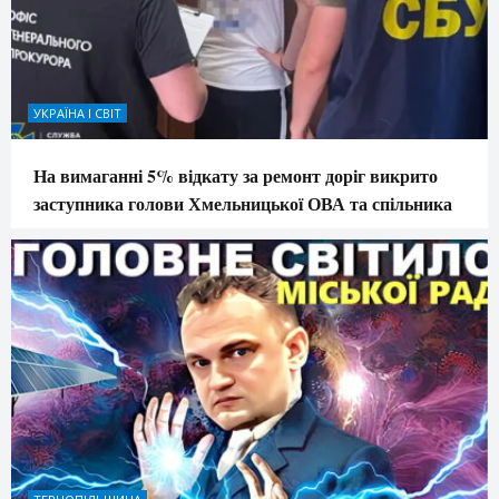
УКРАЇНА І СВІТ
На вимаганні 5% відкату за ремонт доріг викрито
заступника голови Хмельницької ОВА та спільника