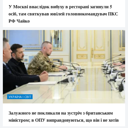
У Москві внаслідок вибуху в ресторані загинули 5
осіб, там святкував ювілей головнокомандувач ПКС
РФ Чайко
УКРАЇНА І СВІТ
Залужного не покликали на зустріч з британським
міністром; в ОПУ виправдовуються, що він і не хотів