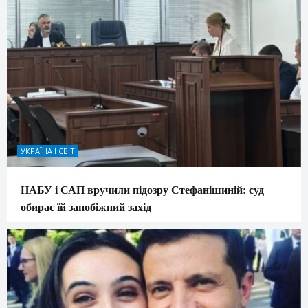
УКРАЇНА І СВІТ
НАБУ і САП вручили підозру Стефанішиній: суд
обирає їй запобіжний захід