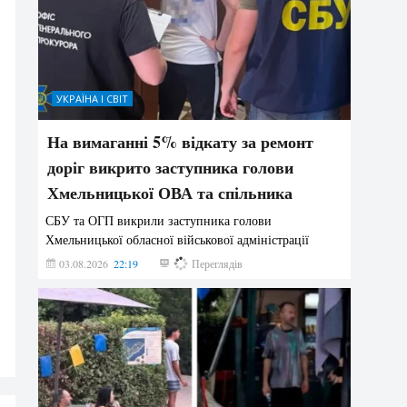
УКРАЇНА І СВІТ
На вимаганні 5% відкату за ремонт
доріг викрито заступника голови
Хмельницької ОВА та спільника
СБУ та ОГП викрили заступника голови
Хмельницької обласної військової адміністрації
03.08.2026
22:19
860
Переглядів