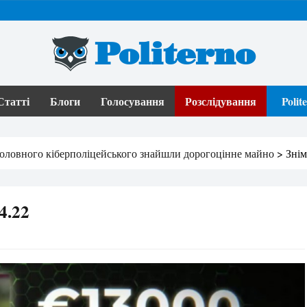
Politerno
Статті
Блоги
Голосування
Розслідування
Poli
оловного кіберполіцейського знайшли дорогоцінне майно
>
Знім
4.22