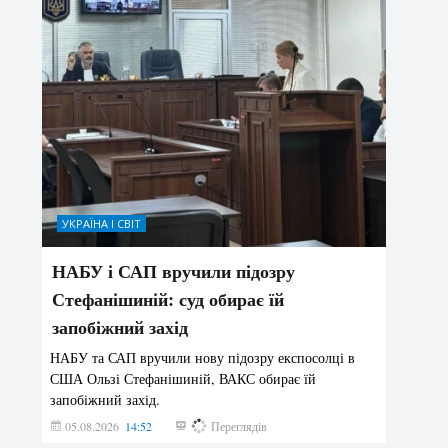
УКРАЇНА І СВІТ
НАБУ і САП вручили підозру
Стефанішиній: суд обирає їй
запобіжний захід
НАБУ та САП вручили нову підозру експосолці в
США Ользі Стефанішиній, ВАКС обирає їй
запобіжний захід.
05.08.2026
14:52
150
Переглядів