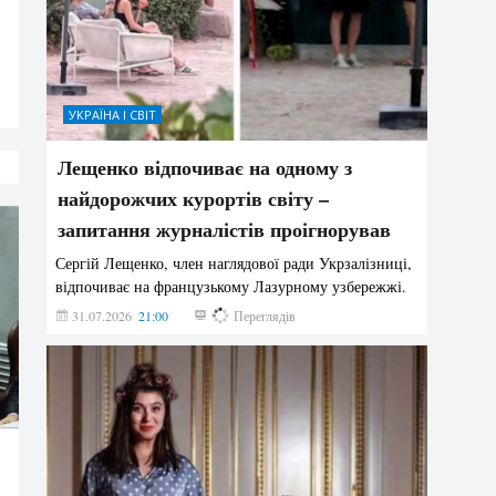
УКРАЇНА І СВІТ
Лещенко відпочиває на одному з
найдорожчих курортів світу –
запитання журналістів проігнорував
Сергій Лещенко, член наглядової ради Укрзалізниці,
відпочиває на французькому Лазурному узбережжі.
31.07.2026
21:00
220
Переглядів
,