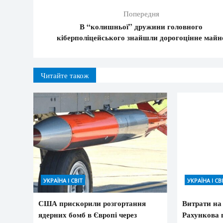
Попередня
В “колишньої” дружини головного
кіберполіцейського знайшли дорогоцінне майн
Читайте також
УКРАЇНА І СВІТ
УКРАЇНА І СВ
США прискорили розгортання
Витрати на
ядерних бомб в Європі через
Рахункова п