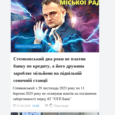
ТЕРНОПІЛЬЩИНА
Стемковський два роки не платив
банку по кредиту, а його дружина
заробляє мільйони на підпільній
сонячній станції
Стемковський з 29 листопада 2023 року по 11
березня 2025 року не сплачував коштів на погашення
заборгованості перед АТ "ОТП Банк"
07.08.2026
14:48
180
Переглядів