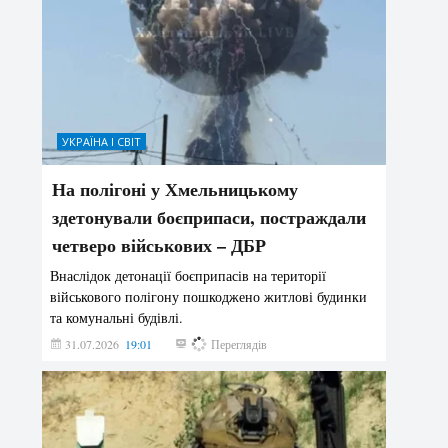
УКРАЇНА І СВІТ
На полігоні у Хмельницькому
здетонували боєприпаси, постраждали
четверо військових – ДБР
Внаслідок детонації боєприпасів на території
військового полігону пошкоджено житлові будинки
та комунальні будівлі.
31.07.2026
19:01
194
Переглядів