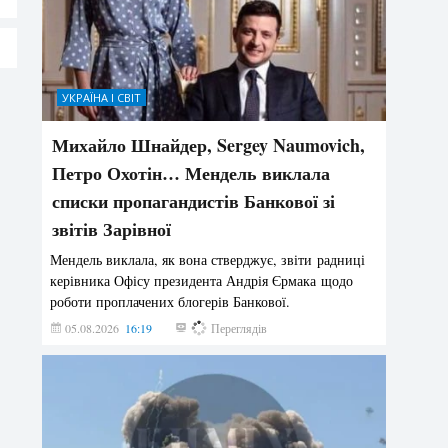
УКРАЇНА І СВІТ
Михайло Шнайдер, Sergey Naumovich,
Петро Охотін… Мендель виклала
списки пропагандистів Банкової зі
звітів Зарівної
Мендель виклала, як вона стверджує, звіти радниці
керівника Офісу президента Андрія Єрмака щодо
роботи проплачених блогерів Банкової.
05.08.2026
16:19
214
Переглядів