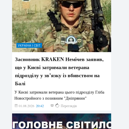
УКРАЇНА І СВІТ
Засновник KRAKEN Немічев заявив,
що у Києві затримали ветерана
підрозділу у зв’язку із вбивством на
Балі
У Києві затримали ветерана цього підрозділу Гліба
Новостройного з позивним "Дніпрянин"
01.08.2026
20:42
187
Переглядів