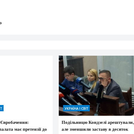
о
ІТ
УКРАЇНА І СВІТ
 Євробачення:
Подільницю Кондзелі арештували
алата має претензії до
але зменшили заставу в десяток