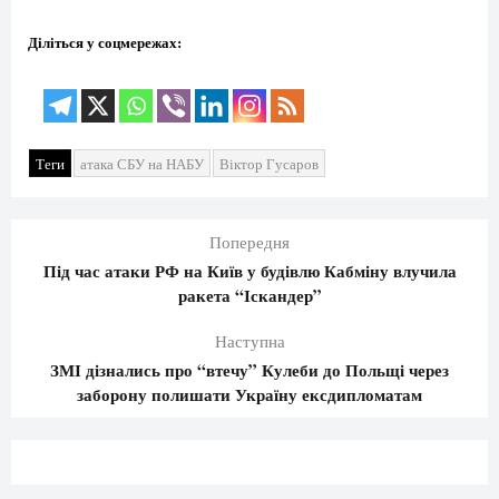
Діліться у соцмережах:
Теги
атака СБУ на НАБУ
Віктор Гусаров
Попередня
Під час атаки РФ на Київ у будівлю Кабміну влучила
ракета “Іскандер”
Наступна
ЗМІ дізнались про “втечу” Кулеби до Польщі через
заборону полишати Україну ексдипломатам