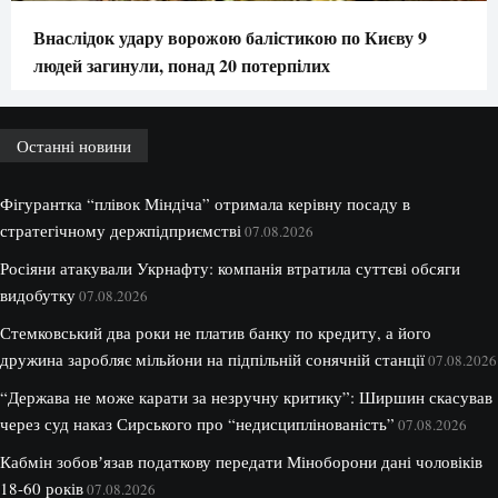
Внаслідок удару ворожою балістикою по Києву 9
людей загинули, понад 20 потерпілих
Останні новини
Фігурантка “плівок Міндіча” отримала керівну посаду в
стратегічному держпідприємстві
07.08.2026
Росіяни атакували Укрнафту: компанія втратила суттєві обсяги
видобутку
07.08.2026
Стемковський два роки не платив банку по кредиту, а його
дружина заробляє мільйони на підпільній сонячній станції
07.08.2026
“Держава не може карати за незручну критику”: Ширшин скасував
через суд наказ Сирського про “недисциплінованість”
07.08.2026
Кабмін зобовʼязав податкову передати Міноборони дані чоловіків
18-60 років
07.08.2026