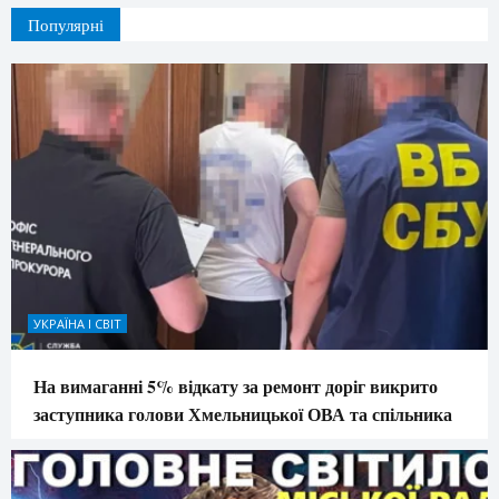
Популярні
УКРАЇНА І СВІТ
На вимаганні 5% відкату за ремонт доріг викрито
заступника голови Хмельницької ОВА та спільника