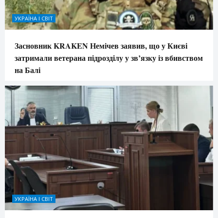
УКРАЇНА І СВІТ
Засновник KRAKEN Немічев заявив, що у Києві
затримали ветерана підрозділу у зв’язку із вбивством
на Балі
УКРАЇНА І СВІТ