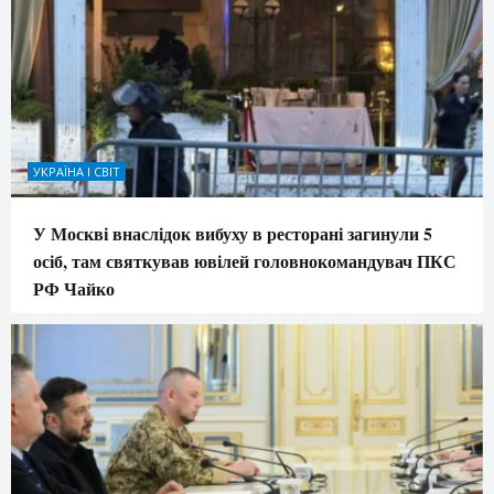
УКРАЇНА І СВІТ
У Москві внаслідок вибуху в ресторані загинули 5
осіб, там святкував ювілей головнокомандувач ПКС
РФ Чайко