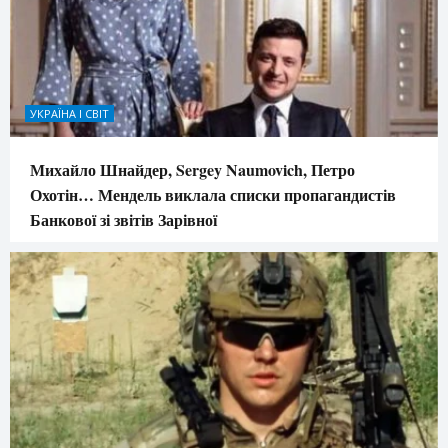
УКРАЇНА І СВІТ
Михайло Шнайдер, Sergey Naumovich, Петро
Охотін… Мендель виклала списки пропагандистів
Банкової зі звітів Зарівної