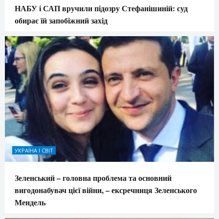
НАБУ і САП вручили підозру Стефанішиній: суд
обирає їй запобіжний захід
УКРАЇНА І СВІТ
Зеленський – головна проблема та основний
вигодонабувач цієї війни, – ексречниця Зеленського
Мендель