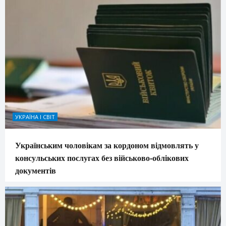
УКРАЇНА І СВІТ
Українським чоловікам за кордоном відмовлять у
консульських послугах без військово-облікових
документів