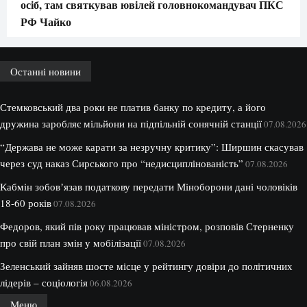
осіб, там святкував ювілей головнокомандувач ПКС
РФ Чайко
Останні новини
Стемковський два роки не платив банку по кредиту, а його
дружина заробляє мільйони на підпільній сонячній станції
07.08.2026
“Держава не може карати за незручну критику”: Ширшин скасував
через суд наказ Сирського про “недисциплінованість”
07.08.2026
Кабмін зобовʼязав податкову передати Міноборони дані чоловіків
18-60 років
07.08.2026
Федоров, який пів року працював міністром, розповів Стерненку
про свій план змін у мобілізації
07.08.2026
Зеленський зайняв шосте місце у рейтингу довіри до політичних
лідерів – соціологія
06.08.2026
Меню