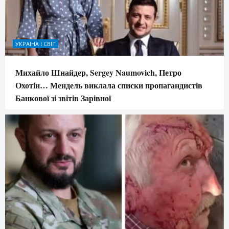
УКРАЇНА І СВІТ
Михайло Шнайдер, Sergey Naumovich, Петро
Охотін… Мендель виклала списки пропагандистів
Банкової зі звітів Зарівної