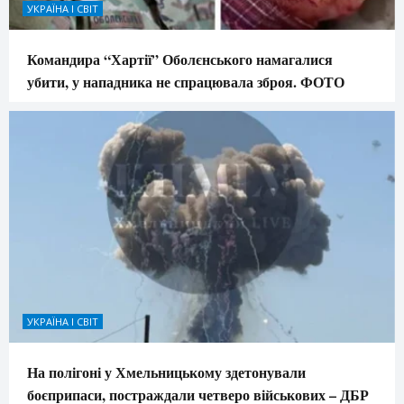
УКРАЇНА І СВІТ
Командира “Хартії” Оболєнського намагалися
убити, у нападника не спрацювала зброя. ФОТО
УКРАЇНА І СВІТ
На полігоні у Хмельницькому здетонували
боєприпаси, постраждали четверо військових – ДБР