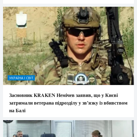
УКРАЇНА І СВІТ
Засновник KRAKEN Немічев заявив, що у Києві
затримали ветерана підрозділу у зв’язку із вбивством
на Балі