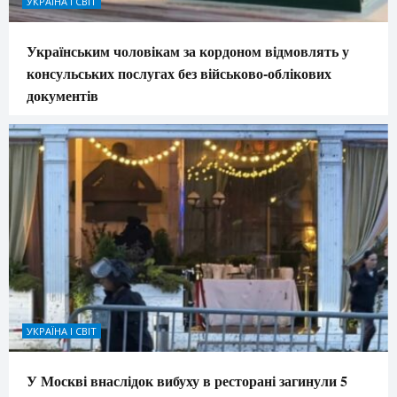
УКРАЇНА І СВІТ
Українським чоловікам за кордоном відмовлять у
консульських послугах без військово-облікових
документів
УКРАЇНА І СВІТ
У Москві внаслідок вибуху в ресторані загинули 5