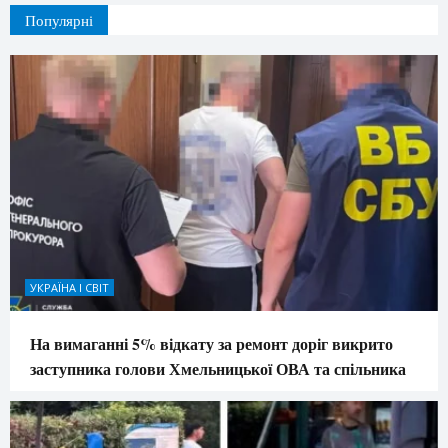
Популярні
УКРАЇНА І СВІТ
На вимаганні 5% відкату за ремонт доріг викрито
заступника голови Хмельницької ОВА та спільника