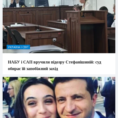
УКРАЇНА І СВІТ
НАБУ і САП вручили підозру Стефанішиній: суд
обирає їй запобіжний захід