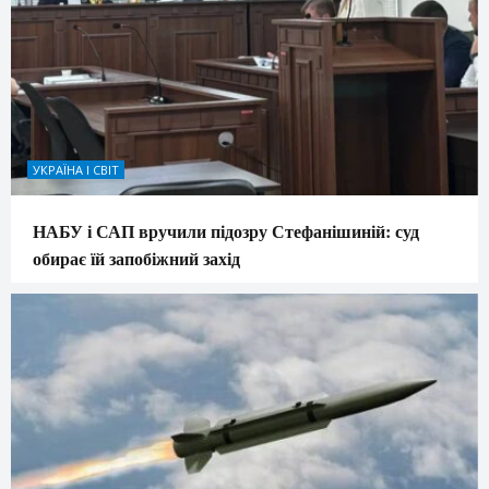
УКРАЇНА І СВІТ
НАБУ і САП вручили підозру Стефанішиній: суд
обирає їй запобіжний захід