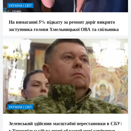
УКРАЇНА І СВІТ
На вимаганні 5% відкату за ремонт доріг викрито
заступника голови Хмельницької ОВА та спільника
УКРАЇНА І СВІТ
Зеленський здійснив масштабні перестановки в СБУ:
у Тернопільській та низці областей нові керівники