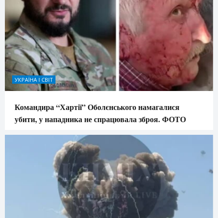
УКРАЇНА І СВІТ
Командира “Хартії” Оболєнського намагалися
убити, у нападника не спрацювала зброя. ФОТО