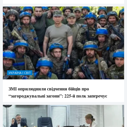
УКРАЇНА І СВІТ
ЗМІ оприлюднили свідчення бійців про
“загороджувальні загони”: 225-й полк заперечує