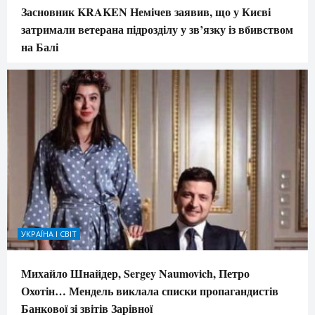
Засновник KRAKEN Немічев заявив, що у Києві
затримали ветерана підрозділу у зв’язку із вбивством
на Балі
УКРАЇНА І СВІТ
Михайло Шнайдер, Sergey Naumovich, Петро
Охотін… Мендель виклала списки пропагандистів
Банкової зі звітів Зарівної