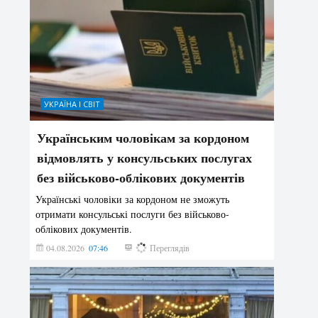
УКРАЇНА І СВІТ
Українським чоловікам за кордоном
відмовлять у консульських послугах
без військово-облікових документів
Українські чоловіки за кордоном не зможуть
отримати консульські послуги без військово-
облікових документів.
04.08.2026
07:46
137
Переглядів