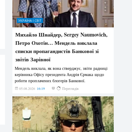
УКРАЇНА І СВІТ
Михайло Шнайдер, Sergey Naumovich,
Петро Охотін… Мендель виклала
списки пропагандистів Банкової зі
звітів Зарівної
Мендель виклала, як вона стверджує, звіти радниці
керівника Офісу президента Андрія Єрмака щодо
роботи проплачених блогерів Банкової.
05.08.2026
16:19
217
Переглядів