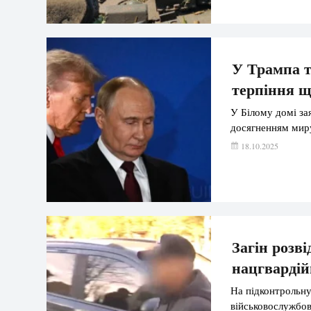
У Трампа т
терпіння щ
У Білому домі за
досягненням мир
18.10.2025
Загін розв
нацгвардій
На підконтрольну
військовослужбов