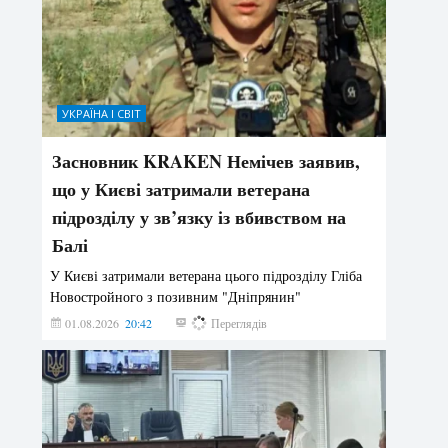
УКРАЇНА І СВІТ
Засновник KRAKEN Немічев заявив,
що у Києві затримали ветерана
підрозділу у зв’язку із вбивством на
Балі
У Києві затримали ветерана цього підрозділу Гліба
Новостройного з позивним "Дніпрянин"
01.08.2026
20:42
189
Переглядів