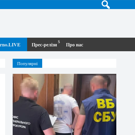
terno.LIVE
Прес-релізи
Про нас
Популярні