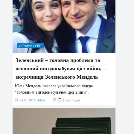
УКРАЇНА І СВІТ
Зеленський – головна проблема та
основний вигодонабувач цієї війни, –
ексречниця Зеленського Мендель
Юлія Мендель назвала українського лідера
"головним вигодонабувачем цієї війни".
04.08.2026
14:49
145
Переглядів