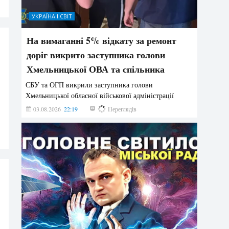
УКРАЇНА І СВІТ
На вимаганні 5% відкату за ремонт
доріг викрито заступника голови
Хмельницької ОВА та спільника
СБУ та ОГП викрили заступника голови
Хмельницької обласної військової адміністрації
03.08.2026
22:19
862
Переглядів