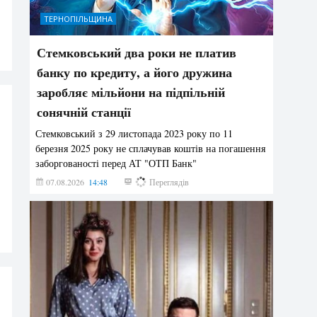
ТЕРНОПІЛЬЩИНА
Стемковський два роки не платив
банку по кредиту, а його дружина
заробляє мільйони на підпільній
сонячній станції
Стемковський з 29 листопада 2023 року по 11
березня 2025 року не сплачував коштів на погашення
заборгованості перед АТ "ОТП Банк"
07.08.2026
14:48
232
Переглядів