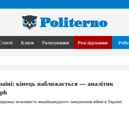
Politerno
Статті
Блоги
Голосування
Розслідування
Poli
раїні: кінець наближається — аналітик
aph
дкриває можливість якнайшвидшого завершення війни в Україні.