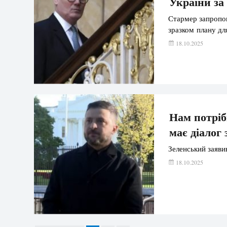
України за
Стармер запропон
зразком плану дл
18.10.2025
Нам потріб
має діалог 
Зеленський заяви
18.10.2025