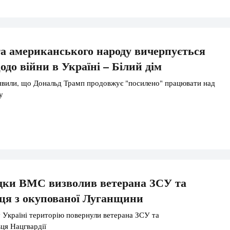
а американського народу вичерпується
одо війни в Україні – Білий дім
явили, що Дональд Трамп продовжує "посилено" працювати над
у
ідки ВМС визволив ветерана ЗСУ та
ця з окупованої Луганщини
 Україні територію повернули ветерана ЗСУ та
ця Нацгвардії