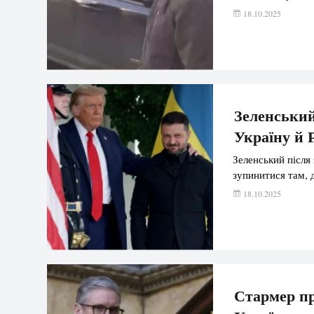
18.10.2025
Зеленський
Україну й 
Зеленський після
зупинитися там, д
18.10.2025
Стармер пр