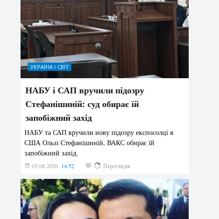
УКРАЇНА І СВІТ
НАБУ і САП вручили підозру
Стефанішиній: суд обирає їй
запобіжний захід
НАБУ та САП вручили нову підозру експосолці в
США Ользі Стефанішиній, ВАКС обирає їй
запобіжний захід.
05.08.2026
14:52
152
Переглядів