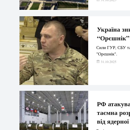
Трампа із Володи
Україна зн
“Орєшнік”
Сили ГУР, СБУ та
"Орєшнік".
31.10.2025
РФ атакува
таємна роз
від ядерної