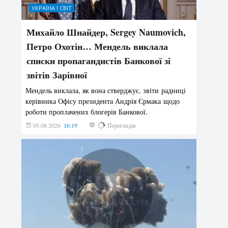
УКРАЇНА І СВІТ
Михайло Шнайдер, Sergey Naumovich,
Петро Охотін… Мендель виклала
списки пропагандистів Банкової зі
звітів Зарівної
Мендель виклала, як вона стверджує, звіти радниці
керівника Офісу президента Андрія Єрмака щодо
роботи проплачених блогерів Банкової.
05.08.2026
16:19
191
Переглядів