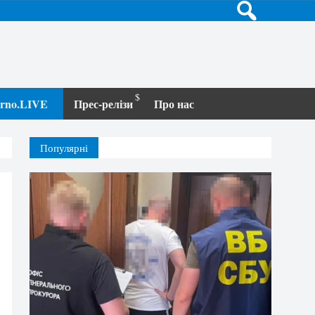
terno.LIVE
Прес-релізи
Про нас
Популярні