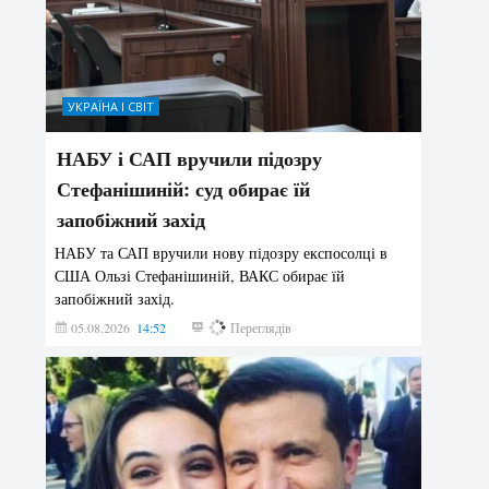
УКРАЇНА І СВІТ
НАБУ і САП вручили підозру
Стефанішиній: суд обирає їй
запобіжний захід
НАБУ та САП вручили нову підозру експосолці в
США Ользі Стефанішиній, ВАКС обирає їй
запобіжний захід.
05.08.2026
14:52
139
Переглядів