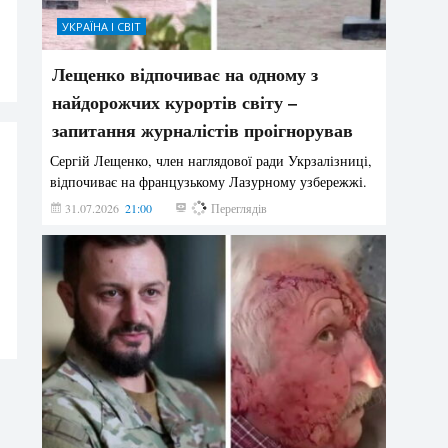
УКРАЇНА І СВІТ
Лещенко відпочиває на одному з
найдорожчих курортів світу –
запитання журналістів проігнорував
Сергій Лещенко, член наглядової ради Укрзалізниці,
відпочиває на французькому Лазурному узбережжі.
31.07.2026
21:00
208
Переглядів