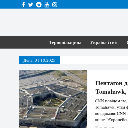
Тернопільщина
Україна і світ
День:
31.10.2025
Пентагон д
Tomahawk, 
CNN повідомляє, 
Tomahawk, утім 
повідомляє CNN з
пише “Європейсь
оцінку на початк
31.10.2025