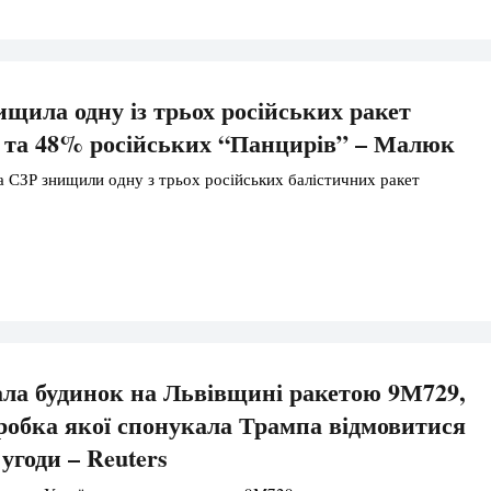
миром Зеленським, який наполягав на наданні […]
ищила одну із трьох російських ракет
 та 48% російських “Панцирів” – Малюк
 СЗР знищили одну з трьох російських балістичних ракет
ла будинок на Львівщині ракетою 9М729,
робка якої спонукала Трампа відмовитися
 угоди – Reuters