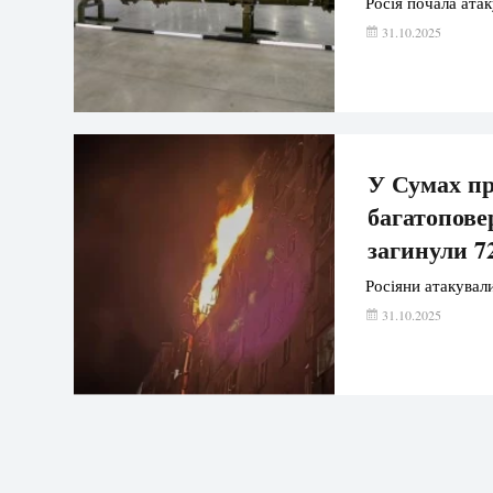
Росія почала ата
31.10.2025
У Сумах пр
багатоповер
загинули 7
Росіяни атакувал
31.10.2025