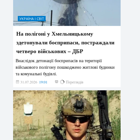
УКРАЇНА І СВІТ
На полігоні у Хмельницькому
здетонували боєприпаси, постраждали
четверо військових – ДБР
Внаслідок детонації боєприпасів на території
військового полігону пошкоджено житлові будинки
та комунальні будівлі.
31.07.2026
19:01
183
Переглядів