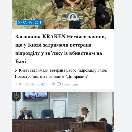
УКРАЇНА І СВІТ
Засновник KRAKEN Немічев заявив,
що у Києві затримали ветерана
підрозділу у зв’язку із вбивством на
Балі
У Києві затримали ветерана цього підрозділу Гліба
Новостройного з позивним "Дніпрянин"
01.08.2026
20:42
175
Переглядів