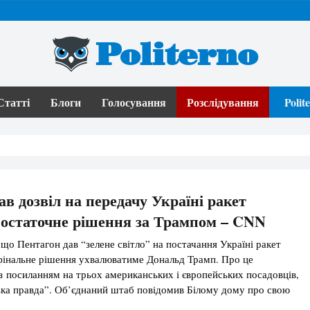
Politerno
Статті
Блоги
Голосування
Розслідування
Poli
ав дозвіл на передачу Україні ракет
остаточне рішення за Трампом – CNN
що Пентагон дав “зелене світло” на постачання Україні ракет
фінальне рішення ухвалюватиме Дональд Трамп. Про це
 посиланням на трьох американських і європейських посадовців,
ка правда”. Об’єднаний штаб повідомив Білому дому про свою
у жовтня, безпосередньо перед зустріччю у Вашингтоні Дональда