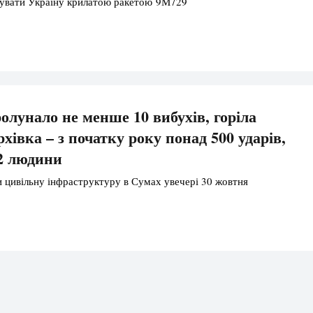
кувати Україну крилатою ракетою 9М729
олунало не менше 10 вибухів, горіла
хівка – з початку року понад 500 ударів,
2 людини
и цивільну інфраструктуру в Сумах увечері 30 жовтня