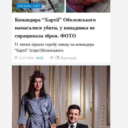
УКРАЇНА І СВІТ
Командира “Хартії” Оболєнського
намагалися убити, у нападника не
спрацювала зброя. ФОТО
31 липня зірвали спробу замаху на командира
"Хартії" Ігоря Оболєнського.
31.07.2026
16:02
192
Переглядів