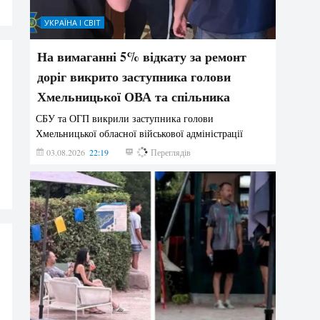
УКРАЇНА І СВІТ
На вимаганні 5% відкату за ремонт
доріг викрито заступника голови
Хмельницької ОВА та спільника
СБУ та ОГП викрили заступника голови
Хмельницької обласної військової адміністрації
03.08.2026
22:19
847
Переглядів