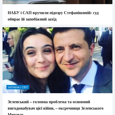
НАБУ і САП вручили підозру Стефанішиній: суд
обирає їй запобіжний захід
УКРАЇНА І СВІТ
Зеленський – головна проблема та основний
вигодонабувач цієї війни, – ексречниця Зеленського
Мендель