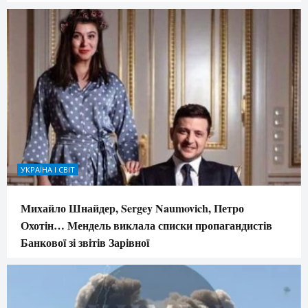
УКРАЇНА І СВІТ
Михайло Шнайдер, Sergey Naumovich, Петро
Охотін… Мендель виклала списки пропагандистів
Банкової зі звітів Зарівної