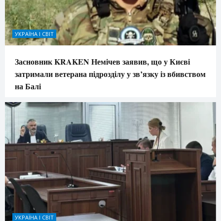
УКРАЇНА І СВІТ
Засновник KRAKEN Немічев заявив, що у Києві
затримали ветерана підрозділу у зв’язку із вбивством
на Балі
УКРАЇНА І СВІТ