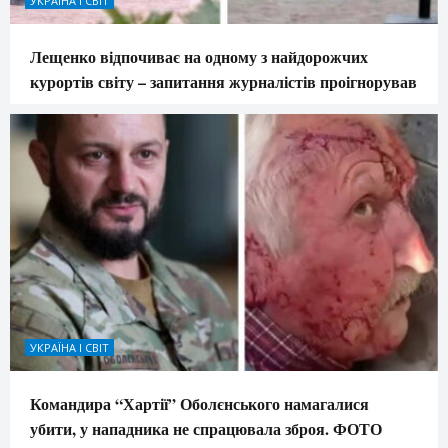
УКРАЇНА І СВІТ
Лещенко відпочиває на одному з найдорожчих
курортів світу – запитання журналістів проігнорував
УКРАЇНА І СВІТ
Командира “Хартії” Оболєнського намагалися
убити, у нападника не спрацювала зброя. ФОТО