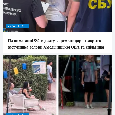
УКРАЇНА І СВІТ
На вимаганні 5% відкату за ремонт доріг викрито
заступника голови Хмельницької ОВА та спільника