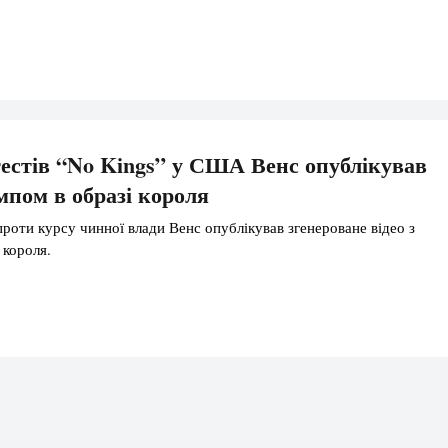
тестів “No Kings” у США Венс опублікував
ампом в образі короля
проти курсу чинної влади Венс опублікував згенероване відео з
 короля.