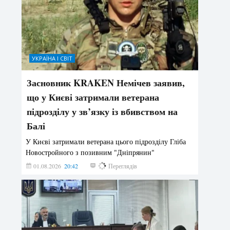
УКРАЇНА І СВІТ
Засновник KRAKEN Немічев заявив,
що у Києві затримали ветерана
підрозділу у зв’язку із вбивством на
Балі
У Києві затримали ветерана цього підрозділу Гліба
Новостройного з позивним "Дніпрянин"
01.08.2026
20:42
192
Переглядів