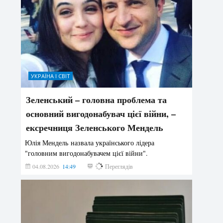
УКРАЇНА І СВІТ
Зеленський – головна проблема та
основний вигодонабувач цієї війни, –
ексречниця Зеленського Мендель
Юлія Мендель назвала українського лідера
"головним вигодонабувачем цієї війни".
04.08.2026
14:49
149
Переглядів