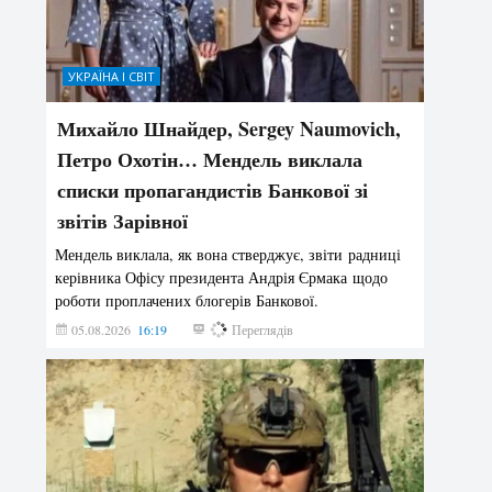
УКРАЇНА І СВІТ
Михайло Шнайдер, Sergey Naumovich,
Петро Охотін… Мендель виклала
списки пропагандистів Банкової зі
звітів Зарівної
Мендель виклала, як вона стверджує, звіти радниці
керівника Офісу президента Андрія Єрмака щодо
роботи проплачених блогерів Банкової.
05.08.2026
16:19
222
Переглядів