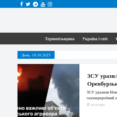
Тернопільщина
Україна і світ
День:
19.10.2025
ЗСУ урази
Оренбурзь
ЗСУ уразили Нов
газопереробний з
19.10.2025