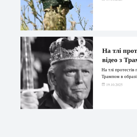
На тлі про
відео з Тр
На тлі протестів 
Трампом в образі
19.10.2025