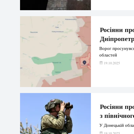
Росіяни пр
Дніпропетр
Ворог просунувся
областей
19.10.2025
Росіяни пр
з північног
У Донецькій обла
19.10.2025