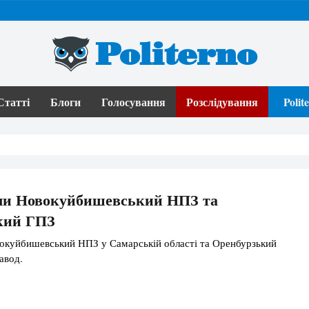
Politerno
Статті
Блоги
Голосування
Розслідування
Poli
ли Новокуйбишевський НПЗ та
кий ГПЗ
окуйбишевський НПЗ у Самарській області та Оренбурзький
авод.