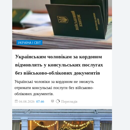
УКРАЇНА І СВІТ
Українським чоловікам за кордоном
відмовлять у консульських послугах
без військово-облікових документів
Українські чоловіки за кордоном не зможуть
отримати консульські послуги без військово-
облікових документів.
04.08.2026
07:46
141
Переглядів