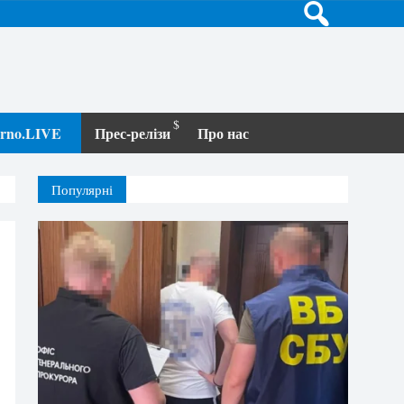
terno.LIVE
Прес-релізи
Про нас
Популярні