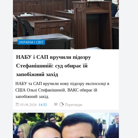
УКРАЇНА І СВІТ
НАБУ і САП вручили підозру
Стефанішиній: суд обирає їй
запобіжний захід
НАБУ та САП вручили нову підозру експосолці в
США Ользі Стефанішиній, ВАКС обирає їй
запобіжний захід.
05.08.2026
14:52
157
Переглядів