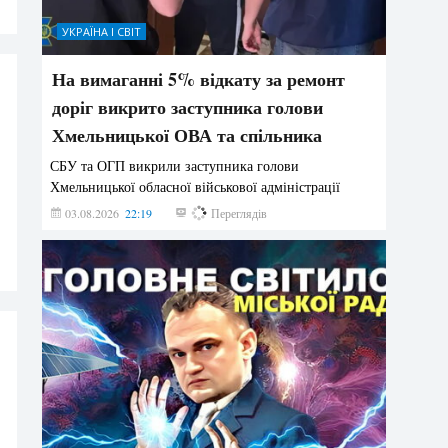
УКРАЇНА І СВІТ
На вимаганні 5% відкату за ремонт
доріг викрито заступника голови
Хмельницької ОВА та спільника
СБУ та ОГП викрили заступника голови
Хмельницької обласної військової адміністрації
03.08.2026
22:19
866
Переглядів