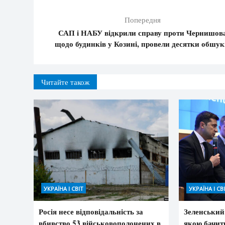
Попередня
САП і НАБУ відкрили справу проти Чернишов
щодо будинків у Козині, провели десятки обшук
Читайте також
УКРАЇНА І СВІТ
УКРАЇНА І СВ
Росія несе відповідальність за
Зеленський
вбивство 53 військовополонених в
якою бачить