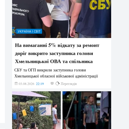
УКРАЇНА І СВІТ
На вимаганні 5% відкату за ремонт
доріг викрито заступника голови
Хмельницької ОВА та спільника
СБУ та ОГП викрили заступника голови
Хмельницької обласної військової адміністрації
03.08.2026
22:19
848
Переглядів