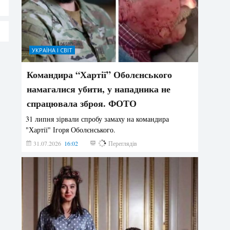
УКРАЇНА І СВІТ
Командира “Хартії” Оболєнського
намагалися убити, у нападника не
спрацювала зброя. ФОТО
31 липня зірвали спробу замаху на командира
"Хартії" Ігоря Оболєнського.
31.07.2026
16:02
194
Переглядів