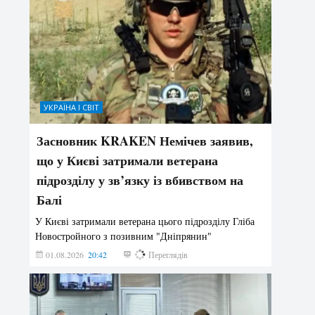
УКРАЇНА І СВІТ
Засновник KRAKEN Немічев заявив,
що у Києві затримали ветерана
підрозділу у зв’язку із вбивством на
Балі
У Києві затримали ветерана цього підрозділу Гліба
Новостройного з позивним "Дніпрянин"
01.08.2026
20:42
177
Переглядів