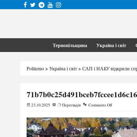
Тернопільщина
Україна і світ
Politerno
>
Україна і світ
>
САП і НАБУ відкрили спр
71b7b0c25d491bceb7fccee1d6c16
23.10.2025
25
Переглядів
Comments Off