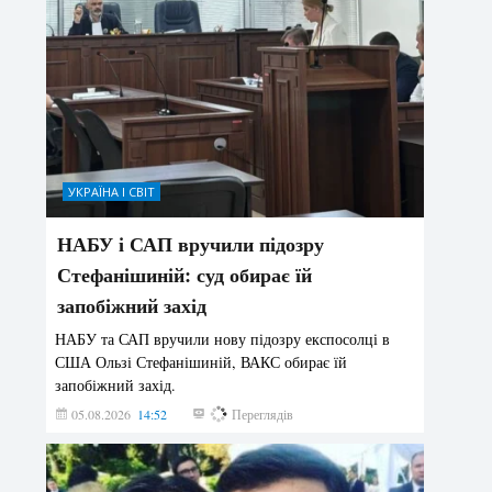
УКРАЇНА І СВІТ
НАБУ і САП вручили підозру
Стефанішиній: суд обирає їй
запобіжний захід
НАБУ та САП вручили нову підозру експосолці в
США Ользі Стефанішиній, ВАКС обирає їй
запобіжний захід.
05.08.2026
14:52
141
Переглядів