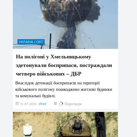
УКРАЇНА І СВІТ
На полігоні у Хмельницькому
здетонували боєприпаси, постраждали
четверо військових – ДБР
Внаслідок детонації боєприпасів на території
військового полігону пошкоджено житлові будинки
та комунальні будівлі.
31.07.2026
19:01
185
Переглядів