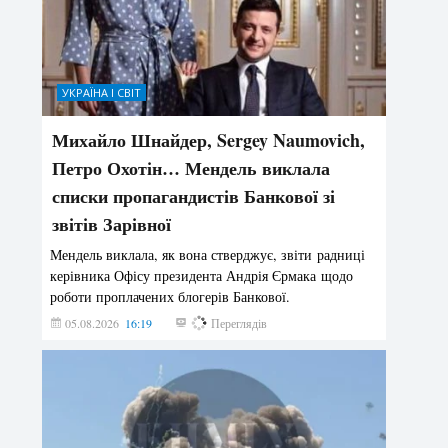
УКРАЇНА І СВІТ
Михайло Шнайдер, Sergey Naumovich,
Петро Охотін… Мендель виклала
списки пропагандистів Банкової зі
звітів Зарівної
Мендель виклала, як вона стверджує, звіти радниці
керівника Офісу президента Андрія Єрмака щодо
роботи проплачених блогерів Банкової.
05.08.2026
16:19
193
Переглядів