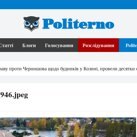
Politerno
Статті
Блоги
Голосування
Розслідування
Poli
аву проти Чернишова щодо будинків у Козині, провели десятки
946.jpeg