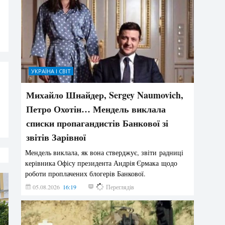
УКРАЇНА І СВІТ
Михайло Шнайдер, Sergey Naumovich,
Петро Охотін… Мендель виклала
списки пропагандистів Банкової зі
звітів Зарівної
Мендель виклала, як вона стверджує, звіти радниці
керівника Офісу президента Андрія Єрмака щодо
роботи проплачених блогерів Банкової.
05.08.2026
16:19
216
Переглядів