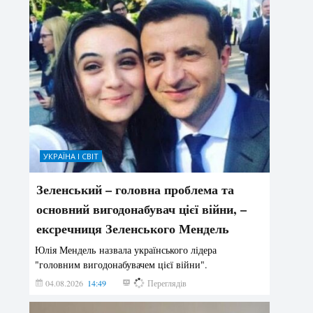
УКРАЇНА І СВІТ
Зеленський – головна проблема та
основний вигодонабувач цієї війни, –
ексречниця Зеленського Мендель
Юлія Мендель назвала українського лідера
"головним вигодонабувачем цієї війни".
04.08.2026
14:49
145
Переглядів