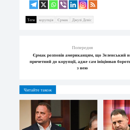
Теги
корупція
Єрмак
Джулі Девіс
Попередня
Єрмак розповів американцям, що Зеленський н
причетний до корупції, адже сам ініціював борот
з нею
Читайте також