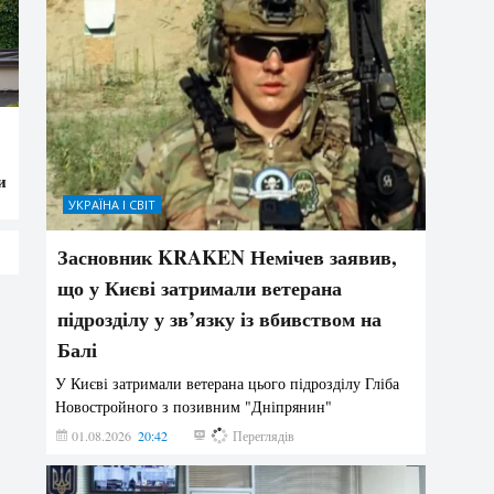
и
УКРАЇНА І СВІТ
Засновник KRAKEN Немічев заявив,
що у Києві затримали ветерана
підрозділу у зв’язку із вбивством на
Балі
У Києві затримали ветерана цього підрозділу Гліба
Новостройного з позивним "Дніпрянин"
01.08.2026
20:42
189
Переглядів