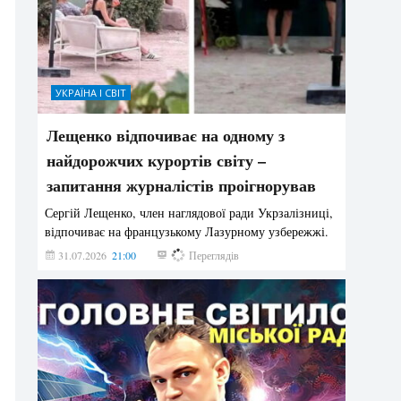
УКРАЇНА І СВІТ
Лещенко відпочиває на одному з
найдорожчих курортів світу –
запитання журналістів проігнорував
Сергій Лещенко, член наглядової ради Укрзалізниці,
відпочиває на французькому Лазурному узбережжі.
31.07.2026
21:00
223
Переглядів