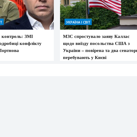
ІТ
УКРАЇНА І СВІТ
а контроль: ЗМІ
МЗС спростувало заяву Каллас
подробиці конфлікту
щодо виїзду посольства США з
Портнова
України – повірена та два сенатор
перебувають у Києві