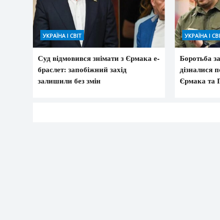
УКРАЇНА І СВІТ
УКРАЇНА І СВ
Суд відмовився знімати з Єрмака е-
Боротьба з
браслет: запобіжний захід
дізналися 
залишили без змін
Єрмака та 