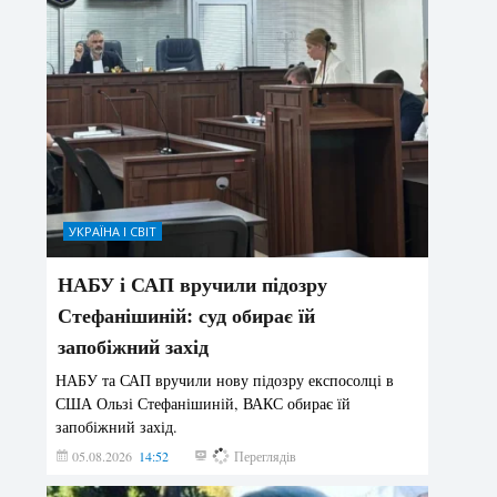
УКРАЇНА І СВІТ
НАБУ і САП вручили підозру
Стефанішиній: суд обирає їй
запобіжний захід
НАБУ та САП вручили нову підозру експосолці в
США Ользі Стефанішиній, ВАКС обирає їй
запобіжний захід.
05.08.2026
14:52
152
Переглядів