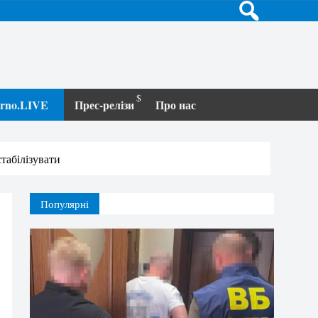
terno.LIVE
Прес-релізи
Про нас
табілізувати
Популярні