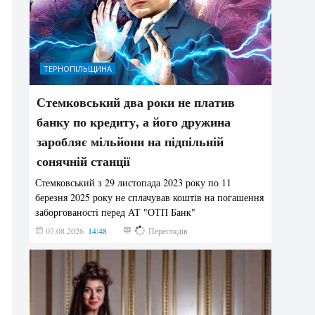
ТЕРНОПІЛЬЩИНА
Стемковський два роки не платив
банку по кредиту, а його дружина
заробляє мільйони на підпільній
сонячній станції
Стемковський з 29 листопада 2023 року по 11
березня 2025 року не сплачував коштів на погашення
заборгованості перед АТ "ОТП Банк"
07.08.2026
14:48
220
Переглядів