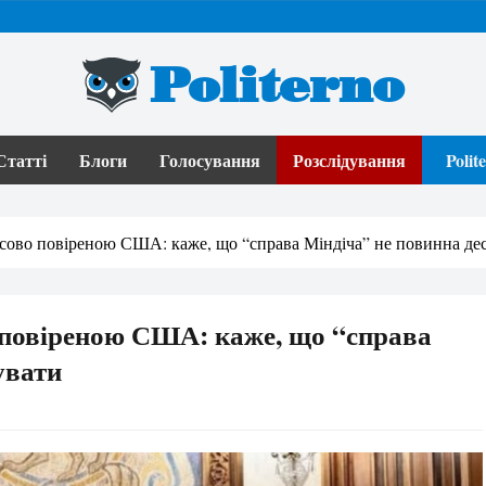
Politerno
Статті
Блоги
Голосування
Розслідування
Poli
сово повіреною США: каже, що “справа Міндіча” не повинна дес
 повіреною США: каже, що “справа
увати