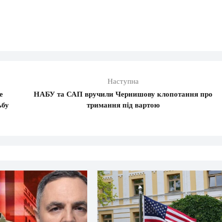
Наступна
е
НАБУ та САП вручили Чернишову клопотання про
ьбу
тримання під вартою