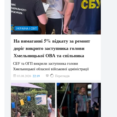
УКРАЇНА І СВІТ
На вимаганні 5% відкату за ремонт
доріг викрито заступника голови
Хмельницької ОВА та спільника
СБУ та ОГП викрили заступника голови
Хмельницької обласної військової адміністрації
03.08.2026
22:19
862
Переглядів