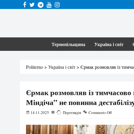
Тернопільщина
Україна і світ
Politerno
>
Україна і світ
>
Єрмак розмовляв із тимча
Єрмак розмовляв із тимчасово
Міндіча” не повинна дестабіліз
14.11.2025
772
Переглядів
Comments Off