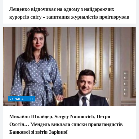
Лещенко відпочиває на одному з найдорожчих
курортів світу – запитання журналістів проігнорував
УКРАЇНА І СВІТ
Михайло Шнайдер, Sergey Naumovich, Петро
Охотін… Мендель виклала списки пропагандистів
Банкової зі звітів Зарівної