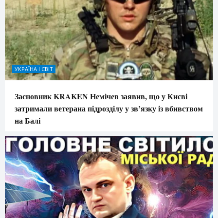
УКРАЇНА І СВІТ
Засновник KRAKEN Немічев заявив, що у Києві
затримали ветерана підрозділу у зв’язку із вбивством
на Балі