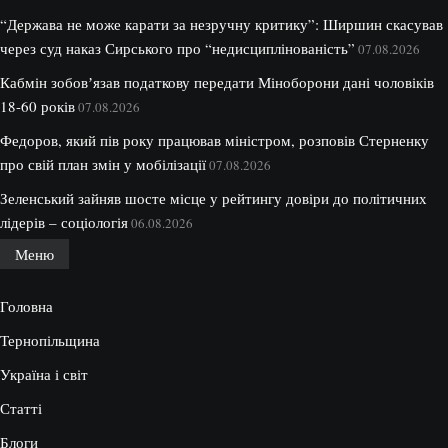
“Держава не може карати за незручну критику”: Ширшин скасував
через суд наказ Сирського про “недисциплінованість”
07.08.2026
Кабмін зобовʼязав податкову передати Міноборони дані чоловіків
18-60 років
07.08.2026
Федоров, який пів року працював міністром, розповів Стерненку
про свій план змін у мобілізації
07.08.2026
Зеленський зайняв шосте місце у рейтингу довіри до політичних
лідерів – соціологія
06.08.2026
Меню
Головна
Тернопільщина
Україна і світ
Статті
Блоги