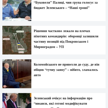
“Буковеля” Палиці, чия група голосує за
бюджет Зеленського – “Наші гроші”
Рішення частково лежало на плечах
піхотних командирів: оборонці залишили
частину позицій під Покровськом і
Мирноградом – УП
Коломойського не привезли до суду, де він
обіцяв “гучну заяву” – нібито, зламалось
авто
Зеленський очікує на інформацію про
“нюанси, які готові модифікувати