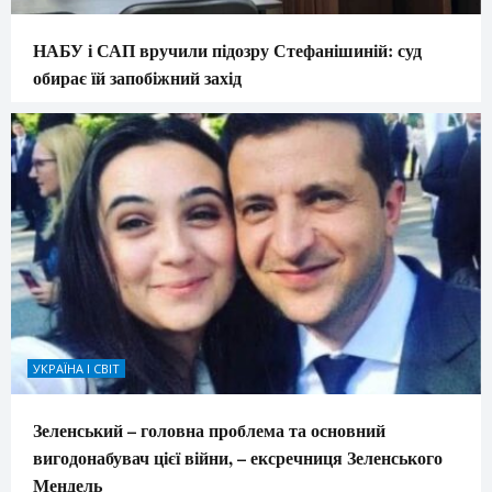
НАБУ і САП вручили підозру Стефанішиній: суд
обирає їй запобіжний захід
УКРАЇНА І СВІТ
Зеленський – головна проблема та основний
вигодонабувач цієї війни, – ексречниця Зеленського
Мендель