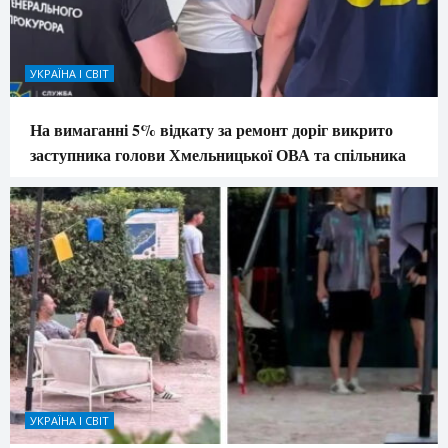
УКРАЇНА І СВІТ
На вимаганні 5% відкату за ремонт доріг викрито
заступника голови Хмельницької ОВА та спільника
УКРАЇНА І СВІТ