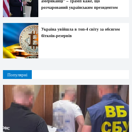
американці” – Трамп каже, що
розчарований українським президентом
Україна увійшла в топ-4 світу за обсягом
біткоїн-резервів
Популярні