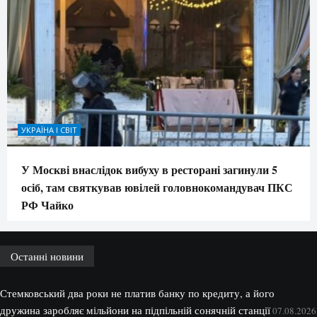
УКРАЇНА І СВІТ
У Москві внаслідок вибуху в ресторані загинули 5
осіб, там святкував ювілей головнокомандувач ПКС
РФ Чайко
Останні новини
Стемковський два роки не платив банку по кредиту, а його
дружина заробляє мільйони на підпільній сонячній станції
07.08.2026