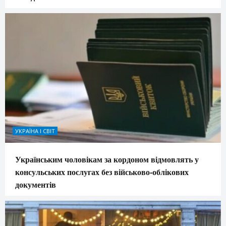
УКРАЇНА І СВІТ
Українським чоловікам за кордоном відмовлять у
консульських послугах без військово-облікових
документів