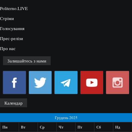
Politerno.LIVE
Стріми
Голосування
Прес-релізи
Про нас
Залишайтесь з нами
Календар
Грудень 2025
Пн
Вт
Ср
Чт
Пт
Сб
Нд