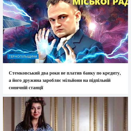
ТЕРНОПІЛЬЩИНА
Стемковський два роки не платив банку по кредиту,
а його дружина заробляє мільйони на підпільній
сонячній станції