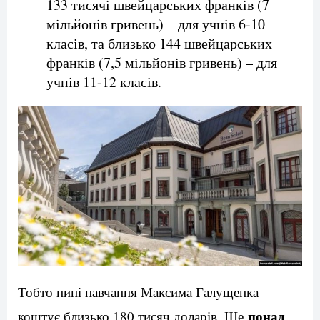
133 тисячі швейцарських франків (7
мільйонів гривень) – для учнів 6-10
класів, та близько 144 швейцарських
франків (7,5 мільйонів гривень) – для
учнів 11-12 класів.
Тобто нині навчання Максима Галущенка
понад
коштує близько 180 тисяч доларів. Ще