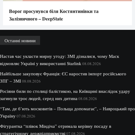
Ворог просунувся біля Костянтинівки та
Залізничного – DeepState
Останні новини
Настав час укласти мирну угоду: ЗМІ дізналися, чому Маск
відмовляє Україні у використанні Starlink
08.08.2026
Найбільше закуповує Франція: ЄС наростив імпорт російського
ЗПГ – ЗМІ
08.08.2026
Росіяни били по столиці балістикою, на Київщині внаслідок удару
загинули троє людей, серед них дитина
08.08.2026
“Там, де б’ють московитів – Польща допомагає”, – Навроцький про
Україну
07.08.2026
Фігурантка “плівок Міндіча” отримала керівну посаду в
стратегічному держпідприємстві
07.08.2026