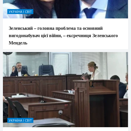
УКРАЇНА І СВІТ
Зеленський – головна проблема та основний
вигодонабувач цієї війни, – ексречниця Зеленського
Мендель
УКРАЇНА І СВІТ