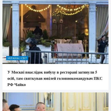
УКРАЇНА І СВІТ
У Москві внаслідок вибуху в ресторані загинули 5
осіб, там святкував ювілей головнокомандувач ПКС
РФ Чайко