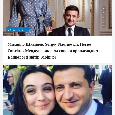
УКРАЇНА І СВІТ
Михайло Шнайдер, Sergey Naumovich, Петро
Охотін… Мендель виклала списки пропагандистів
Банкової зі звітів Зарівної