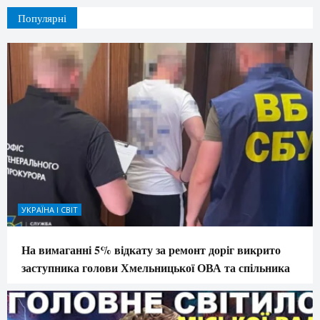
Популярні
УКРАЇНА І СВІТ
На вимаганні 5% відкату за ремонт доріг викрито
заступника голови Хмельницької ОВА та спільника