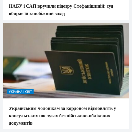
НАБУ і САП вручили підозру Стефанішиній: суд
обирає їй запобіжний захід
УКРАЇНА І СВІТ
Українським чоловікам за кордоном відмовлять у
консульських послугах без військово-облікових
документів