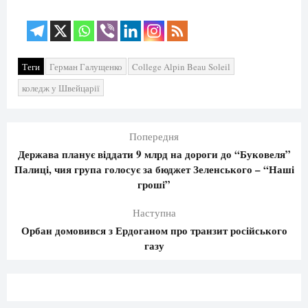
Теги
Герман Галущенко
College Alpin Beau Soleil
коледж у Швейцарії
Попередня
Держава планує віддати 9 млрд на дороги до “Буковеля”
Палиці, чия група голосує за бюджет Зеленського – “Наші
гроші”
Наступна
Орбан домовився з Ердоганом про транзит російського
газу