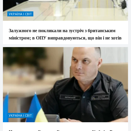
УКРАЇНА І СВІТ
Залужного не покликали на зустріч з британським
міністром; в ОПУ виправдовуються, що він і не хотів
УКРАЇНА І СВІТ