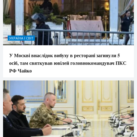
УКРАЇНА І СВІТ
У Москві внаслідок вибуху в ресторані загинули 5
осіб, там святкував ювілей головнокомандувач ПКС
РФ Чайко