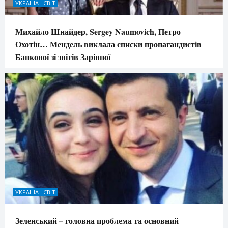
УКРАЇНА І СВІТ
Михайло Шнайдер, Sergey Naumovich, Петро
Охотін… Мендель виклала списки пропагандистів
Банкової зі звітів Зарівної
УКРАЇНА І СВІТ
Зеленський – головна проблема та основний