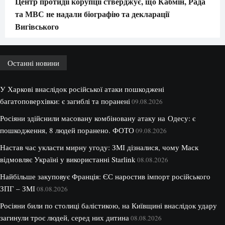
Центр протидії корупції стверджує, що Кабмін, Рада
та МВС не надали біографію та декларації
Вигівського
Останні новини
У Харкові внаслідок російської атаки пошкоджені
багатоповерхівки: є загиблі та поранені
09.08.2026
Росіяни здійснили масовану комбіновану атаку на Одесу: є
пошкодження, 8 людей поранено. ФОТО
09.08.2026
Настав час укласти мирну угоду: ЗМІ дізналися, чому Маск
відмовляє Україні у використанні Starlink
08.08.2026
Найбільше закуповує Франція: ЄС наростив імпорт російського
ЗПГ – ЗМІ
08.08.2026
Росіяни били по столиці балістикою, на Київщині внаслідок удару
загинули троє людей, серед них дитина
08.08.2026