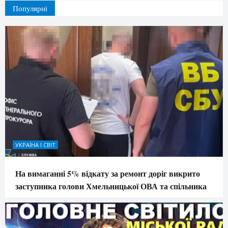
Популярні
УКРАЇНА І СВІТ
На вимаганні 5% відкату за ремонт доріг викрито
заступника голови Хмельницької ОВА та спільника