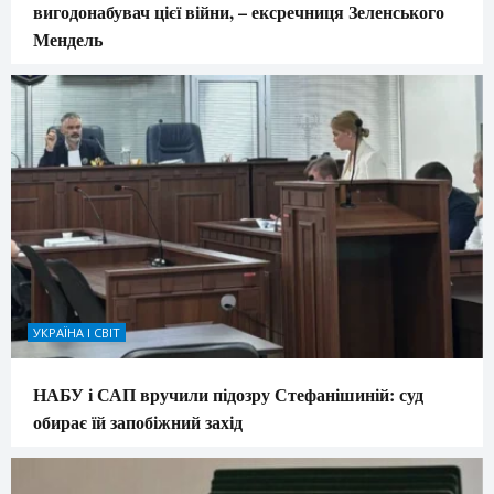
вигодонабувач цієї війни, – ексречниця Зеленського
Мендель
УКРАЇНА І СВІТ
НАБУ і САП вручили підозру Стефанішиній: суд
обирає їй запобіжний захід