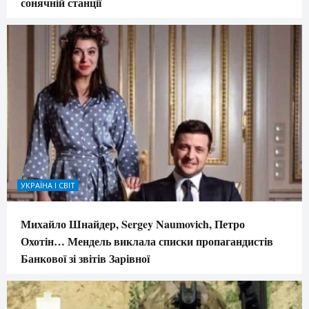
сонячній станції
УКРАЇНА І СВІТ
Михайло Шнайдер, Sergey Naumovich, Петро
Охотін… Мендель виклала списки пропагандистів
Банкової зі звітів Зарівної