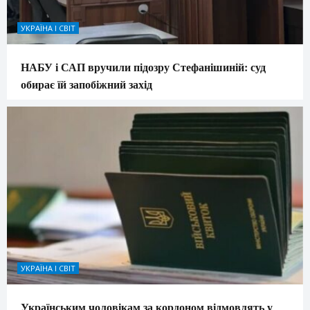
УКРАЇНА І СВІТ
НАБУ і САП вручили підозру Стефанішиній: суд
обирає їй запобіжний захід
УКРАЇНА І СВІТ
Українським чоловікам за кордоном відмовлять у