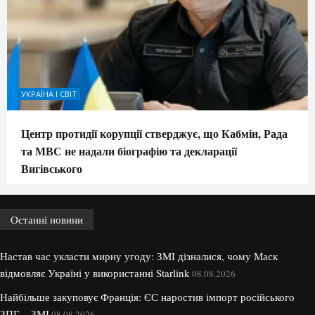
УКРАЇНА І СВІТ
Центр протидії корупції стверджує, що Кабмін, Рада
та МВС не надали біографію та декларації
Вигівського
Останні новини
Настав час укласти мирну угоду: ЗМІ дізналися, чому Маск
відмовляє Україні у використанні Starlink
08.08.2026
Найбільше закуповує Франція: ЄС наростив імпорт російського
ЗПГ – ЗМІ
08.08.2026