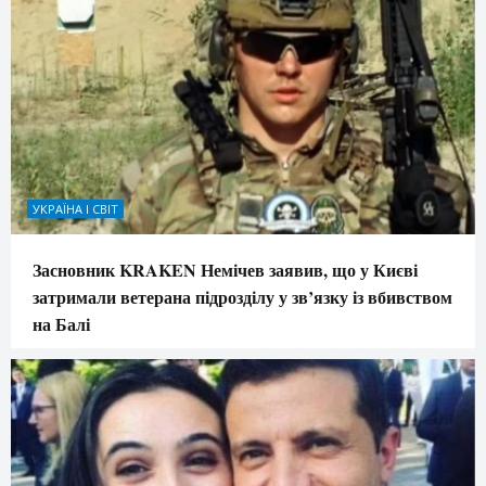
УКРАЇНА І СВІТ
Засновник KRAKEN Немічев заявив, що у Києві
затримали ветерана підрозділу у зв’язку із вбивством
на Балі