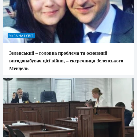
УКРАЇНА І СВІТ
Зеленський – головна проблема та основний
вигодонабувач цієї війни, – ексречниця Зеленського
Мендель