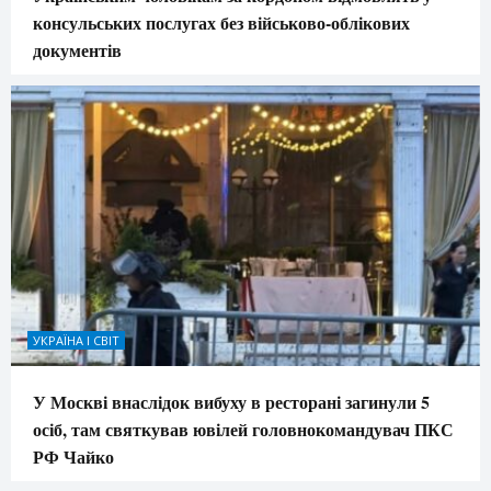
консульських послугах без військово-облікових
документів
УКРАЇНА І СВІТ
У Москві внаслідок вибуху в ресторані загинули 5
осіб, там святкував ювілей головнокомандувач ПКС
РФ Чайко