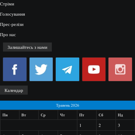
Стріми
Голосування
Прес-релізи
Про нас
Залишайтесь з нами
Календар
Травень 2026
Пн
Вт
Ср
Чт
Пт
Сб
Нд
1
2
3