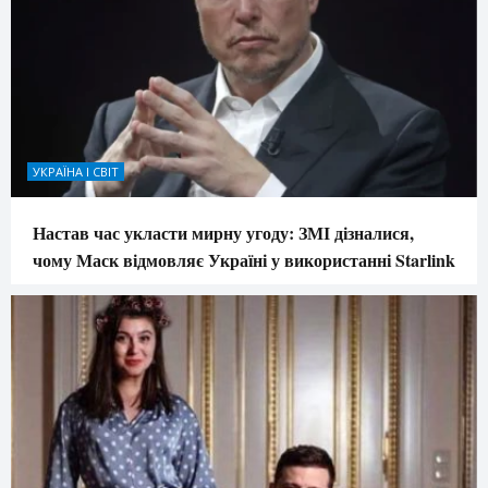
УКРАЇНА І СВІТ
Настав час укласти мирну угоду: ЗМІ дізналися,
чому Маск відмовляє Україні у використанні Starlink