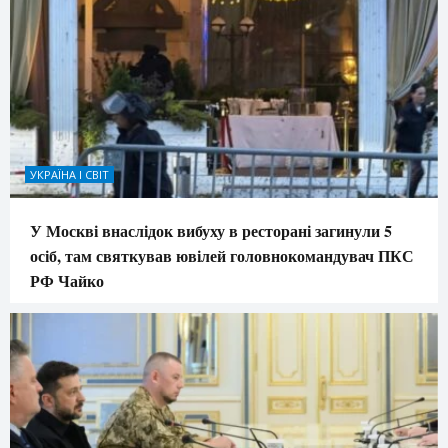
УКРАЇНА І СВІТ
У Москві внаслідок вибуху в ресторані загинули 5
осіб, там святкував ювілей головнокомандувач ПКС
РФ Чайко