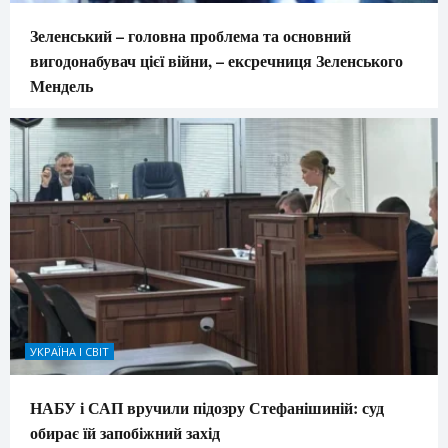
Зеленський – головна проблема та основний
вигодонабувач цієї війни, – ексречниця Зеленського
Мендель
УКРАЇНА І СВІТ
НАБУ і САП вручили підозру Стефанішиній: суд
обирає їй запобіжний захід