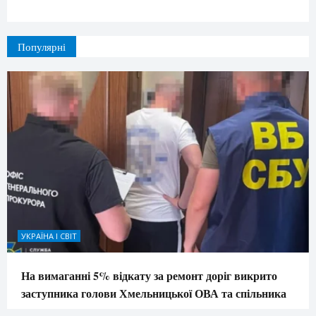
Популярні
УКРАЇНА І СВІТ
На вимаганні 5% відкату за ремонт доріг викрито
заступника голови Хмельницької ОВА та спільника