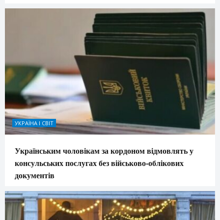
УКРАЇНА І СВІТ
Українським чоловікам за кордоном відмовлять у
консульських послугах без військово-облікових
документів