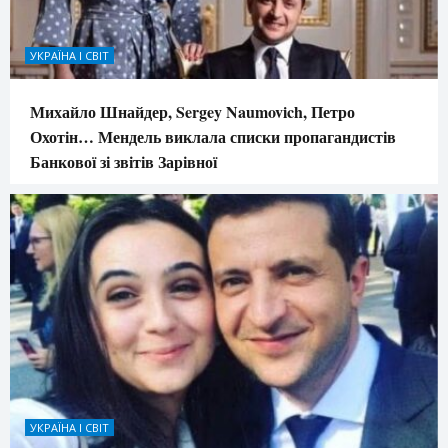
УКРАЇНА І СВІТ
Михайло Шнайдер, Sergey Naumovich, Петро
Охотін… Мендель виклала списки пропагандистів
Банкової зі звітів Зарівної
УКРАЇНА І СВІТ