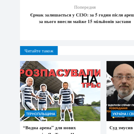
Попередня
Єрмак залишається у СІЗО: за 5 годин після аре
за нього внесли майже 15 мільйонів застави
Читайте також
ТЕРНОПІЛЬЩИНА
УКРАЇНА І СВ
“Водна арена” для нових
Суд змусив