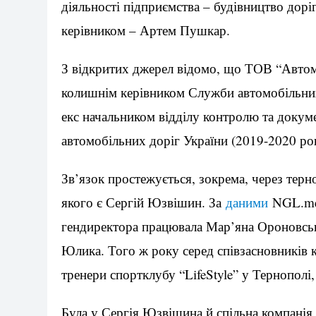
діяльності підприємства – будівництво дорі
керівником – Артем Пушкар.
З відкритих джерел відомо, що ТОВ “Автом
колишнім керівником Служби автомобільних 
екс начальником відділу контролю та докум
автомобільних доріг України (2019-2020 ро
Зв’язок простежується, зокрема, через терн
якого є Сергій Юзвішин. За
даними
NGL.med
гендиректора працювала Мар’яна Ороновськ
Юлика. Того ж року серед співзасновників 
тренери спортклубу “LifeStyle” у Тернополі
Була у Сергія Юзвішина й спільна компані