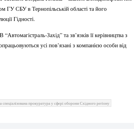
м ГУ СБУ в Тернопільській області та його
юції Гідності.
 “Автомагістраль-Захід” та зв’язків її керівництва з
опрацьовуються усі пов’язані з компанією особи від
а спеціалізована прокуратура у сфері оборони Східного регіону