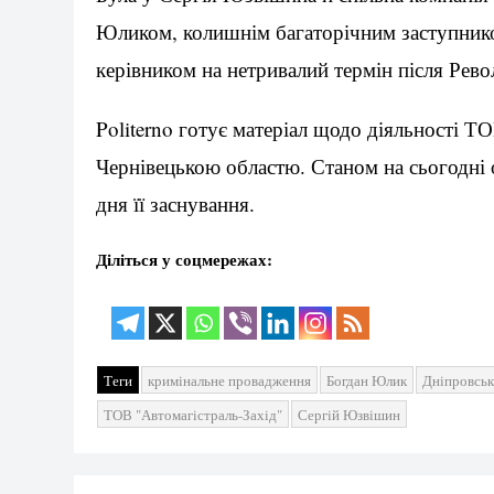
Юликом, колишнім багаторічним заступнико
керівником на нетривалий термін після Револ
Politerno готує матеріал щодо діяльності ТОВ
Чернівецькою областю. Станом на сьогодні 
дня її заснування.
Діліться у соцмережах:
Теги
кримінальне провадження
Богдан Юлик
Дніпровськ
ТОВ "Автомагістраль-Захід"
Сергій Юзвішин