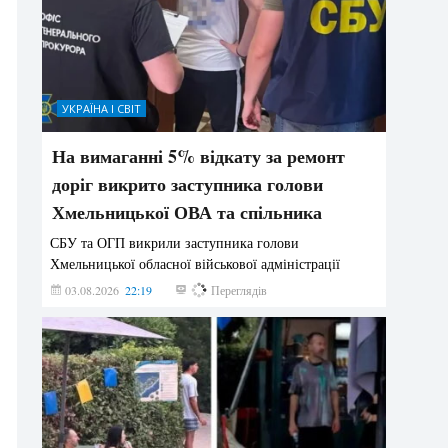
УКРАЇНА І СВІТ
На вимаганні 5% відкату за ремонт
доріг викрито заступника голови
Хмельницької ОВА та спільника
СБУ та ОГП викрили заступника голови
Хмельницької обласної військової адміністрації
03.08.2026
22:19
847
Переглядів