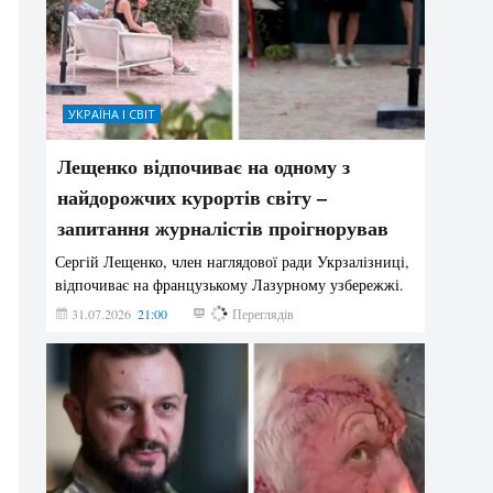
УКРАЇНА І СВІТ
Лещенко відпочиває на одному з
найдорожчих курортів світу –
запитання журналістів проігнорував
Сергій Лещенко, член наглядової ради Укрзалізниці,
відпочиває на французькому Лазурному узбережжі.
31.07.2026
21:00
210
Переглядів