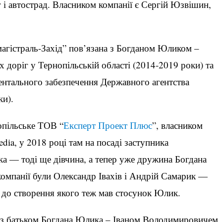
г і автострад. Власником компанії є Сергій Юзвішин,
агістраль-Захід” пов’язана з Богданом Юликом –
доріг у Тернопільській області (2014-2019 роки) та
ентального забезпечення Державного агентства
ки).
опільське ТОВ “
Експерт Проект Плюс
”, власником
ia, у 2018 році там на посаді заступника
а — тоді ще дівчина, а тепер уже дружина Богдана
компанії були Олександр Івахів і Андрій Самарик —
, до створення якого теж мав стосунок Юлик.
я з батьком Богдана Юлика – Іваном Володимировичем