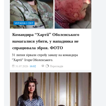
УКРАЇНА І СВІТ
Командира “Хартії” Оболєнського
намагалися убити, у нападника не
спрацювала зброя. ФОТО
31 липня зірвали спробу замаху на командира
"Хартії" Ігоря Оболєнського.
31.07.2026
16:02
194
Переглядів