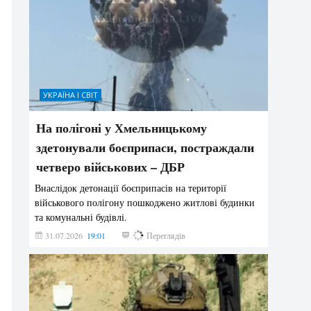
УКРАЇНА І СВІТ
На полігоні у Хмельницькому
здетонували боєприпаси, постраждали
четверо військових – ДБР
Внаслідок детонації боєприпасів на території
військового полігону пошкоджено житлові будинки
та комунальні будівлі.
31.07.2026
19:01
184
Переглядів