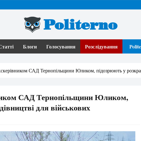
Politerno
Статті
Блоги
Голосування
Розслідування
Poli
екскерівником САД Тернопільщини Юликом, підозрюють у розкрад
вником САД Тернопільщини Юликом,
дівництві для військових