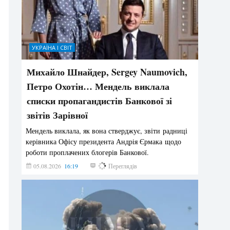
УКРАЇНА І СВІТ
Михайло Шнайдер, Sergey Naumovich,
Петро Охотін… Мендель виклала
списки пропагандистів Банкової зі
звітів Зарівної
Мендель виклала, як вона стверджує, звіти радниці
керівника Офісу президента Андрія Єрмака щодо
роботи проплачених блогерів Банкової.
05.08.2026
16:19
193
Переглядів