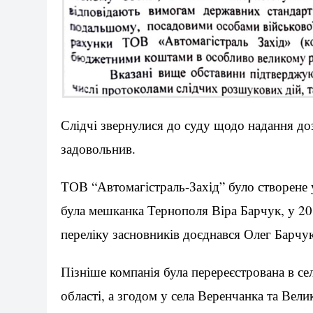
Слідчі звернулися до суду щодо надання дозв
задовольнив.
ТОВ “Автомагістраль-Захід” було створене 
була мешканка Тернополя Віра Барчук, у 20
переліку засновників доєднався Олег Барчук
Пізніше компанія була перереєстрована в с
області, а згодом у села Веренчанка та Вел