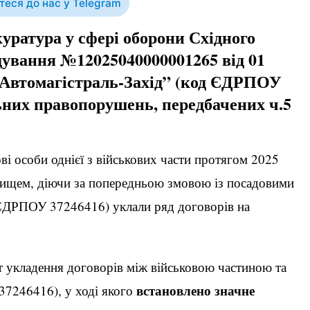
еся до нас у Telegram
уратура у сфері оборони Східного
ідування №12025040000001265 від 01
“Автомагістраль-Захід” (код ЄДРПОУ
ьних правопорушень, передбачених ч.5
ові особи однієї з військових части протягом 2025
вищем, діючи за попередньою змовою із посадовими
ЄДРПОУ 37246416) уклали ряд договорів на
нт укладення договорів між військовою частиною та
встановлено значне
7246416), у ході якого