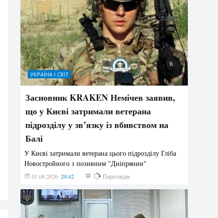
УКРАЇНА І СВІТ
Засновник KRAKEN Немічев заявив,
що у Києві затримали ветерана
підрозділу у зв’язку із вбивством на
Балі
У Києві затримали ветерана цього підрозділу Гліба
Новостройного з позивним "Дніпрянин"
01.08.2026
20:42
177
Переглядів