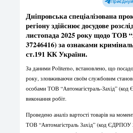
Приєднуйт
Дніпровська спеціалізована прок
регіону здійснює досудове розсл
листопада 2025 року щодо ТОВ 
37246416) за ознаками кримінал
ст.191 КК України.
За даними Politerno, встановлено, що посад
року, зловживаючи своїм службовим стано
особами ТОВ “Автомагістраль-Захід” (код 
виконання робіт.
Проведено аналіз вартості товарів на моме
ТОВ “Автомагістраль Захід” (код ЄДРПОУ 3