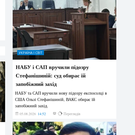
УКРАЇНА І СВІТ
НАБУ і САП вручили підозру
Стефанішиній: суд обирає їй
запобіжний захід
НАБУ та САП вручили нову підозру експосолці в
США Ользі Стефанішиній, ВАКС обирає їй
запобіжний захід.
05.08.2026
14:52
140
Переглядів